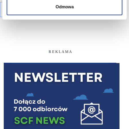
Odmowa
R E K L A M A