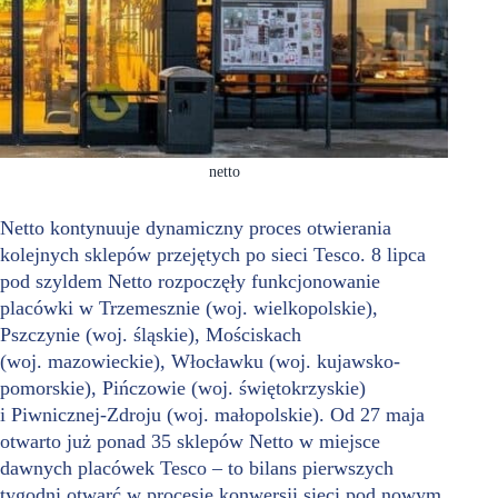
netto
Netto kontynuuje dynamiczny proces otwierania
kolejnych sklepów przejętych po sieci Tesco. 8 lipca
pod szyldem Netto rozpoczęły funkcjonowanie
placówki w Trzemesznie (woj. wielkopolskie),
Pszczynie (woj. śląskie), Mościskach
(woj. mazowieckie), Włocławku (woj. kujawsko-
pomorskie), Pińczowie (woj. świętokrzyskie)
i Piwnicznej-Zdroju (woj. małopolskie). Od 27 maja
otwarto już ponad 35 sklepów Netto w miejsce
dawnych placówek Tesco – to bilans pierwszych
tygodni otwarć w procesie konwersji sieci pod nowym