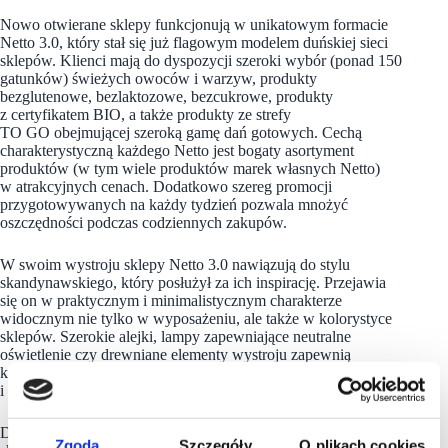
Nowo otwierane sklepy funkcjonują w unikatowym formacie
Netto 3.0, który stał się już flagowym modelem duńskiej sieci
sklepów. Klienci mają do dyspozycji szeroki wybór (ponad 150
gatunków) świeżych owoców i warzyw, produkty
bezglutenowe, bezlaktozowe, bezcukrowe, produkty
z certyfikatem BIO, a także produkty ze strefy
TO GO obejmującej szeroką gamę dań gotowych. Cechą
charakterystyczną każdego Netto jest bogaty asortyment
produktów (w tym wiele produktów marek własnych Netto)
w atrakcyjnych cenach. Dodatkowo szereg promocji
przygotowywanych na każdy tydzień pozwala mnożyć
oszczędności podczas codziennych zakupów.
W swoim wystroju sklepy Netto 3.0 nawiązują do stylu
skandynawskiego, który posłużył za ich inspirację. Przejawia
się on w praktycznym i minimalistycznym charakterze
widocznym nie tylko w wyposażeniu, ale także w kolorystyce
sklepów. Szerokie alejki, lampy zapewniające neutralne
oświetlenie czy drewniane elementy wystroju zapewnią
kupującym komfort
i przyjazną atmosferę robienia zakupów.
Do końca roku sieć planuje otworzyć łącznie ponad 150
Zgoda
Szczegóły
O plikach cookies