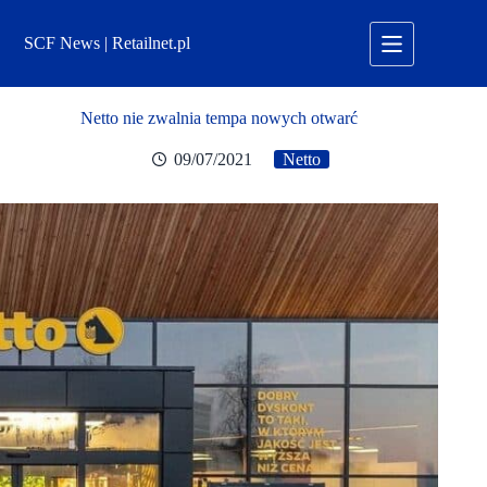
Przejdź
do
SCF News | Retailnet.pl
treści
Netto nie zwalnia tempa nowych otwarć
09/07/2021
Netto