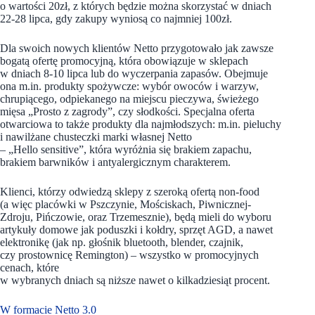
o wartości 20zł, z których będzie można skorzystać w dniach
22-28 lipca, gdy zakupy wyniosą co najmniej 100zł.
Dla swoich nowych klientów Netto przygotowało jak zawsze
bogatą ofertę promocyjną, która obowiązuje w sklepach
w dniach 8-10 lipca lub do wyczerpania zapasów. Obejmuje
ona m.in. produkty spożywcze: wybór owoców i warzyw,
chrupiącego, odpiekanego na miejscu pieczywa, świeżego
mięsa „Prosto z zagrody”, czy słodkości. Specjalna oferta
otwarciowa to także produkty dla najmłodszych: m.in. pieluchy
i nawilżane chusteczki marki własnej Netto
– „Hello sensitive”, która wyróżnia się brakiem zapachu,
brakiem barwników i antyalergicznym charakterem.
Klienci, którzy odwiedzą sklepy z szeroką ofertą non-food
(a więc placówki w Pszczynie, Mościskach, Piwnicznej-
Zdroju, Pińczowie, oraz Trzemesznie), będą mieli do wyboru
artykuły domowe jak poduszki i kołdry, sprzęt AGD, a nawet
elektronikę (jak np. głośnik bluetooth, blender, czajnik,
czy prostownicę Remington) – wszystko w promocyjnych
cenach, które
w wybranych dniach są niższe nawet o kilkadziesiąt procent.
W formacie Netto 3.0