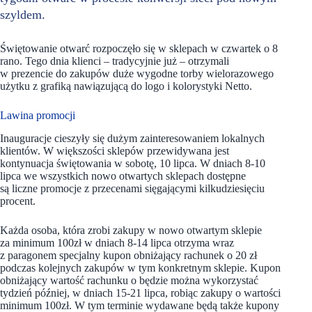
szyldem.
Świętowanie otwarć rozpoczęło się w sklepach w czwartek o 8
rano. Tego dnia klienci – tradycyjnie już – otrzymali
w prezencie do zakupów duże wygodne torby wielorazowego
użytku z grafiką nawiązującą do logo i kolorystyki Netto.
Lawina promocji
Inauguracje cieszyły się dużym zainteresowaniem lokalnych
klientów. W większości sklepów przewidywana jest
kontynuacja świętowania w sobotę, 10 lipca. W dniach 8-10
lipca we wszystkich nowo otwartych sklepach dostępne
są liczne promocje z przecenami sięgającymi kilkudziesięciu
procent.
Każda osoba, która zrobi zakupy w nowo otwartym sklepie
za minimum 100zł w dniach 8-14 lipca otrzyma wraz
z paragonem specjalny kupon obniżający rachunek o 20 zł
podczas kolejnych zakupów w tym konkretnym sklepie. Kupon
obniżający wartość rachunku o będzie można wykorzystać
tydzień później, w dniach 15-21 lipca, robiąc zakupy o wartości
minimum 100zł. W tym terminie wydawane będą także kupony