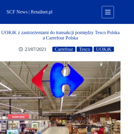
Przejdź
do
SCF News | Retailnet.pl
treści
UOKiK z zastrzeżeniami do transakcji pomiędzy Tesco Polska
a Carrefour Polska
23/07/2021
Carrefour
Tesco
UOKiK