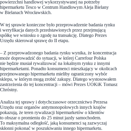
powierzchni handlowej wykorzystywanej na potrzeby
hipermarketu Tesco w Centrum Handlowym Aleja Bielany
w Bielanach Wrocławskich.
W tej sprawie konieczne było przeprowadzenie badania rynku
i weryfikacja danych przedstawionych przez przejmującą
spółkę we wniosku o zgodę na transakcję. Dlatego Prezes
Urzędu skierował sprawę do II etapu.
– Z przeprowadzonego badania rynku wynika, że koncentracja
może doprowadzić do sytuacji, w której Carrefour Polska
nie będzie musiał rywalizować na lokalnym rynku z innymi
hipermarketami. Ponadto konsumenci mieszkający w okolicach
przejmowanego hipermarketu mieliby ograniczony wybór
sklepu, w którym mogą zrobić zakupy. Dlatego wystosowałem
zastrzeżenia do tej koncentracji – mówi Prezes UOKiK Tomasz
Chróstny.
Analiza tej sprawy i dotychczasowe orzecznictwo Prezesa
Urzędu oraz organów antymonopolowych innych krajów
pokazują, że teren rywalizacji hipermarketów o klientów
to obszar o promieniu do 25 minut jazdy samochodem.
To maksymalna odległość, jaką konsumenci są zazwyczaj
skłonni pokonać w poszukiwaniu innego hipermarketu.