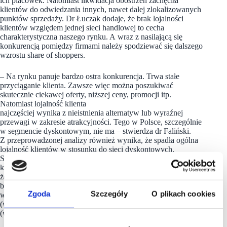
ich placówek. Natomiast likwidacja obostrzeń zachęciła
klientów do odwiedzania innych, nawet dalej zlokalizowanych
punktów sprzedaży. Dr Łuczak dodaje, że brak lojalności
klientów względem jednej sieci handlowej to cecha
charakterystyczna naszego rynku. A wraz z nasilającą się
konkurencją pomiędzy firmami należy spodziewać się dalszego
wzrostu share of shoppers.
– Na rynku panuje bardzo ostra konkurencja. Trwa stałe
przyciąganie klienta. Zawsze więc można poszukiwać
skutecznie ciekawej oferty, niższej ceny, promocji itp.
Natomiast lojalność klienta
najczęściej wynika z nieistnienia alternatyw lub wyraźnej
przewagi w zakresie atrakcyjności. Tego w Polsce, szczególnie
w segmencie dyskontowym, nie ma – stwierdza dr Faliński.
Z przeprowadzonej analizy również wynika, że spadła ogólna
lojalność klientów w stosunku do sieci dyskontowych.
Shoppers loyalty index dla Biedronki wyniósł w drugim
kwartale br. 34,9% (rok wcześniej – 41,8%). Oznacza to,
że ta sieć miała tylu lojalnych klientów. A za takiego uznawany
był shopper, który nie odwiedził żadnego sklepu konkurencji
Zgoda
Szczegóły
O plikach cookies
w danym okresie. Na kolejnych miejscach są Lidl – 12%
(wcześniej 15,1%), Netto – 7,3% (9,9%) i Aldi – 4,7%
(w zeszłym roku 6,8%).