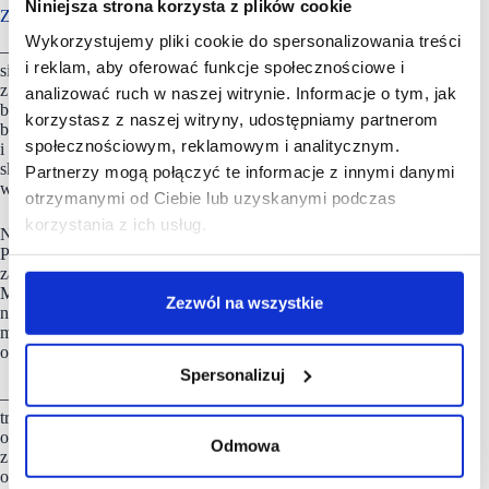
Niniejsza strona korzysta z plików cookie
Zmniejszyła się grupa klientów lojalnych w dyskontach
Wykorzystujemy pliki cookie do spersonalizowania treści
– W przypadku każdej z sieci dyskontów znacząco zmniejszyła
i reklam, aby oferować funkcje społecznościowe i
się grupa klientów lojalnych. Ale sytuację porównujemy
z II kwartałem ubiegłego roku, czyli z okresem będącym
analizować ruch w naszej witrynie. Informacje o tym, jak
bezpośrednio po wybuchu pandemii. Wówczas Polacy byli
korzystasz z naszej witryny, udostępniamy partnerom
bardziej przywiązani do zakupów w pobliskiej placówce
społecznościowym, reklamowym i analitycznym.
i rzadziej kupowali w innych sieciach. Lojalność względem
sklepu wzrosła. Po roku widzimy odwrócenie tej sytuacji –
Partnerzy mogą połączyć te informacje z innymi danymi
wyjaśnia Mateusz Chołuj.
otrzymanymi od Ciebie lub uzyskanymi podczas
korzystania z ich usług.
Na rynku zaistniały sklepy specjalistyczne z ciekawą ofertą.
Ponadto rozwinął się handel elektroniczny. To wzbudziło
zainteresowanie innymi formatami, co podkreśla dr Andrzej
Maria Faliński. Z kolei dr Krzysztof Łuczak zwraca uwagę
Zezwól na wszystkie
na wzrost znaczenia Dino, który jest supermarketem. I być
może w niedalekiej przyszłości właśnie ten segment zacznie
odbierać klientów sieciom dyskontowym.
Spersonalizuj
– Spadek lojalności w stosunku do miejsc zakupu jest obecnie
trendem. Ale w dłuższej perspektywie zależne to będzie
od umiejętnego budowania przez poszczególne sieci relacji
Odmowa
z klientami. Otrzymywana przez nich wartość dodana może
odwrócić takie zachowanie, zwłaszcza jeśli podejmowane