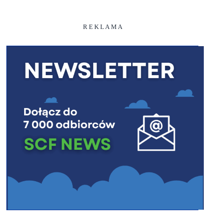
R E K L A M A