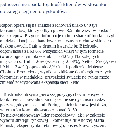
jednocześnie spadła lojalność klientów w stosunku
do całego segmentu dyskontów.
Raport opiera się na analizie zachowań blisko 840 tys.
konsumentów, którzy odbyli prawie 8,5 mln wizyt w blisko 4
tys. sklepów. Przynosi informacje m.in. o share of footfall, czyli
o udziale danej sieci handlowej w łącznym ruchu w sklepach
dyskontowych. I tak w drugim kwartale br. Biedronka
odpowiadała za 63,6% wszystkich wizyt w tym formacie
(w analogicznym okresie ub.r. – 64,6%). Na kolejnych
miejscach są Lidl – 26% (wcześniej 25,4%), Netto – 8% (7,7%)
i Aldi – 2,4% (poprzednio 2,3%). Jak podkreśla Mateusz
Chołuj z Proxi.cloud, wyniki są zbliżone do ubiegłorocznych.
Natomiast w niedalekiej przyszłości sytuację na rynku może
zmienić zdecydowana ekspansja sieci Netto.
– Biedronka utrzyma pierwszą pozycję, choć intensywna
konkurencja spowoduje zmniejszenie się dystansu między
poszczególnymi sieciami. Portugalskich sklepów jest dużo,
w tym roku komunikowano o ponad 3150.
To niekwestionowany lider sprzedażowy, jak i w zakresie
wyboru strategii rynkowej – komentuje dr Andrzej Maria
Faliński, ekspert rynku retailowego, prezes Stowarzyszenia