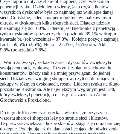
Część raportu dotyczy share of shoppers, czyli wskaźnika
penetracji rynku. Dzięki temu wiemy, jaka część klientów
wszystkich dyskontów była co najmniej raz w sklepie danej
sieci. Co istotne, jeden shopper mógł być w analizowanym
okresie w dyskontach kilku różnych sieci. Dlatego udziały
nie sumują się do 100%. Liderem jest Biedronka z penetracją
rynku dyskontów spożywczych na poziomie 89,1% w drugim
kwartale br. (rok wcześniej – 87,8%). Kolejne pozycje zajmują
Lidl – 59,5% (53,6%), Netto – 22,3% (19,5%) oraz Aldi –
9,8% (poprzednio 7,6%).
– Warto zauważyć, że każda z sieci dyskontów zwiększyła
swoją penetrację rynkową. To wynik zmian w zachowaniu
konsumentów, którzy stali się mniej przywiązani do jednej
sieci. Udział tzw. swinging shopperów, czyli osób robiących
zakupy w różnych dyskontach, rośnie. Liderem rynku na długo
pozostanie Biedronka. Ale największym wygranym jest Lidl,
który zwiększył penetrację o ok. 6 p.p. – zaznacza Adam
Grochowski z Proxi.cloud.
Do tego dr Kłosiewicz-Górecka stwierdza, że przyczyna
wzrostu share of shoppers leży po stronie sieci i klientów.
Te pierwsze zwiększają liczbę sklepów, stając się coraz bardziej
dostępne. Podejmują też działania zachęcające do odwiedzenia