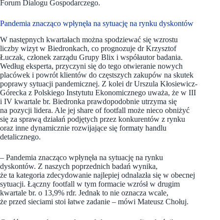
Forum Dialogu Gospodarczego.
Pandemia znacząco wpłynęła na sytuację na rynku dyskontów
W następnych kwartałach można spodziewać się wzrostu
liczby wizyt w Biedronkach, co prognozuje dr Krzysztof
Łuczak, członek zarządu Grupy Blix i współautor badania.
Według eksperta, przyczyni się do tego otwieranie nowych
placówek i powrót klientów do częstszych zakupów na skutek
poprawy sytuacji pandemicznej. Z kolei dr Urszula Kłosiewicz-
Górecka z Polskiego Instytutu Ekonomicznego uważa, że w III
i IV kwartale br. Biedronka prawdopodobnie utrzyma się
na pozycji lidera. Ale jej share of footfall może nieco obniżyć
się za sprawą działań podjętych przez konkurentów z rynku
oraz inne dynamicznie rozwijające się formaty handlu
detalicznego.
– Pandemia znacząco wpłynęła na sytuację na rynku
dyskontów. Z naszych poprzednich badań wynika,
że ta kategoria zdecydowanie najlepiej odnalazła się w obecnej
sytuacji. Łączny footfall w tym formacie wzrósł w drugim
kwartale br. o 13,9% rdr. Jednak to nie oznacza wcale,
że przed sieciami stoi łatwe zadanie – mówi Mateusz Chołuj.