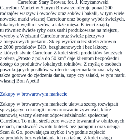
Carrefour, Stary Browar, fot. J. Krzyżanowski
Carrefour Market w Starym Browarze oferuje ponad 200
rodzajów warzyw i owoców oraz soków i bakalii, w tym wiele
nowości marki własnej Carrefour oraz bogaty wybór świeżych,
lokalnych wędlin i serów, a także mięsa. Klienci znajdą
tu również świeże ryby oraz sushi produkowane na miejscu,
wyroby z Wędzarni Carrefour oraz świeże pieczywo
z miejscowych piekarni. Sklep wyróżnia też strefa zdrowia
z 2000 produktów BIO, bezglutenowych i bez laktozy,
z których słynie Carrefour. Z kolei strefa produktów świeżych
z ofertą „Prosto z pola do 50 km” daje klientom bezpośredni
dostęp do produktów lokalnych rolników. Z myślą o osobach
poszukujących posiłków w ofercie supermarketu znalazły się
także gotowe do zjedzenia dania, zupy czy sałatki, w tym marki
własnej Bon Apetit!
Zakupy w browarowym markecie
Zakupy w browarowym markecie ułatwia szereg rozwiązań
sprzyjających ekologii i niemarnowaniu żywności, które
stanowią ważny element odpowiedzialności społecznej
Carrefour. To m.in. strefa zero waste z towarami w obniżonych
cenach, możliwość zwrotu butelek bez paragonu oraz usługa
Scan & Go, pozwalająca szybko i wygodnie zapłacić
za produkty bez wykładania ich na taśmę. Z kolei usługa