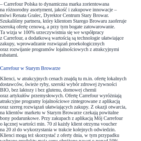
– Carrefour Polska to dynamiczna marka zorientowana
na różnorodny asortyment, jakość i zakupowe innowacje –
mówi Renata Gralec, Dyrektor Centrum Stary Browar.
Szukaliśmy partnera, który klientom Starego Browaru zaoferuje
szeroką ofertę cenową, a przy tym bogate zatowarowanie.
Ta wizja w 100% urzeczywistnia się we współpracy
z Carrefour, a dodatkową wartością są technologie ułatwiające
zakupy, wprowadzanie rozwiązań proekologicznych
oraz rozwijanie programów lojalnościowych z atrakcyjnymi
rabatami.
Carrefour w Starym Browarze
Klienci, w atrakcyjnych cenach znajdą tu m.in. ofertę lokalnych
dostawców, świeże ryby, szeroki wybór zdrowej żywności
BIO, bez laktozy i bez glutenu, domowej chemii
oraz artykułów przemysłowych. Ofertę Carrefour wyróżniają
atrakcyjne programy lojalnościowe zintegrowane z aplikacją
oraz szereg rozwiązań ułatwiających zakupy. Z okazji otwarcia,
na klientów marketu w Starym Browarze czekają powitalne
bony podarunkowe. Przy zakupach z aplikacją Mój Carrefour
o łącznej wartości min. 70 zł każdy klient otrzyma voucher
na 20 zł do wykorzystania w trakcie kolejnych odwiedzin.
Klienci mogą też skorzystać z oferty dnia, w tym przypadku
wybrane produkty mają ceny obniżone nawet o ponad 50%.