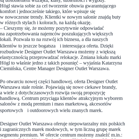
są uosobieniem wdzięku, klasy, subtelności i wygody.
Högl stawia sobie za cel tworzenie obuwia gwarantującego
komfort i jednocześnie takiego, które wpisuje się
w nowoczesne trendy. Klientki w nowym salonie znajdą buty
w różnych stylach i kolorach, na każdą okazję.
– Cieszymy się, że możemy pozytywnie odpowiadać
na zapotrzebowania najemców poszukujących większych
lokali. Pozwala to na rozwój ich biznesu, a dla naszych
klientów to jeszcze bogatsza i interesująca oferta. Dzięki
rozbudowie Designer Outlet Warszawa możemy z większą
elastycznością przeprowadzać relokacje. Zmiana lokalu marki
Högl to właśnie jedno z takich posunięć – wyjaśnia Katarzyna
Ciemińska, Centre Manager Designer Outlet Warszawa.
Po otwarciu nowej części handlowej, oferta Designer Outlet
Warszawa stale rośnie. Pojawiają się nowe ciekawe brandy,
a wiele z dotychczasowych rozwija swoją propozycję
handlową. Centrum przyciąga klientów atrakcyjnym wyborem
salonów z modą premium i mass marketową, akcesoriów
sportowych i outdoorowych wielu znanych marek.
Designer Outlet Warszawa oferuje niepowtarzalny mix polskich
i zagranicznych marek modowych, w tym liczną grupę marek
segmentu premium. W ofercie centrum możemy znaleźć m.in.: