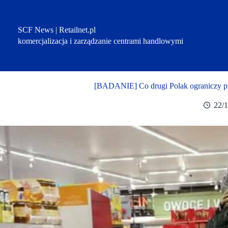
Przejdź
do
treści
SCF News | Retailnet.pl
komercjalizacja i zarządzanie centrami handlowymi
[BADANIE] Co drugi Polak ograniczy p
22/