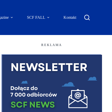
azine
SCF FALL
Kontakt
R E K L A M A