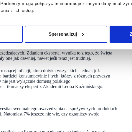
Partnerzy mogą połączyć te informacje z innymi danymi otrzym
 pewnych.
nia z ich usług.
o zwyczajnie zmuszeni, np. z powodu utraty części dochodów
pogorszenia swojej sytuacji ekonomicznej za kilka miesięcy.
Spersonalizuj
Z
mówi dr Jolanta Tkaczyk z Akademii Leona Koźmińskiego.
 Wśród nich 36% raczej z niczego nie zrezygnuje, a 4%
ółautor badania z Grupy BLIX, część konsumentów,
zczędzających. Zdaniem eksperta, wynika to z tego, że święta
one jak dawniej, nawet jeśli teraz jest trudniej.
osnącej inflacji, która dotyka wszystkich. Jednak już
bardziej konsumpcyjnie i tych, którzy z różnych przyczyn
ów nie jest wyłącznie domeną polskiego
asie – tłumaczy ekspert z Akademii Leona Koźmińskiego.
kwestia ewentualnego oszczędzania na spożywczych produktach
. Natomiast 7% jeszcze nie wie, czy ograniczy swoje
spotkają się fizycznie w nadchodzące święta. A przecież