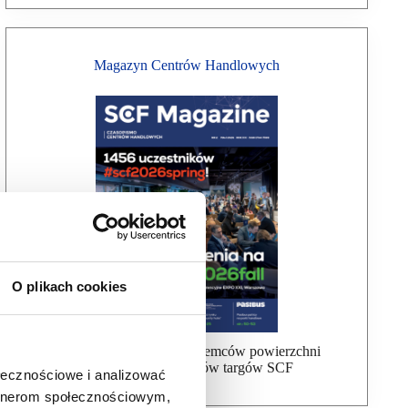
Magazyn Centrów Handlowych
O plikach cookies
Bezpłatna wysyłka dla najemców powierzchni
handlowej, uczestników targów SCF
ołecznościowe i analizować
artnerom społecznościowym,