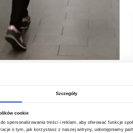
przed Bożym Narodzeniem wyraźnie dzieli Polaków.
 w swoich domach, zamierza oszczędzać.
aru z niczego rezygnować. Do tego dla 8%
Szczegóły
a nie ma żadnego znaczenia. Z kolei 7%
 plików cookie
 Grupy BLIX wywiady internetowe z ponad 1,1 tys.
do spersonalizowania treści i reklam, aby oferować funkcje sp
oich domach. Z odpowiedzi respondentów wynika,
ormacje o tym, jak korzystasz z naszej witryny, udostępniamy p
iczyć wydatki na zakupy spożywcze przed świętami. W tej grupie