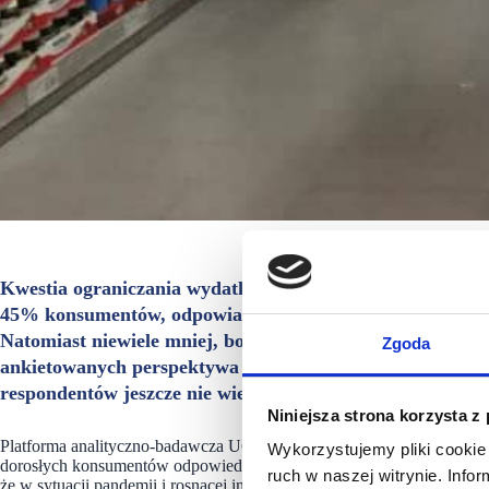
Kwestia ograniczania wydatków na produkty spożywcze 
45% konsumentów, odpowiadających za codzienne zakupy
Natomiast niewiele mniej, bo 40% badanych, nie ma zami
Zgoda
ankietowanych perspektywa ewentualnego zaciskania pas
respondentów jeszcze nie wie, co zrobi.
Niniejsza strona korzysta z
Platforma analityczno-badawcza UCE RESEARCH przeprowadziła dla
Wykorzystujemy pliki cookie 
dorosłych konsumentów odpowiedzialnych za codzienne zakupy w sw
ruch w naszej witrynie. Inf
że w sytuacji pandemii i rosnącej inflacji 45% z nich zamierza ogran