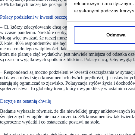
reklamowym i analitycznym. 
30% badanych raczej tak postąpi. Natomiast 15% jest tego całkowicie
uzyskanymi podczas korzysta
Polacy podzieleni w kwestii oszczędzania
– Ci, którzy zdecydowanie chcą ograniczać wydatki, mogą być do teg
w czasie pandemii. Niektóre osoby, widząc rosnące ceny, obawiają się 
Odmowa
Mogą więc uważać, że raczej muszą zacisnąć pasa przed świętami – 
Z kolei 40% respondentów nie będzie oszczędzało, realizując zakupy.
nie ma co do tego wątpliwości. Jak zauważa Marcin Lenkiewicz, wsp
która nie planuje ciąć wydatków, jest niewiele mniejsza od odsetka os
są czasem wyjątkowych spotkań z bliskimi. Polacy chcą, żeby wyglądały 
– Respondenci są mocno podzieleni w kwestii oszczędzania w sytuacji r
od dawna mówi się o konsumentach dwóch prędkości, tj. nastawionych 
starają się ograniczać to zjawisko. Polaryzacja stylów życia i dochod
społeczeństwa. To globalny trend, który uwypuklił się w ostatnim cz
Decyzje na ostatnią chwilę
Badanie wykazało również, że dla niewielkiej grupy ankietowanych 
świątecznych w ogóle nie ma znaczenia. 8% konsumentów tak twierdzi
tegoroczne wydatki i co ostatecznie postawi na stole.
– W związku z pandemią niektórzy nie są pewni tego, z iloma osobami 