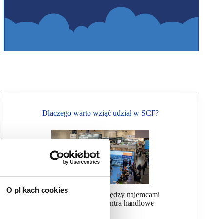
Dlaczego warto wziąć udział w SCF?
O plikach cookies
Ułatwiamy kontakt między najemcami
a wynajmującymi centra handlowe