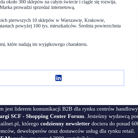
ada około 300 sklepów na całym świecie i ciągle się rozwija,
Marka prowadzi sprzedaż internetową.
swoich pierwszych 10 sklepów w Warszawie, Krakowie,
miastach powyżej 100 tys. mieszkańców. Średnia powierzchnia
alami, które nadają im wyjątkowego charakteru.
m jest liderem komunikacji B2B dla rynku centrów handlowy
targi SCF - Shopping Center Forum
. Jesteśmy wydawcą por
ilnet.pl, którego
codzienny newsletter
dociera do ponad 60
emców, deweloperów oraz dostawców usług dla rynku retail.