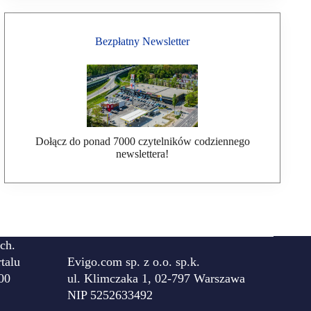
Bezpłatny Newsletter
Dołącz do ponad 7000 czytelników codziennego
newslettera!
ch.
talu
Evigo.com sp. z o.o. sp.k.
00
ul. Klimczaka 1, 02-797 Warszawa
NIP 5252633492