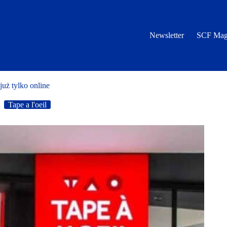
Newsletter
SCF Mag
już tylko online
Tape a l'oeil