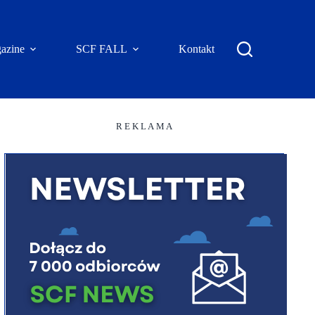
azine
SCF FALL
Kontakt
R E K L A M A