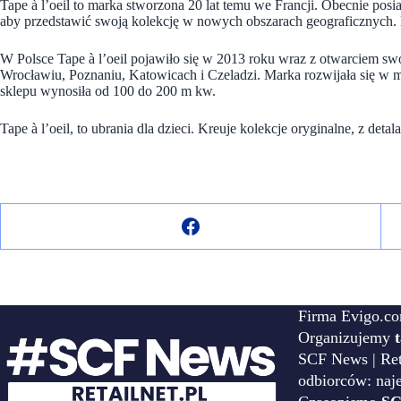
Tape à l’oeil to marka stworzona 20 lat temu we Francji. Obecnie posi
aby przedstawić swoją kolekcję w nowych obszarach geograficznych. 
W Polsce Tape à l’oeil pojawiło się w 2013 roku wraz z otwarciem 
Wrocławiu, Poznaniu, Katowicach i Czeladzi. Marka rozwijała się w 
sklepu wynosiła od 100 do 200 m kw.
Tape à l’oeil, to ubrania dla dzieci. Kreuje kolekcje oryginalne, z det
Firma Evigo.co
Organizujemy
SCF News | Reta
odbiorców: naj