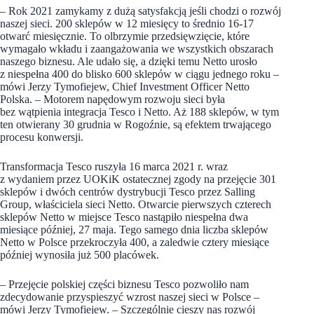
– Rok 2021 zamykamy z dużą satysfakcją jeśli chodzi o rozwój
naszej sieci. 200 sklepów w 12 miesięcy to średnio 16-17
otwarć miesięcznie. To olbrzymie przedsięwzięcie, które
wymagało wkładu i zaangażowania we wszystkich obszarach
naszego biznesu. Ale udało się, a dzięki temu Netto urosło
z niespełna 400 do blisko 600 sklepów w ciągu jednego roku –
mówi Jerzy Tymofiejew, Chief Investment Officer Netto
Polska. – Motorem napędowym rozwoju sieci była
bez wątpienia integracja Tesco i Netto. Aż 188 sklepów, w tym
ten otwierany 30 grudnia w Rogoźnie, są efektem trwającego
procesu konwersji.
Transformacja Tesco ruszyła 16 marca 2021 r. wraz
z wydaniem przez UOKiK ostatecznej zgody na przejęcie 301
sklepów i dwóch centrów dystrybucji Tesco przez Salling
Group, właściciela sieci Netto. Otwarcie pierwszych czterech
sklepów Netto w miejsce Tesco nastąpiło niespełna dwa
miesiące później, 27 maja. Tego samego dnia liczba sklepów
Netto w Polsce przekroczyła 400, a zaledwie cztery miesiące
później wynosiła już 500 placówek.
– Przejęcie polskiej części biznesu Tesco pozwoliło nam
zdecydowanie przyspieszyć wzrost naszej sieci w Polsce –
mówi Jerzy Tymofiejew. – Szczególnie cieszy nas rozwój