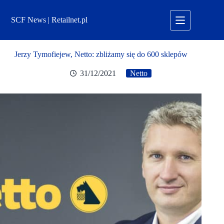
Przejdź
do
SCF News | Retailnet.pl
treści
Jerzy Tymofiejew, Netto: zbliżamy się do 600 sklepów
31/12/2021
Netto