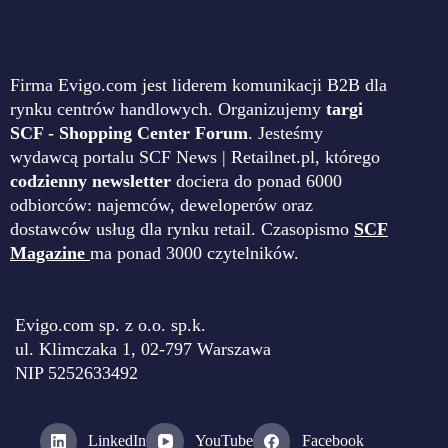
Firma Evigo.com jest liderem komunikacji B2B dla
rynku centrów handlowych. Organizujemy
targi
SCF - Shopping Center Forum
. Jesteśmy
wydawcą portalu SCF News | Retailnet.pl, którego
codzienny newsletter
dociera do ponad 6000
odbiorców: najemców, deweloperów oraz
dostawców usług dla rynku retail. Czasopismo
SCF
Magazine
ma ponad 3000 czytelników.
Evigo.com sp. z o.o. sp.k.
ul. Klimczaka 1, 02-797 Warszawa
NIP 5252633492
LinkedIn
YouTube
Facebook