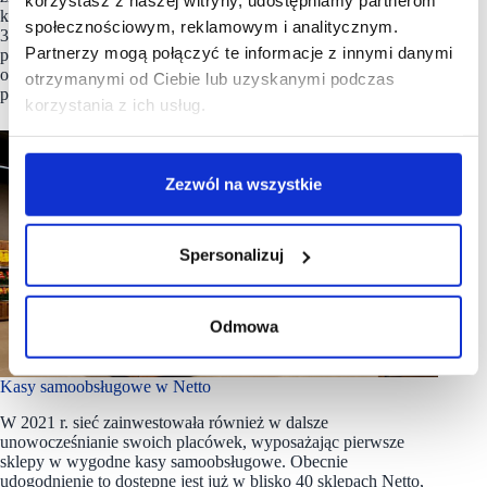
korzystasz z naszej witryny, udostępniamy partnerom
kontynuowany także w przyszłym roku. Pierwsze sklepy Netto
społecznościowym, reklamowym i analitycznym.
3.0 po transformacji Tesco w 2022 r. zostaną otwarte w drugiej
Partnerzy mogą połączyć te informacje z innymi danymi
połowie stycznia. W całym przyszłym roku Netto planuje
otworzyć ok. 70 sklepów, w tym ok. 10–15 placówek
otrzymanymi od Ciebie lub uzyskanymi podczas
powstałych w ramach rozwoju organicznego.
korzystania z ich usług.
Zezwól na wszystkie
Spersonalizuj
Odmowa
Kasy samoobsługowe w Netto
W 2021 r. sieć zainwestowała również w dalsze
unowocześnianie swoich placówek, wyposażając pierwsze
sklepy w wygodne kasy samoobsługowe. Obecnie
udogodnienie to dostępne jest już w blisko 40 sklepach Netto,