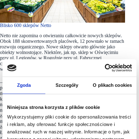
Blisko 600 sklepów Netto
Netto nie zapomina o otwieraniu całkowicie nowych sklepów.
Obok 188 skonwertowanych placówek, 12 powstało w ramach
rozwoju organicznego. Nowe sklepy otwarto głównie jako
obiekty wolnostojące. Niektóre, jak np. sklep w Oświęcimiu
przy ul. Legionów, w Rogoźnie przy ul. Fabrycznej
czy w Ostrowie Wielkopolskim przy ul. Kaliskiej, działają
w obrębie parków lub galerii handlowych.
– Jednym z ciekawszych projektów w tym roku było otwarcie
Zgoda
Szczegóły
O plikach cookies
pierwszego sklepu Netto w formacie convenience. Na 380
mkw powierzchni oferujemy najpopularniejsze, najchętniej
kupowane produkty spożywcze. To nasza odpowiedź
na zapotrzebowanie klientów, zwłaszcza w dużych miastach,
Niniejsza strona korzysta z plików cookie
na sklepy obecne po sąsiedzku, które umożliwiają szybkie
zakupy – komentuje Jerzy Tymofiejew – Dziś, po kilku
Wykorzystujemy pliki cookie do spersonalizowania treści
miesiącach działania sklepu, możemy powiedzieć,
i reklam, aby oferować funkcje społecznościowe i
że to w naszej ocenie interesujący kierunek rozwoju – dodaje.
analizować ruch w naszej witrynie. Informacje o tym, jak
Łącznie Netto kończy rok 2021 z prawie 600 sklepami
zlokalizowanymi w całym kraju. Proces konwersji będzie