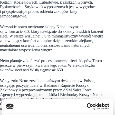
Kętach, Koziegłowach, Lubartowie, Łaziskach Górnych,
Pyskowicach i Strykowie) wyposażonych jest w wygodne
i przyspieszające proces robienia zakupów kasy
samoobsługowe.
Wszystkie nowo otwierane sklepy Netto utrzymane
są w formacie 3.0, który nawiązuje do skandynawskich korzeni
sieci. W sferze wizualnej 3.0 to minimalistyczny wystrój wnętrz
zapewniający komfort zakupów dzięki szerokim alejkom,
neutralnemu oświetleniu oraz zastosowaniu naturalnych
materiałów wyposażenia wnętrz.
Netto planuje zakończyć proces konwersji sieci sklepów Tesco
jeszcze w pierwszym kwartale tego roku. W efekcie liczba
sklepów sieci nad Wisłą sięgnie aż 650.
W styczniu Netto zostało najtańszym dyskontem w Polsce,
osiągając pozycję lidera w Badaniu i Raporcie Koszyk
Zakupowy® przeprowadzonym przez ASM Sales Force
Agency i wyprzedzając m.in. Lidla i Biedronkę. Koszyk Netto
był tańszy o 30,76 PLN od najdroższego w zestawieniu.
Co więcej koszyk zakupów w duńskiej sieci był tańszy
od uśrednionego koszyka zakupowego o 3,97 PLN.