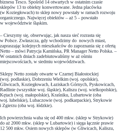
biznesu Tesco. Spośród 14 otwartych w ostatnim czasie
sklepów 13 to obiekty konwertowane. Jedna placówka
(w Koziegłowach) to sklep nowy powstały w ramach rozwoju
organicznego. Najwięcej obiektów – aż 5 – powstało
w województwie śląskim.
– Cieszymy się, obserwując, jak nasza sieć rozrasta się
w Polsce. Zwłaszcza, gdy wchodzimy do nowych miast,
zapraszając kolejnych mieszkańców do zapoznania się z ofertą
Netto – mówi Patrycja Kamińska, PR Manager Netto Polska. –
W ostatnich dniach zadebiutowaliśmy w aż ośmiu
miejscowościach, w siedmiu województwach.
Sklepy Netto zostały otwarte w Czarnej Białostockiej
(woj. podlaskie), Dobrzeniu Wielkim (woj. opolskie),
Gliwicach, Koziegłowach, Łaziskach Górnych, Pyskowicach,
Radlinie (wszystkie woj. śląskie), Kaliszu (woj. wielkopolskie),
Kętach (woj. małopolskie), Kraśniku, Lubartowie (oba
woj. lubelskie), Lubaczowie (woj. podkarpackie), Strykowie
i Zgierzu (oba woj. łódzkie).
Ich powierzchnia waha się od 400 mkw. (sklep w Strykowie)
do aż 2000 mkw. (sklep w Lubartowie) i sięga łącznie prawie
12 500 mkw. Osiem nowych sklepów (w Gliwicach, Kaliszu,