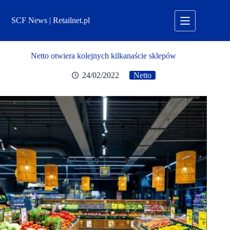
Przejdź
do
SCF News | Retailnet.pl
treści
Netto otwiera kolejnych kilkanaście sklepów
24/02/2022
Netto