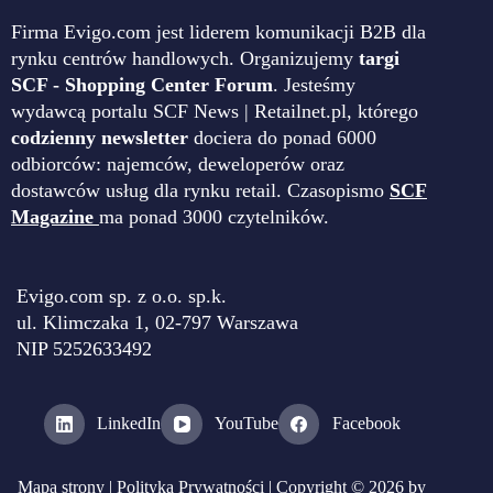
Firma Evigo.com jest liderem komunikacji B2B dla
rynku centrów handlowych. Organizujemy
targi
SCF - Shopping Center Forum
. Jesteśmy
wydawcą portalu SCF News | Retailnet.pl, którego
codzienny newsletter
dociera do ponad 6000
odbiorców: najemców, deweloperów oraz
dostawców usług dla rynku retail. Czasopismo
SCF
Magazine
ma ponad 3000 czytelników.
Evigo.com sp. z o.o. sp.k.
ul. Klimczaka 1, 02-797 Warszawa
NIP 5252633492
LinkedIn
YouTube
Facebook
Mapa strony
|
Polityka Prywatności
| Copyright © 2026 by