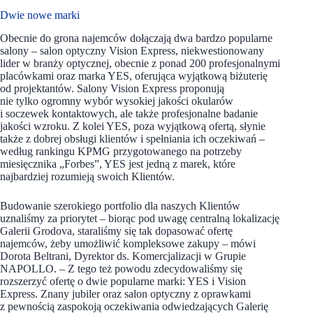
Dwie nowe marki
Obecnie do grona najemców dołączają dwa bardzo popularne
salony – salon optyczny Vision Express, niekwestionowany
lider w branży optycznej, obecnie z ponad 200 profesjonalnymi
placówkami oraz marka YES, oferująca wyjątkową biżuterię
od projektantów. Salony Vision Express proponują
nie tylko ogromny wybór wysokiej jakości okularów
i soczewek kontaktowych, ale także profesjonalne badanie
jakości wzroku. Z kolei YES, poza wyjątkową ofertą, słynie
także z dobrej obsługi klientów i spełniania ich oczekiwań –
według rankingu KPMG przygotowanego na potrzeby
miesięcznika „Forbes”, YES jest jedną z marek, które
najbardziej rozumieją swoich Klientów.
Budowanie szerokiego portfolio dla naszych Klientów
uznaliśmy za priorytet – biorąc pod uwagę centralną lokalizację
Galerii Grodova, staraliśmy się tak dopasować ofertę
najemców, żeby umożliwić kompleksowe zakupy – mówi
Dorota Beltrani, Dyrektor ds. Komercjalizacji w Grupie
NAPOLLO. – Z tego też powodu zdecydowaliśmy się
rozszerzyć ofertę o dwie popularne marki: YES i Vision
Express. Znany jubiler oraz salon optyczny z oprawkami
z pewnością zaspokoją oczekiwania odwiedzających Galerię