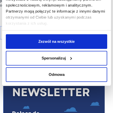
jest członkiem Polskiej Rady Centrów Handlowych
społecznościowym, reklamowym i analitycznym.
oraz Polskiego Związku Firm Deweloperskich.
Partnerzy mogą połączyć te informacje z innymi danymi
otrzymanymi od Ciebie lub uzyskanymi podczas
korzystania z ich usług.
Zezwól na wszystkie
Spersonalizuj
R E K L A M A
Odmowa