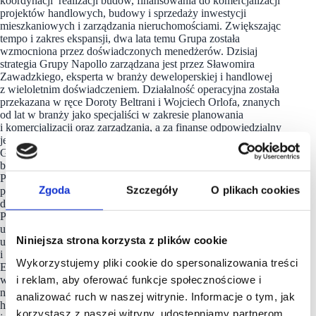
koordynacji realizacji budów, finansowania do komercjalizacji
projektów handlowych, budowy i sprzedaży inwestycji
mieszkaniowych i zarządzania nieruchomościami. Zwiększając
tempo i zakres ekspansji, dwa lata temu Grupa została
wzmocniona przez doświadczonych menedżerów. Dzisiaj
strategia Grupy Napollo zarządzana jest przez Sławomira
Zawadzkiego, eksperta w branży deweloperskiej i handlowej
z wieloletnim doświadczeniem. Działalność operacyjna została
przekazana w ręce Doroty Beltrani i Wojciech Orlofa, znanych
od lat w branży jako specjaliści w zakresie planowania
i komercjalizacji oraz zarządzania, a za finanse odpowiedzialny
jest ekspert w zakresie inwestycji kapitałowych Michał
Głowala. Głównym filarem rozwoju firmy w zakresie
budownictwa komercyjnego są parki handlowe znane jako N-
Parki. Oferują wygodne zakupy blisko domu, w miastach
Zgoda
Szczegóły
O plikach cookies
powyżej 10 tysięcy mieszkańców i o powierzchni najmu
do ok. 15 000 m2. N-Parki posiadają lokalizacje w całej
Polsce. Najnowszy N-Park w Gorzowie Wielkopolskim przy
ul. Pomorskiej, otwarto jesienią 2021. Z kolei w Poznaniu przy
Niniejsza strona korzysta z plików cookie
ul. Promienistej zakończono w 2021 modernizację
i rekomercjalizację pasażu z Eurospar, Rossmann, Pepco, RTV
Wykorzystujemy pliki cookie do spersonalizowania treści
Euro AGD i Inmedio. Trwa także budowa N-Parku
i reklam, aby oferować funkcje społecznościowe i
w podwrocławskich Łanach, otwarcie planowane jest
na wiosnę 2022. Napollo jest także właścicielem galerii
analizować ruch w naszej witrynie. Informacje o tym, jak
handlowych oraz kilkudziesięciu lokali handlowych. Napollo
korzystasz z naszej witryny, udostępniamy partnerom