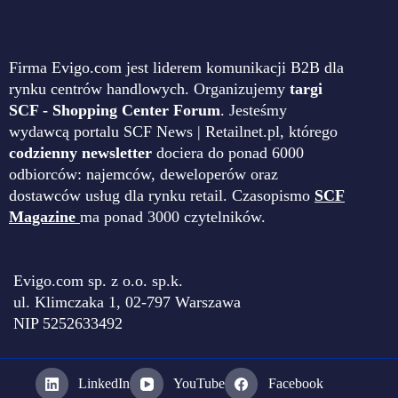
Firma Evigo.com jest liderem komunikacji B2B dla
rynku centrów handlowych. Organizujemy
targi
SCF - Shopping Center Forum
. Jesteśmy
wydawcą portalu SCF News | Retailnet.pl, którego
codzienny newsletter
dociera do ponad 6000
odbiorców: najemców, deweloperów oraz
dostawców usług dla rynku retail. Czasopismo
SCF
Magazine
ma ponad 3000 czytelników.
Evigo.com sp. z o.o. sp.k.
ul. Klimczaka 1, 02-797 Warszawa
NIP 5252633492
LinkedIn
YouTube
Facebook