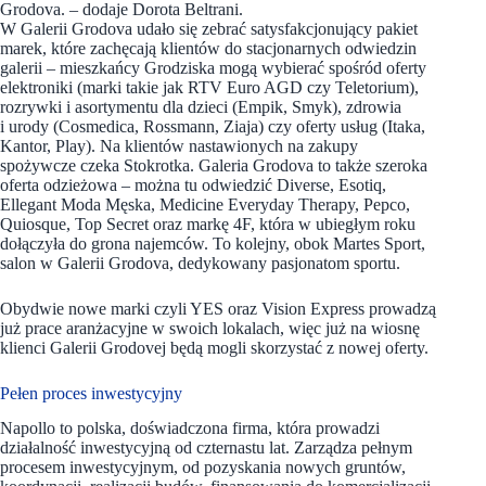
Grodova. – dodaje Dorota Beltrani.
W Galerii Grodova udało się zebrać satysfakcjonujący pakiet
marek, które zachęcają klientów do stacjonarnych odwiedzin
galerii – mieszkańcy Grodziska mogą wybierać spośród oferty
elektroniki (marki takie jak RTV Euro AGD czy Teletorium),
rozrywki i asortymentu dla dzieci (Empik, Smyk), zdrowia
i urody (Cosmedica, Rossmann, Ziaja) czy oferty usług (Itaka,
Kantor, Play). Na klientów nastawionych na zakupy
spożywcze czeka Stokrotka. Galeria Grodova to także szeroka
oferta odzieżowa – można tu odwiedzić Diverse, Esotiq,
Ellegant Moda Męska, Medicine Everyday Therapy, Pepco,
Quiosque, Top Secret oraz markę 4F, która w ubiegłym roku
dołączyła do grona najemców. To kolejny, obok Martes Sport,
salon w Galerii Grodova, dedykowany pasjonatom sportu.
Obydwie nowe marki czyli YES oraz Vision Express prowadzą
już prace aranżacyjne w swoich lokalach, więc już na wiosnę
klienci Galerii Grodovej będą mogli skorzystać z nowej oferty.
Pełen proces inwestycyjny
Napollo to polska, doświadczona firma, która prowadzi
działalność inwestycyjną od czternastu lat. Zarządza pełnym
procesem inwestycyjnym, od pozyskania nowych gruntów,