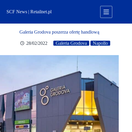
Przejdź
do
SCF News | Retailnet.pl
treści
Galeria Grodova poszerza ofertę handlową
28/02/2022
Galeria Grodova
Napollo