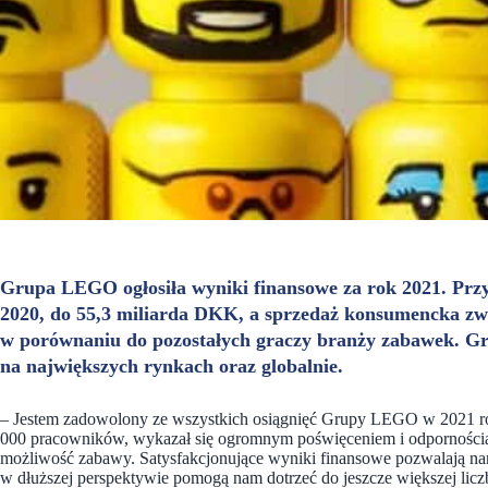
Grupa LEGO ogłosiła wyniki finansowe za rok 2021. Prz
2020, do 55,3 miliarda DKK, a sprzedaż konsumencka zwię
w porównaniu do pozostałych graczy branży zabawek. 
na największych rynkach oraz globalnie.
– Jestem zadowolony ze wszystkich osiągnięć Grupy LEGO w 2021 roku
000 pracowników, wykazał się ogromnym poświęceniem i odpornością
możliwość zabawy. Satysfakcjonujące wyniki finansowe pozwalają nam n
w dłuższej perspektywie pomogą nam dotrzeć do jeszcze większej licz