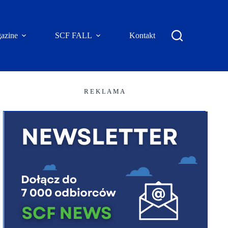
azine
SCF FALL
Kontakt
R E K L A M A