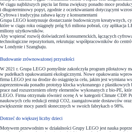
W ciągu najbliższych pięciu lat firma zwiększy ponadto moce produkcy
i długoterminowy popyt, zgodnie z oczekiwaniami dotyczącymi wzros
Cyfrowa i tradycyjna zabawa łączy z konsumentami
Grupa LEGO kontynuuje dostarczanie budowniczym kreatywnych, cyfro
które w ciągu roku osiągnęły próg 9,6 miliona pobrań, czy aplikacja
miliony użytkowników.
Aby wspierać rozwój doświadczeń konsumenckich, łączących cyfrową
technologiczne repozytorium, rekrutując współpracowników do centr
w Londynie i Szanghaju.
Budowanie zrównoważonej przyszłości
W 2021 r. Grupa LEGO pomyślnie zakończyła program pilotażowy maj
w pudełkach opakowaniami ekologicznymi. Nowe opakowania wprowa
firma LEGO jest na drodze do osiągnięcia celu, jakim jest wymiana 
zaprezentowała ponadto prototyp klocka wykonanego z plastikowych b
prace nad rozszerzeniem oferty elementów wykonanych z bio-PE, któr
LEGO. Firma otrzymała również ocenę A w kategorii Climate CDP. Pr
naukowych celu redukcji emisji CO2, zaangażowanie dostawców oraz 
zwiększenie mocy paneli słonecznych w swoich fabrykach o 98%.
Dotrzeć do większej liczby dzieci
Motywem przewodnim w działalności Grupy LEGO jest nauka poprzez z