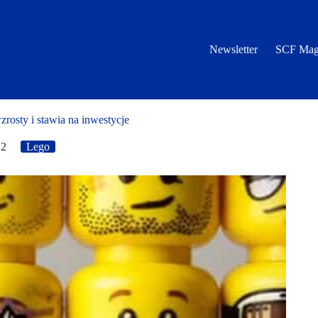
Newsletter
SCF Mag
sty i stawia na inwestycje
22
Lego