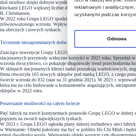
dziś możliwe dzięki dobrym wynikom finansowym naszej firmy. Za sp
reklamowym i analitycznym. 
klockami LEGO większej liczbie dzieci na całym świecie, zarówno o
B. Christiansen.
uzyskanymi podczas korzysta
W 2022 roku Grupa LEGO spodziewa się w długoterminowej perspekt
zrównoważonego wzrostu. Wpływ na to będzie mieć m.in. dalsza konc
na obecnych i nowych rynkach.
Odmowa
Tworzenie niezapomnianych doświadczeń zakupowych
Znaczące inwestycje Grupy LEGO w rozbudowę, innowacje i transfor
stacjonarnych przyniosły widoczne korzyści w 2021 roku. Sprzedaż w
wzrosła dwucyfrowo, co pokazuje długotrwały trend przechodzenia ko
W sklepach stacjonarnych klienci nadal poszukują wartościowych, a
firma otworzyła 165 nowych sklepów pod marką LEGO, z czego ponad
świecie wzrosła do 832 (stan na 31 grudnia 2021). W 2021 r. wprowa
która ma na celu budowanie u konsumentów angażujących, niezapomn
sklepów w 2022 roku.
Poszerzanie możliwości na całym świecie
Pięć fabryk na trzech kontynentach postawiło Grupę LEGO w dobrej syt
popytem na swoich największych rynkach.
W 2021 r. Grupa LEGO ogłosiła plany dalszej rozbudowy sieci fabryk
w Wietnamie. Obiekt położony ma być w pobliżu Ho Chi Minh i będzie
emisji dwutlenku węgla. Wietnamski obiekt wesprze cele długotermi