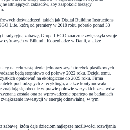
jne istniejących zakładów, aby zaspokoić bieżący
tu.
wych doświadczeń, takich jak Digital Building Instructions,
 LEGO Life, którą od premiery w 2018 roku pobrało ponad 33
 i tradycyjną zabawę, Grupa LEGO znacznie zwiększyła swoje
ów cyfrowych w Billund i Kopenhadze w Danii, a także
ący na celu zastąpienie jednorazowych torebek plastikowych
dzane będą stopniowo od połowy 2022 roku. Dzięki temu,
wszystkich opakowań na ekologiczne do 2025 roku. Firma
utelek pochodzących z recyklingu, a także kontynuowała
e znajdują się obecnie w prawie połowie wszystkich zestawów
zyznana została ona za wprowadzenie opartego na badaniach
zwiększenie inwestycji w energię odnawialną, w tym
abawę, która daje dzieciom najlepsze możliwości rozwijania