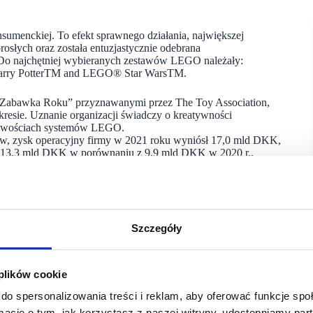
menckiej. To efekt sprawnego działania, największej
dorosłych oraz została entuzjastycznie odebrana
Do najchętniej wybieranych zestawów LEGO należały:
rry PotterTM and LEGO® Star WarsTM.
„Zabawka Roku” przyznawanymi przez The Toy Association,
esie. Uznanie organizacji świadczy o kreatywności
liwościach systemów LEGO.
ów, zysk operacyjny firmy w 2021 roku wyniósł 17,0 mld DKK,
iom 13,3 mld DKK w porównaniu z 9,9 mld DKK w 2020 r.,
mld DKK.
akie jak satysfakcja konsumentów (NPS) i zaangażowanie
h.
Szczegóły
nowacje produktowe, jak również wzmacniać kanały sprzedaży
 cyfryzację i zrównoważony rozwój, aby przyśpieszyć wzrost –
 plików cookie
tycji, które zrealizowaliśmy przez ostatnie trzy lata:
enia oferty detalicznej oraz zwiększenia wydajności globalnej
do spersonalizowania treści i reklam, aby oferować funkcje sp
budżetów przeznaczonych na realizację tych priorytetów, co jest
ormacje o tym, jak korzystasz z naszej witryny, udostępniamy p