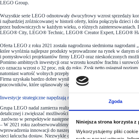
LEGO Group.
Wszystkie serie LEGO odnotowały dwucyfrowy wzrost sprzedaży konsu
i najbardziej zróżnicowanej w historii oferty, która połączyła dzieci i 
przez budowniczych w każdym wieku, o różnych zainteresowaniach. 
LEGO® City, LEGO® Technic, LEGO® Creator Expert, LEGO® Ha
Oferta LEGO z roku 2021 została nagrodzona siedmioma nagrodami 
które wyróżnia najlepsze produkty wprowadzone na rynek w danym okr
i pomysłowości projektantów firmy LEGO oraz nieskończonych moż
Pomimo ambitnych inwestycji oraz wzrostu kosztów frachtu i surowc
co oznacza wzrost o 32 proc. rok do roku. Zysk netto osiągnął poz
natomiast wartość wolnych przepływów pieniężnych osiągnęła 12,9 
Firma uzyskała bardzo dobre wyniki finansowe oraz pozafinansowe, t
pracowników, które uplasowały się na rekordowo wysokich poziomac
Inwestycje strategiczne napędzają roczny i długoterminowy wzrost
Zgoda
Grupa LEGO nadal zamierza realizować strategiczne inwestycje w in
detalicznej i zwiększać możliwości produkcyjne. Inwestuje również w
zarówno w perspektywie następnego roku, jak i w długim terminie.
Niniejsza strona korzysta z
– W 2021 roku zaobserwowaliśmy efekty płynące ze strategicznych inwes
wprowadzenia innowacji do naszego portfolio, rozszerzenia i udoskonal
Wykorzystujemy pliki cookie 
sieci łańcucha dostaw. Niezwykle cieszę się z możliwości poszerzania 
ruch w naszej witrynie. Inf