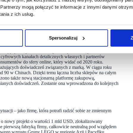
rawą tych inwestycji będziemy mogli zapewnić zabawę
Partnerzy mogą połączyć te informacje z innymi danymi otrzym
becnym jak i przyszłym pokoleniom – mówi Niels
nia z ich usług.
ywie normalizacji tempa rozwoju do jednocyfrowego,
entracja na innowacjach produktowych oraz rozwoju
Spersonalizuj
Z
mację cyfrowych kanałów sprzedaży oraz sklepów
 cyfrowych kanałach detalicznych własnych i partnerów
nsumentów do sfery online, który widać od 2020 roku.
ngażujących doświadczeń związanych z marką. W ciągu roku
 90 w Chinach. Dzięki temu łączna liczba sklepów na całym
dzono także nową stacjonarną platformę zakupową,
ianych doświadczeń. Zostanie ona wprowadzona do kolejnych
uacji – jako firmę, która potrafi radzić sobie ze zmiennym
 o nowy projekt o wartości 1 mld USD, zlokalizowany
 pierwszą fabryką firmy, całkowicie neutralną pod względem
nowego wzrostu Grupy LEGO w regionie Azji i Pacyfiku.