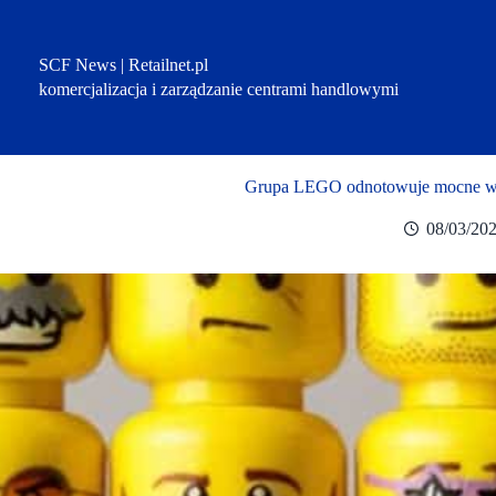
Przejdź
do
treści
SCF News | Retailnet.pl
komercjalizacja i zarządzanie centrami handlowymi
Grupa LEGO odnotowuje mocne wzro
08/03/20