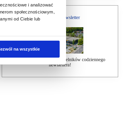
ołecznościowe i analizować
artnerom społecznościowym,
Bezpłatny Newsletter
anymi od Ciebie lub
ezwól na wszystkie
Dołącz do ponad 7000 czytelników codziennego
newslettera!