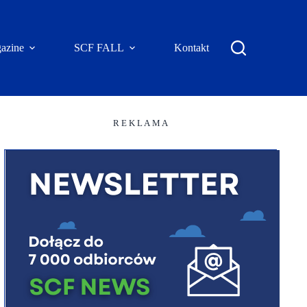
azine
SCF FALL
Kontakt
R E K L A M A