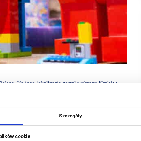
lsce. Na jego lokalizację został wybrany Kraków.
łe sklepy LEGO mieszczą się w Katowicach, Warszawie,
j Grupy LEGO obejmującej ponad 1 000 placówek na całym
Szczegóły
abawy, stanowisko do budowy minifigurek i ścianę z cegły,
i grafikę okienną upamiętniającą kultowe zabytki Krakowa.
 plików cookie