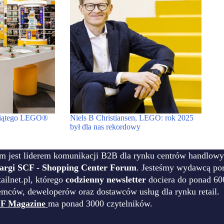
esiątego LEGO®
Niels B Christiansen, LEGO: rok 2025
był dla nas rekordowy
m jest liderem komunikacji B2B dla rynku centrów handlowy
targi SCF - Shopping Center Forum
. Jesteśmy wydawcą por
ilnet.pl, którego
codzienny newsletter
dociera do ponad 60
emców, deweloperów oraz dostawców usług dla rynku retail.
F Magazine
ma ponad 3000 czytelników.