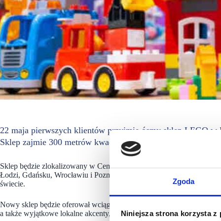
22 maja pierwszych klientów przyjmie ósmy sklep LEGO w Po
Sklep zajmie 300 metrów kwadratowych powierzchni.
Sklep będzie zlokalizowany w Centrum Handlowym Bonarka. Pozosta
Łodzi, Gdańsku, Wrocławiu i Poznaniu.. Sieć sprzedaży stacjonarne
Zgoda
świecie.
Nowy sklep będzie oferował wciągające wrażenia, takie jak stoły do z
a także wyjątkowe lokalne akcenty, w tym zaskakujący duży budynek 
Niniejsza strona korzysta z