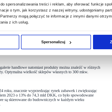
do spersonalizowania treści i reklam, aby oferować funkcje sp
 końcu możemy zaprosić ich do sklepu Lego w Krakowie.
ormacje o tym, jak korzystasz z naszej witryny, udostępniamy p
ię doczekać, aby powitać budowniczych w każdym wieku,
 sklepu to potwierdzenie naszego zaangażowania w rozwój
Partnerzy mogą połączyć te informacje z innymi danymi otrzym
obraźnia nie ma granic” — mówi Maciej Seliński, general
nia z ich usług.
Spersonalizuj
Z
021 roku. Od tego czasu otworzyła 7 flagowych salonów – dwa
 oraz po jednym we Wrocławiu (wroclavia), Łodzi
towicach (Galeria Katowicka}. Teraz marka otworzy kolejny,
 galerie handlowe natomiast produkty można znaleźć w różnych
aży. Optymalna wielkość sklepów własnych to 300 mkw.
4 roku, znacznie wyprzedzając rynek zabawek i zwiększając
okiem 2023 o 13% do 74,3 mld DKK, co było spowodowane
tóre są skierowane do budowniczych w każdym wieku
.