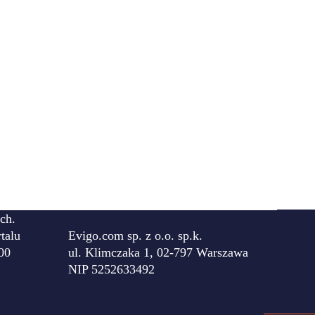
ch.
talu
Evigo.com sp. z o.o. sp.k.
00
ul. Klimczaka 1, 02-797 Warszawa
NIP 5252633492