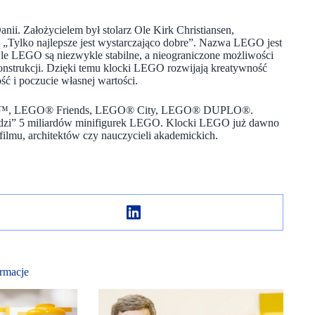
ii. Założycielem był stolarz Ole Kirk Christiansen,
 „Tylko najlepsze jest wystarczająco dobre”. Nazwa LEGO jest
e LEGO są niezwykle stabilne, a nieograniczone możliwości
nstrukcji. Dzięki temu klocki LEGO rozwijają kreatywność
ść i poczucie własnej wartości.
 Wars™, LEGO® Friends, LEGO® City, LEGO® DUPLO®.
chodzi” 5 miliardów minifigurek LEGO. Klocki LEGO już dawno
filmu, architektów czy nauczycieli akademickich.
rmacje