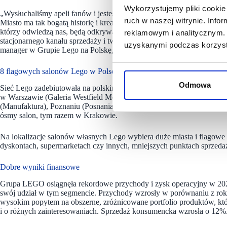
Wykorzystujemy pliki cookie 
„Wysłuchaliśmy apeli fanów i jesteśmy bardzo podekscytowani, że w
ruch w naszej witrynie. Inf
Miasto ma tak bogatą historię i kreatywną energię, że nie możemy s
którzy odwiedzą nas, będą odkrywać i bawić się. Otwarcie kolejnego
reklamowym i analitycznym. 
stacjonarnego kanału sprzedaży i tworzenia przestrzeni, w których wy
uzyskanymi podczas korzysta
manager w Grupie Lego na Polskę, Ukrainę i kraje bałtyckie.
8 flagowych salonów Lego w Polsce
Odmowa
Sieć Lego zadebiutowała na polskim rynku ze sklepami własnymi w 2
w Warszawie (Galeria Westfield Mokotów, Galeria Westfield Arkadia)
(Manufaktura), Poznaniu (Posnania) i Gdańsku (Forum Gdańsk), w Ka
ósmy salon, tym razem w Krakowie.
Na lokalizacje salonów własnych Lego wybiera duże miasta i flagowe
dyskontach, supermarketach czy innych, mniejszych punktach sprzed
Dobre wyniki finansowe
Grupa LEGO osiągnęła rekordowe przychody i zysk operacyjny w 202
swój udział w tym segmencie. Przychody wzrosły w porównaniu z r
wysokim popytem na obszerne, zróżnicowane portfolio produktów, k
i o różnych zainteresowaniach. Sprzedaż konsumencka wzrosła o 12%