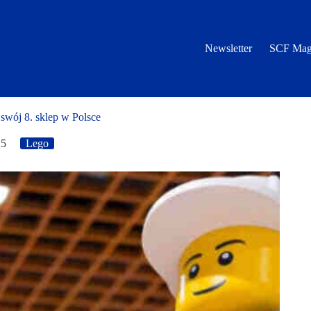
Newsletter
SCF Mag
wój 8. sklep w Polsce
25
Lego