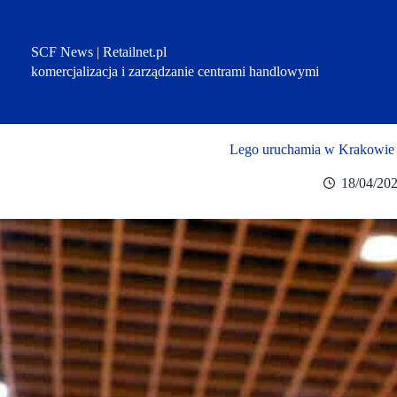
Przejdź
do
treści
SCF News | Retailnet.pl
komercjalizacja i zarządzanie centrami handlowymi
Lego uruchamia w Krakowie s
18/04/20