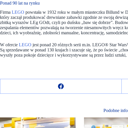
Ponad 90 lat na rynku
Firma
LEGO
powstała w 1932 roku w małym miasteczku Billund w Dan
który zaczął produkować drewniane zabawki zgodnie ze swoją dewizą
zbitką wyrazów LEg GOdt, czyli po duńsku „baw się dobrze”. Budowl
zespalania elementów pozwalają na tworzenie niesamowitych wręcz ko
dzieci, ich wyobraźnię, zdolności manualne, koncentrację, samodzielno
W ofercie
LEGO
jest ponad 20 różnych serii m.in. LEGO® Star
Są sprzedawane w ponad 130 krajach i szacuje się, że po świecie „
wyszły poza pokoje dziecięce i wykorzystywane są przez ludzi sztuki, 
Podobne info