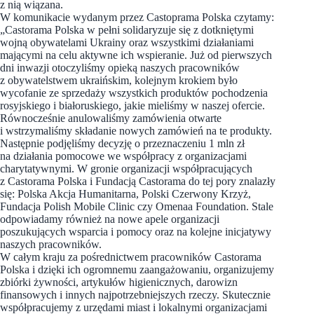
z nią wiązana.
W komunikacie wydanym przez Castoprama Polska czytamy:
„Castorama Polska w pełni solidaryzuje się z dotkniętymi
wojną obywatelami Ukrainy oraz wszystkimi działaniami
mającymi na celu aktywne ich wspieranie. Już od pierwszych
dni inwazji otoczyliśmy opieką naszych pracowników
z obywatelstwem ukraińskim, kolejnym krokiem było
wycofanie ze sprzedaży wszystkich produktów pochodzenia
rosyjskiego i białoruskiego, jakie mieliśmy w naszej ofercie.
Równocześnie anulowaliśmy zamówienia otwarte
i wstrzymaliśmy składanie nowych zamówień na te produkty.
Następnie podjęliśmy decyzję o przeznaczeniu 1 mln zł
na działania pomocowe we współpracy z organizacjami
charytatywnymi. W gronie organizacji współpracujących
z Castorama Polska i Fundacją Castorama do tej pory znalazły
się: Polska Akcja Humanitarna, Polski Czerwony Krzyż,
Fundacja Polish Mobile Clinic czy Omenaa Foundation. Stale
odpowiadamy również na nowe apele organizacji
poszukujących wsparcia i pomocy oraz na kolejne inicjatywy
naszych pracowników.
W całym kraju za pośrednictwem pracowników Castorama
Polska i dzięki ich ogromnemu zaangażowaniu, organizujemy
zbiórki żywności, artykułów higienicznych, darowizn
finansowych i innych najpotrzebniejszych rzeczy. Skutecznie
współpracujemy z urzędami miast i lokalnymi organizacjami