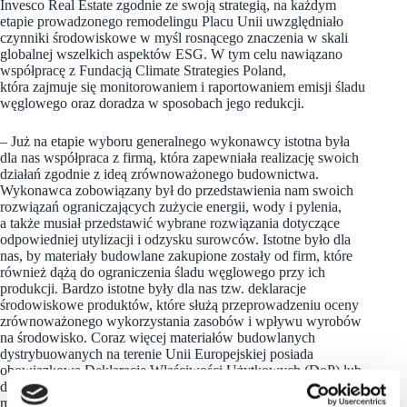
Invesco Real Estate zgodnie ze swoją strategią, na każdym
etapie prowadzonego remodelingu Placu Unii uwzględniało
czynniki środowiskowe w myśl rosnącego znaczenia w skali
globalnej wszelkich aspektów ESG. W tym celu nawiązano
współpracę z Fundacją Climate Strategies Poland,
która zajmuje się monitorowaniem i raportowaniem emisji śladu
węglowego oraz doradza w sposobach jego redukcji.
– Już na etapie wyboru generalnego wykonawcy istotna była
dla nas współpraca z firmą, która zapewniała realizację swoich
działań zgodnie z ideą zrównoważonego budownictwa.
Wykonawca zobowiązany był do przedstawienia nam swoich
rozwiązań ograniczających zużycie energii, wody i pylenia,
a także musiał przedstawić wybrane rozwiązania dotyczące
odpowiedniej utylizacji i odzysku surowców. Istotne było dla
nas, by materiały budowlane zakupione zostały od firm, które
również dążą do ograniczenia śladu węglowego przy ich
produkcji. Bardzo istotne były dla nas tzw. deklaracje
środowiskowe produktów, które służą przeprowadzeniu oceny
zrównoważonego wykorzystania zasobów i wpływu wyrobów
na środowisko. Coraz więcej materiałów budowlanych
dystrybuowanych na terenie Unii Europejskiej posiada
obowiązkową Deklarację Właściwości Użytkowych (DoP) lub
dobrowolną Deklarację Środowiskową Produktu (EPD) –
mówi Aneta Rusiniak, Director, Investment Management