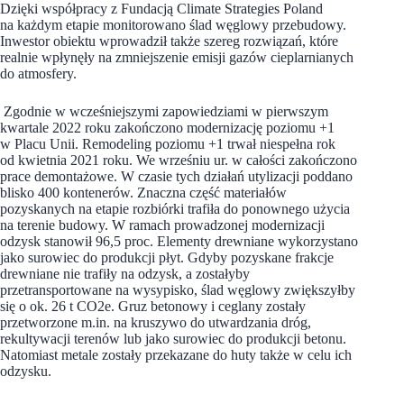
Dzięki współpracy z Fundacją Climate Strategies Poland
na każdym etapie monitorowano ślad węglowy przebudowy.
Inwestor obiektu wprowadził także szereg rozwiązań, które
realnie wpłynęły na zmniejszenie emisji gazów cieplarnianych
do atmosfery.
Zgodnie w wcześniejszymi zapowiedziami w pierwszym
kwartale 2022 roku zakończono modernizację poziomu +1
w Placu Unii. Remodeling poziomu +1 trwał niespełna rok
od kwietnia 2021 roku. We wrześniu ur. w całości zakończono
prace demontażowe. W czasie tych działań utylizacji poddano
blisko 400 kontenerów. Znaczna część materiałów
pozyskanych na etapie rozbiórki trafiła do ponownego użycia
na terenie budowy. W ramach prowadzonej modernizacji
odzysk stanowił 96,5 proc. Elementy drewniane wykorzystano
jako surowiec do produkcji płyt. Gdyby pozyskane frakcje
drewniane nie trafiły na odzysk, a zostałyby
przetransportowane na wysypisko, ślad węglowy zwiększyłby
się o ok. 26 t CO2e. Gruz betonowy i ceglany zostały
przetworzone m.in. na kruszywo do utwardzania dróg,
rekultywacji terenów lub jako surowiec do produkcji betonu.
Natomiast metale zostały przekazane do huty także w celu ich
odzysku.