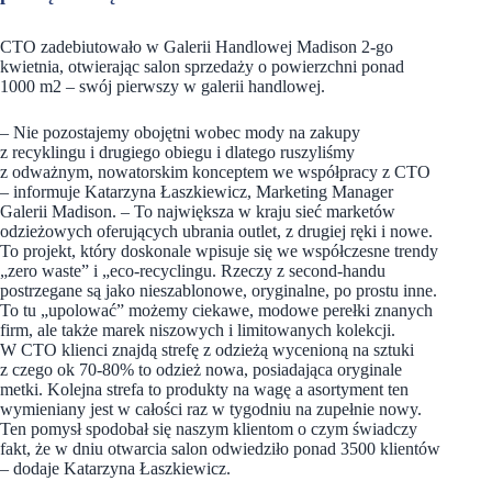
CTO zadebiutowało w Galerii Handlowej Madison 2-go
kwietnia, otwierając salon sprzedaży o powierzchni ponad
1000 m2 – swój pierwszy w galerii handlowej.
– Nie pozostajemy obojętni wobec mody na zakupy
z recyklingu i drugiego obiegu i dlatego ruszyliśmy
z odważnym, nowatorskim konceptem we współpracy z CTO
– informuje Katarzyna Łaszkiewicz, Marketing Manager
Galerii Madison. – To największa w kraju sieć marketów
odzieżowych oferujących ubrania outlet, z drugiej ręki i nowe.
To projekt, który doskonale wpisuje się we współczesne trendy
„zero waste” i „eco-recyclingu. Rzeczy z second-handu
postrzegane są jako nieszablonowe, oryginalne, po prostu inne.
To tu „upolować” możemy ciekawe, modowe perełki znanych
firm, ale także marek niszowych i limitowanych kolekcji.
W CTO klienci znajdą strefę z odzieżą wycenioną na sztuki
z czego ok 70-80% to odzież nowa, posiadająca oryginale
metki. Kolejna strefa to produkty na wagę a asortyment ten
wymieniany jest w całości raz w tygodniu na zupełnie nowy.
Ten pomysł spodobał się naszym klientom o czym świadczy
fakt, że w dniu otwarcia salon odwiedziło ponad 3500 klientów
– dodaje Katarzyna Łaszkiewicz.