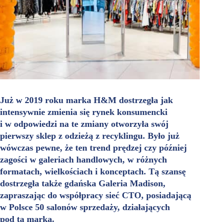
Już w 2019 roku marka H&M dostrzegła jak
intensywnie zmienia się rynek
konsumencki
i w odpowiedzi na te zmiany otworzyła swój
pierwszy sklep z odzieżą z recyklingu. Było już
wówczas pewne, że ten trend prędzej czy później
zagości w galeriach handlowych, w różnych
formatach, wielkościach i konceptach. Tą szansę
dostrzegła także gdańska Galeria Madison,
zapraszając do współpracy sieć CTO, posiadającą
w Polsce 50 salonów sprzedaży, działających
pod tą marką.