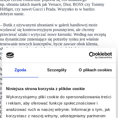
np. ubrania takich marek jak Versace, Dior, BOSS czy Tommy
Hilfiger, czy nawet Gucci i Prada. Wszystko to w bardzo
dobrym stanie.
– Butik z używanymi ubraniami w galerii handlowej może
wydawać się kontrowersyjnym posunięciem, ale chcemy
przecierać szlaki i wytyczać nowe kierunki. Według nas receptą
na dynamicznie zmieniające się potrzeby rynku jest właśnie
testowanie nowych konceptów, bycie zawsze obok klienta,
słuchanie potrzeb rynku i dostarczanie dokładnie tego, czego
rynek w danej chwili oczekuje – podsumowuje Katarzyna
Łaszkiewicz.
Madison to śródmiejska galeria handlowa usytuowana
Zgoda
Szczegóły
O plikach cookies
w samym sercu Gdańska, skierowana do klientów ceniących
sobie komfort, kameralną atmosferę zakupów
w skandynawskich wnętrzach. Na powierzchni 28 tys. mkw.
znajduje się ponad 100 salonów modowych i punktów
Niniejsza strona korzysta z plików cookie
usługowych. Ofertę uzupełnia Fitness Klub Calypso, Centrum
Wykorzystujemy pliki cookie do spersonalizowania treści
Zdrowia i Urody YASUMI, centrum medyczne z kliniką
i laboratoriami Invicta i Invicta Anti Aging oraz część biurowa.
i reklam, aby oferować funkcje społecznościowe i
Obecnie tenant mix tworzą m.in.: New Yorker, Rossmann,
analizować ruch w naszej witrynie. Informacje o tym, jak
Douglas, Notino, W. Kruk, YES, Orsay, Molton, Intimissimi,
korzystasz z naszej witryny, udostępniamy partnerom
Calzedonia, Big Star, Ryłko, Dealz, Pepco, 5.10.15, Netto.