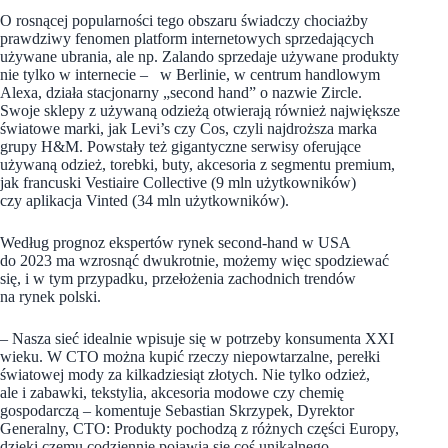
O rosnącej popularności tego obszaru świadczy chociażby
prawdziwy fenomen platform internetowych sprzedających
używane ubrania, ale np. Zalando sprzedaje używane produkty
nie tylko w internecie – w Berlinie, w centrum handlowym
Alexa, działa stacjonarny „second hand” o nazwie Zircle.
Swoje sklepy z używaną odzieżą otwierają również największe
światowe marki, jak Levi’s czy Cos, czyli najdroższa marka
grupy H&M. Powstały też gigantyczne serwisy oferujące
używaną odzież, torebki, buty, akcesoria z segmentu premium,
jak francuski Vestiaire Collective (9 mln użytkowników)
czy aplikacja Vinted (34 mln użytkowników).
Według prognoz ekspertów rynek second-hand w USA
do 2023 ma wzrosnąć dwukrotnie, możemy więc spodziewać
się, i w tym przypadku, przełożenia zachodnich trendów
na rynek polski.
– Nasza sieć idealnie wpisuje się w potrzeby konsumenta XXI
wieku. W CTO można kupić rzeczy niepowtarzalne, perełki
światowej mody za kilkadziesiąt złotych. Nie tylko odzież,
ale i zabawki, tekstylia, akcesoria modowe czy chemię
gospodarczą – komentuje Sebastian Skrzypek, Dyrektor
Generalny, CTO: Produkty pochodzą z różnych części Europy,
dzięki czemu codziennie pojawia się coś unikalnego