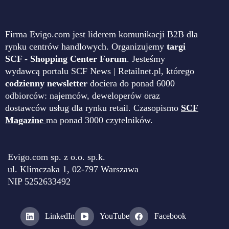
Firma Evigo.com jest liderem komunikacji B2B dla
rynku centrów handlowych. Organizujemy
targi
SCF - Shopping Center Forum
. Jesteśmy
wydawcą portalu SCF News | Retailnet.pl, którego
codzienny newsletter
dociera do ponad 6000
odbiorców: najemców, deweloperów oraz
dostawców usług dla rynku retail. Czasopismo
SCF
Magazine
ma ponad 3000 czytelników.
Evigo.com sp. z o.o. sp.k.
ul. Klimczaka 1, 02-797 Warszawa
NIP 5252633492
LinkedIn
YouTube
Facebook