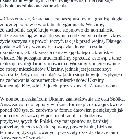
działaniami wojennymi. Na chwilę obecną firma realizuje
jedynie przedpłacone zamówienia.
– Cieszymy się, że sytuacja za naszą wschodnią granicą uległa
znacznej poprawie w ostatnich tygodniach. Widzimy,
że zachodnia część kraju wraca stopniowo do normalności,
ludzie zaczynają wracać do swoich codziennych obowiązków,
życie zaczyna się powoli toczyć, tak jak przed wojną. Dlatego
postanowiliśmy wznowić naszą działalność na rynku
ukraińskim, tak jak zreszta namawiają do tego Ukraińskie
władze. Na początku uruchomiliśmy sprzedaż testową, a teraz
realizujemy regularne zamówienia. Widzimy zainteresowanie
ze strony mieszkańców Ukrainy, jednak jest jeszcze zbyt
wcześnie, żeby móc oceniać, w jakim stopniu wojna wpłynęła
na zachowania konsumenckie mieszkańców Ukrainy –
komentuje Krzysztof Bajołek, prezes zarządu Answear.com.
W pomoc mieszkańcom Ukrainy zaangażowała się cała Spółka.
Answear.com do tej pory w różnej formie przekazał już kwotę
ponad 830 tys. zł, zarówno w formie darowizn pieniężnych jak
i pomocy rzeczowej w postaci ubrań dla uchodzców
przybywających do Polski, czy transportów najbardziej
potrzebnych rzeczy (m.in. śpiwory, power banki, bielizna
termiczna) dystrybuowanych przez cały czas działające biuro
Answear we Lwowie.