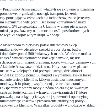
– Pracownicy Answear.com włączyli się aktywnie w działania
pomocowe, organizując noclegi, transport, jedzenie,
czy pomagając w ośrodkach dla uchodżców, za co jestesmy
im niezmiernie wdzięczni. Będziemy kontynuować naszą
pomoc, 5% ze sprzedaży na Ukrainie w ciągu pierwszego
miesiąca przekażemy na pomoc dla osób poszkodowanych
w wyniku wojny w tym kraju. – dodaje
Answear.com to pierwszy polski internetowy sklep
multibrandowy oferujący szeroki wybór ubrań, butów
i dodatków ponad 500 światowych marek. W ofercie można
znaleźć wyselekcjonowane kolekcje damskie, męskie
i dziecięce m.in. marek premium, sportowych czy denimowych.
Aktualnie Answear.com działa na 10 rynkach, a w planach
ma start w kolejnych. Od początku swojej działalności
w 2011 r. zdobył ponad 50 nagród i wyróżnień, zyskał także
uznanie tysięcy klientów, którym dostarcza nieustannych
modowych inspiracji, współpracując z trendsetterami
i ekspertami z branży mody. Spółka opiera się na własnym
centrum logistycznym i własnych rozwiązaniach IT, które
pozwalają na osiągnięcie wysokiej sprawności operacyjnej,
minimalizację kosztów i prowadzenie atrakcyjnej polityki
cenowej dla klientów. Wszystkie produkty wchodzące w skład