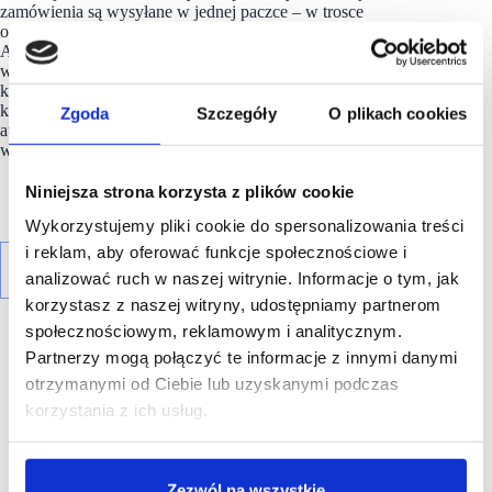
zamówienia są wysyłane w jednej paczce – w trosce
o środowisko i dla wygody klientów. W swej działalności
Answear stawia na szybką dostawę (nawet tego samego dnia
w wybranych miastach Polski) i jakość obsługi. Swoim stałym
klientom dedykuje program lojalnościowy Answear Club,
który pozwala na robienie zakupów w jeszcze
Zgoda
Szczegóły
O plikach cookies
atrakcyjniejszych cenach. Od marca 2022 r. Answear.com S.A.
wchodzi w skład indeksu sWIG80.
Niniejsza strona korzysta z plików cookie
Wykorzystujemy pliki cookie do spersonalizowania treści
i reklam, aby oferować funkcje społecznościowe i
analizować ruch w naszej witrynie. Informacje o tym, jak
korzystasz z naszej witryny, udostępniamy partnerom
społecznościowym, reklamowym i analitycznym.
Partnerzy mogą połączyć te informacje z innymi danymi
otrzymanymi od Ciebie lub uzyskanymi podczas
korzystania z ich usług.
R E K L A M A
Zezwól na wszystkie