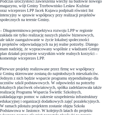
Podczas uroczystości zawieszenia wiechy na budowie nowego
magazynu, wójt Gminy Trzebownisko Lesław Kuźniar
oraz wiceprezes LPP Jacek Kujawa podpisali również list
intencyjny w sprawie współpracy przy realizacji projektów
społecznych na terenie Gminy.
– Długoterminowa perspektywa rozwoju LPP w regionie
zakłada nie tylko realizację naszych planów biznesowych,
ale także zaangażowanie w życie lokalnej społeczności
i projektów odpowiadających na jej realne potrzeby. Dlatego
mam nadzieję, że wypracowany wspólnie z władzami Gminy
plan działań przyniesie wszystkim wiele realnych korzyści –
komentuje wiceprezes LPP.
Pierwsze projekty realizowane przez firmę we współpracy
z Gminą skierowane zostaną do najmłodszych mieszkańców.
Jednym z nich będzie wsparcie programu stypendialnego dla
uczniów szkół podstawowych. W odpowiedzi na potrzeby
lokalnych placówek oświatowych, spółka zadeklarowała także
realizację Programu Wsparcia Świetlic Szkolnych,
zakładającego pomoc w zakresie uzupełnienia infrastruktury
edukacyjnej i organizacji dodatkowych zajęć pozalekcyjnych.
W ramach pilotażu projektem zostanie objęta Szkoła
Podstawowa w Jasionce. W kolejnych latach do projektu