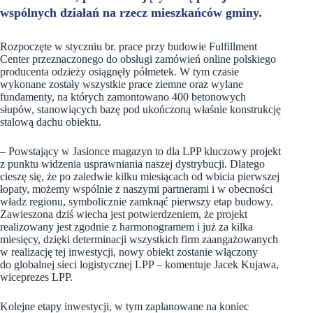
wspólnych działań na rzecz mieszkańców gminy.
Rozpoczęte w styczniu br. prace przy budowie Fulfillment
Center przeznaczonego do obsługi zamówień online polskiego
producenta odzieży osiągnęły półmetek. W tym czasie
wykonane zostały wszystkie prace ziemne oraz wylane
fundamenty, na których zamontowano 400 betonowych
słupów, stanowiących bazę pod ukończoną właśnie konstrukcję
stalową dachu obiektu.
– Powstający w Jasionce magazyn to dla LPP kluczowy projekt
z punktu widzenia usprawniania naszej dystrybucji. Dlatego
cieszę się, że po zaledwie kilku miesiącach od wbicia pierwszej
łopaty, możemy wspólnie z naszymi partnerami i w obecności
władz regionu, symbolicznie zamknąć pierwszy etap budowy.
Zawieszona dziś wiecha jest potwierdzeniem, że projekt
realizowany jest zgodnie z harmonogramem i już za kilka
miesięcy, dzięki determinacji wszystkich firm zaangażowanych
w realizację tej inwestycji, nowy obiekt zostanie włączony
do globalnej sieci logistycznej LPP – komentuje Jacek Kujawa,
wiceprezes LPP.
Kolejne etapy inwestycji, w tym zaplanowane na koniec