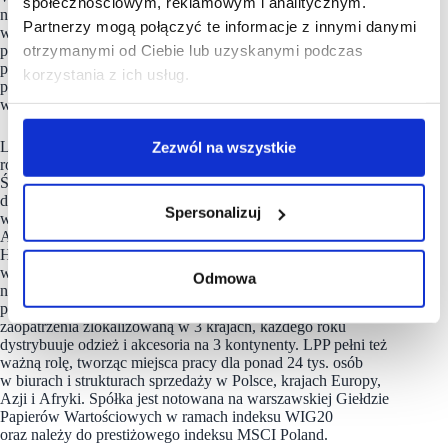
społecznościowym, reklamowym i analitycznym.
na pracowników FC Podkarpacie dostępne są na stronie
Partnerzy mogą połączyć te informacje z innymi danymi
www.lppsa.com/kariera/praca-w-logistyce/praca-na-
otrzymanymi od Ciebie lub uzyskanymi podczas
podkarpaciu. Spółka przewiduje osiągniecie docelowego
pułapu zatrudnienia na poziomie blisko 1000 osób do czasu
korzystania z ich usług.
pełnego uruchomienia nowego magazynu, zaplanowanego
w czwartym kwartale br.
LPP jest polską firmą rodzinną, jedną z najdynamiczniej
Zezwól na wszystkie
rozwijających się w branży odzieżowej w regionie Europy
Środkowo-Wschodniej. Od 30 lat z sukcesem prowadzi
działalność w Polsce i za granicą, sprzedając kolekcje
Spersonalizuj
w tak prestiżowych stolicach jak Londyn, Helsinki czy Tel
Awiw. LPP zarządza 5 markami modowymi: Reserved, Cropp,
House, Mohito i Sinsay, których oferta dostępna jest dziś
w sprzedaży stacjonarnej i online na blisko 40 rynkach
Odmowa
na świecie. Spółka posiada sieć ponad 1600 salonów o łącznej
powierzchni 1,4 mln m2. W oparciu o globalną sieć
zaopatrzenia zlokalizowaną w 3 krajach, każdego roku
dystrybuuje odzież i akcesoria na 3 kontynenty. LPP pełni też
ważną rolę, tworząc miejsca pracy dla ponad 24 tys. osób
w biurach i strukturach sprzedaży w Polsce, krajach Europy,
Azji i Afryki. Spółka jest notowana na warszawskiej Giełdzie
Papierów Wartościowych w ramach indeksu WIG20
oraz należy do prestiżowego indeksu MSCI Poland.