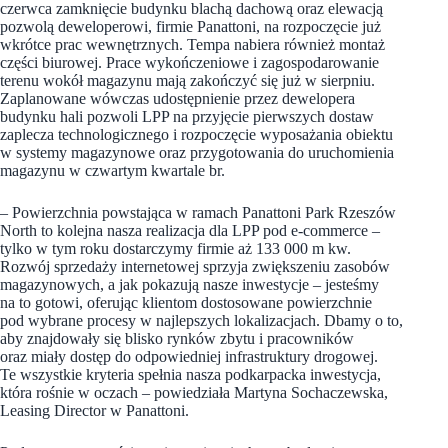
czerwca zamknięcie budynku blachą dachową oraz elewacją
pozwolą deweloperowi, firmie Panattoni, na rozpoczęcie już
wkrótce prac wewnętrznych. Tempa nabiera również montaż
części biurowej. Prace wykończeniowe i zagospodarowanie
terenu wokół magazynu mają zakończyć się już w sierpniu.
Zaplanowane wówczas udostępnienie przez dewelopera
budynku hali pozwoli LPP na przyjęcie pierwszych dostaw
zaplecza technologicznego i rozpoczęcie wyposażania obiektu
w systemy magazynowe oraz przygotowania do uruchomienia
magazynu w czwartym kwartale br.
– Powierzchnia powstająca w ramach Panattoni Park Rzeszów
North to kolejna nasza realizacja dla LPP pod e-commerce –
tylko w tym roku dostarczymy firmie aż 133 000 m kw.
Rozwój sprzedaży internetowej sprzyja zwiększeniu zasobów
magazynowych, a jak pokazują nasze inwestycje – jesteśmy
na to gotowi, oferując klientom dostosowane powierzchnie
pod wybrane procesy w najlepszych lokalizacjach. Dbamy o to,
aby znajdowały się blisko rynków zbytu i pracowników
oraz miały dostęp do odpowiedniej infrastruktury drogowej.
Te wszystkie kryteria spełnia nasza podkarpacka inwestycja,
która rośnie w oczach – powiedziała Martyna Sochaczewska,
Leasing Director w Panattoni.