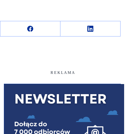
R E K L A M A