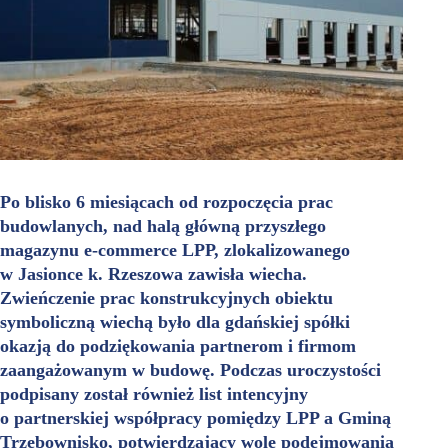
Po blisko 6 miesiącach od rozpoczęcia prac
budowlanych, nad halą główną przyszłego
magazynu e-commerce LPP, zlokalizowanego
w Jasionce k. Rzeszowa zawisła wiecha.
Zwieńczenie prac konstrukcyjnych obiektu
symboliczną wiechą było dla gdańskiej spółki
okazją do podziękowania partnerom i firmom
zaangażowanym w budowę. Podczas uroczystości
podpisany został również list intencyjny
o partnerskiej współpracy pomiędzy LPP a Gminą
Trzebownisko, potwierdzający wolę podejmowania