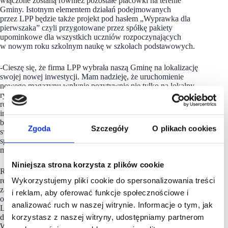
włączone zostaną również pozostałe placówki na terenie
Gminy. Istotnym elementem działań podejmowanych
przez LPP będzie także projekt pod hasłem „Wyprawka dla
pierwszaka” czyli przygotowane przez spółkę pakiety
upominkowe dla wszystkich uczniów rozpoczynających
w nowym roku szkolnym naukę w szkołach podstawowych.
-Cieszę się, że firma LPP wybrała naszą Gminę na lokalizację
swojej nowej inwestycji. Mam nadzieję, że uruchomienie
nowego magazynu wpłynie pozytywnie nie tylko na lokalny
rynek pracy, ale stanie się również impulsem do dalszego
rozwoju całego regionu. Co więcej, podpisany dzisiaj list
intencyjny o współpracy to dla nas jasny sygnał, że LPP chce
być inwestorem, który będzie angażował się nie tylko w rozwój
Zgoda
Szczegóły
O plikach cookies
swojego biznesu, ale stanie się ważnym uczestnikiem życia
społecznego naszej gminy, z korzyścią dla jej mieszkańców –
mówi Sławomir Porada, Zastępca Wójta Gminy Trzebownisko.
Niniejsza strona korzysta z plików cookie
Równolegle do prac budowlanych spółka rozpoczęła działania
Wykorzystujemy pliki cookie do spersonalizowania treści
rekrutacyjne. W ramach pierwszej fazy zaplanowane jest
zatrudnienie pracowników m.in. na stanowiska brygadzistów,
i reklam, aby oferować funkcje społecznościowe i
operatorów systemów magazynowych i elektromechaników.
analizować ruch w naszej witrynie. Informacje o tym, jak
LPP prowadzi również nabór dla analityków oraz specjalistów
korzystasz z naszej witryny, udostępniamy partnerom
ds. kontroli jakości, logistyki, dokumentacji i bezpieczeństwa.
Wszystkie informacje o aktualnie prowadzonych rekrutacjach