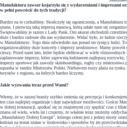
Manufaktura zawsze kojarzyła się z wydarzeniami i imprezami o
w pełni powrócić do tych tradycji?
Bardzo na to czekaliśmy. Skończyły się ograniczenia, a Manufaktura 
znana. I pierwszą taką imprezą masową, którą udało nam się zorganiz
Świętowaliśmy je razem z Lady Pank. Oni akurat obchodzili czterdziest
duże i bardzo radosne dla nas wydarzenie. Widać było, że ludzie rzeczy
w Manufakturze. Tego dnia odwiedziło nas ponad sto tysięcy ludzi. To
organizowaliśmy duże koncerty i imprezy urodzinowe. Mamy powrót d
cieszy. Przed nami lato, które będzie obfitować w wiele różnorodn
zaplanowane imprezy, które zapewnią łodzianom najlepszą rozrywkę. 
imprezy sportowe jak zawody skimboardingu, rugby czy mistrzostwa pił
squasha w randze Mistrzostw Polski. Niebawem ruszy plaża na rynku.
turystów z regionu, na których bardzo liczymy.
Jakie wyzwania teraz przed Wami?
Wiemy, że w naszej branży szybko zmienia się percepcja i konkurujemy
ten czas najlepiej organizuje i daje największe możliwości. Goście Ma
w dobrej restauracji, spotkać się ze znajomymi czy spędzić czas z blisk
znana od wielu, wielu lat i czujemy, że właśnie teraz możemy oddych
„Manufaktury Dobrej Energii”, którego celem jest z jednej strony zmn
łodzian na temat zmian w środowisku i sposobów by im przeciwdziała