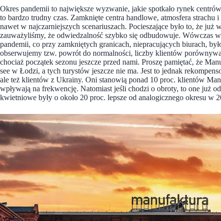
Okres pandemii to największe wyzwanie, jakie spotkało rynek centró
to bardzo trudny czas. Zamknięte centra handlowe, atmosfera strachu 
nawet w najczarniejszych scenariuszach. Pocieszające było to, że ju
zauważyliśmy, że odwiedzalność szybko się odbudowuje. Wówczas w
pandemii, co przy zamkniętych granicach, niepracujących biurach, by
obserwujemy tzw. powrót do normalności, liczby klientów porównywal
chociaż początek sezonu jeszcze przed nami. Proszę pamiętać, że Manuf
see w Łodzi, a tych turystów jeszcze nie ma. Jest to jednak rekompenso
ale też klientów z Ukrainy. Oni stanowią ponad 10 proc. klientów Ma
wpływają na frekwencję. Natomiast jeśli chodzi o obroty, to one już o
kwietniowe były o około 20 proc. lepsze od analogicznego okresu w 2