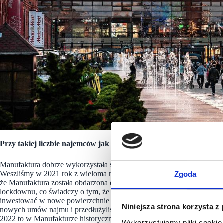
Manufakt
Przy takiej liczbie najemców jak w Manufakturze zapewne zmienia
Manufaktura dobrze wykorzystała sytuację pandemiczną, bo nawet w t
Weszliśmy w 2021 rok z wieloma nowymi markami, m.in. Pull&Bear, 
Zgoda
że Manufaktura została obdarzona dużym zaufaniem ze strony naje
lockdownu, co świadczy o tym, że mimo trudnej sytuacji na rynku nasi 
inwestować w nowe powierzchnie przygotowując się do otwarcia. To 
Niniejsza strona korzysta z
nowych umów najmu i przedłużyliśmy umowy z najemcami, którym kończ
2022 to w Manufakturze historycznie najniższy stopień wolnych powie
Wykorzystujemy pliki cookie 