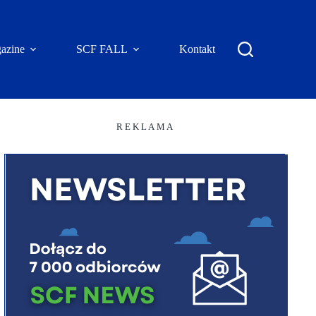
azine
SCF FALL
Kontakt
R E K L A M A