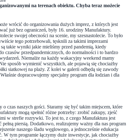
rganizowanymi na terenach obiektu. Chyba teraz możecie
może wrócić do organizowania dużych imprez, z których jest
ować już bez ograniczeń, były 16. urodziny Manufaktury.
olecie swojej obecności na scenie, my szesnastolecie. To było
wiście tego potrzebowali, tęsknili za takimi imprezami
 są takie wyniki jakie mieliśmy przed pandemią, kiedy
o czasów przedpandemicznych, do normalności i to bardzo
ych wydarzeń. Niemalże na każdy wakacyjny weekend mamy
Nie sposób wymienić wszystkich, ale pojawią się chociażby
ki siatkowej na plaży. Z kolei w galerii odbędą się zawody
 Właśnie dopracowujemy specjalny program dla łodzian i dla
 o czas naszych gości. Staramy się być takim miejscem, które
nufaktury mogą spełnić różne potrzeby: zrobić zakupy, zjeść
imi w strefie rozrywki. To jest to, z czego Manufaktura jest
ać pełną piersią. Dodatkowo, realizujemy ważny dla nas program
iejszenie naszego śladu węglowego, a jednocześnie edukacja
ć. W tym programie łączymy duże inwestycje, jak chociażby