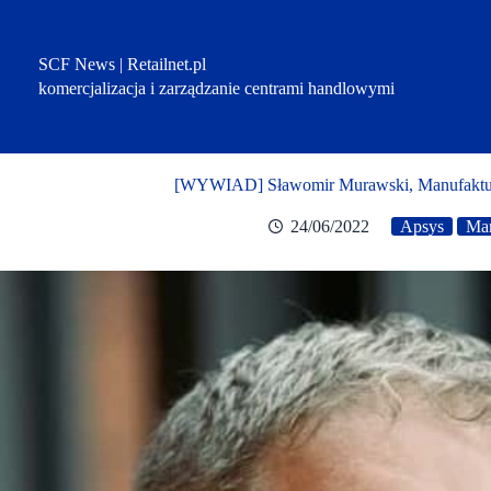
Przejdź
do
treści
SCF News | Retailnet.pl
komercjalizacja i zarządzanie centrami handlowymi
[WYWIAD] Sławomir Murawski, Manufaktura
24/06/2022
Apsys
Man