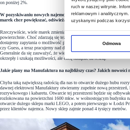
on poniżej 2%.
ruch w naszej witrynie. Inf
reklamowym i analitycznym. 
W pozyskiwaniu nowych najemców i uzupełnianiu tenant mixu gal
marek chce powiększać, odświeżać swoje sklepy…
uzyskanymi podczas korzysta
Rzeczywiście, wiele marek zmienia swoje koncepty, a nawet sposób 
powierzchnie. Choć zdarzają się też tacy, którzy zmniejszają – np. 
dostajemy zapytania o możliwość powiększenia salonu. W ostatnim cza
Odmowa
czy Guess, a teraz pracujemy nad dwoma czy trzema brandami, które 
Generalnie da się zauważyć, że wiele marek wykorzystało okres pandem
okrzepły i szukają możliwości, ale chcą nadążać za resztą.
Jakie plany ma Manufaktura na najbliższy czas? Jakich nowości
Chyba taką największą radością dla nas to otwarcie dużego hubu r
dawnej elektrowni Manufaktury otwieramy zupełnie nową przestrzeń, któr
rozrywkowego i kabaretu. Otwarcie tej przestrzeni będzie się odbywało
rozlokowana na powierzchni 1600 mkw. w wolnostojącym budynku n
otwarcie dużego sklepu marki LEGO, a potem pierwszego w Łodzi P
przez klientów najemca. Nowy sklep zajmie ponad 4 tysięcy metrów.