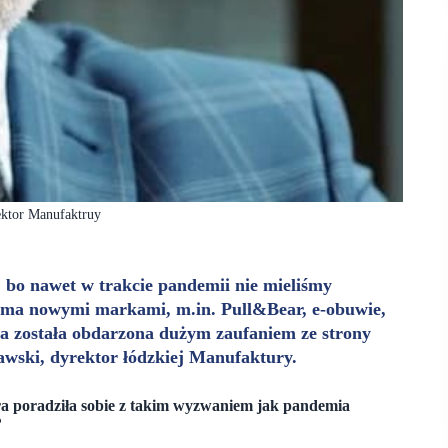
ktor Manufaktruy
 bo nawet w trakcie pandemii nie mieliśmy
oma nowymi markami, m.in. Pull&Bear, e-obuwie,
a została obdarzona dużym zaufaniem ze strony
wski, dyrektor łódzkiej Manufaktury.
ura poradziła sobie z takim wyzwaniem jak pandemia
?