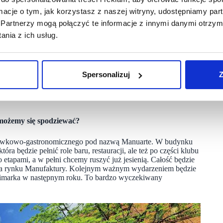
ormacje o tym, jak korzystasz z naszej witryny, udostępniamy p
Partnerzy mogą połączyć te informacje z innymi danymi otrzym
eriom sprzyja także trend na nowe koncepty. Coraz więcej
nia z ich usług.
funkcjonowania. W większości przypadków powiększają swoje
marki z branży RTV AGD. Natomiast w branży modowej raczej
sie powierzchnie lokali powiększyły marki 4F, Top Secret
Spersonalizuj
Z
także potrzebują zmian. Powiększamy, łączymy powierzchnie.
iczny na takie zwarcie szyków i nabranie siły. Inne dopiero
 możemy się spodziewać?
ozrywkowo-gastronomicznego pod nazwą Manuarte. W budynku
a będzie pełnić role baru, restauracji, ale też po części klubu
 etapami, a w pełni chcemy ruszyć już jesienią. Całość będzie
a rynku Manufaktury. Kolejnym ważnym wydarzeniem będzie
rimarka w następnym roku. To bardzo wyczekiwany