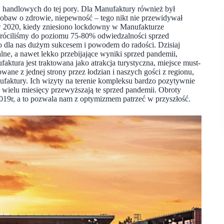
w handlowych do tej pory. Dla Manufaktury również był
i obaw o zdrowie, niepewność – tego nikt nie przewidywał
ż w 2020, kiedy zniesiono lockdowny w Manufakturze
róciliśmy do poziomu 75-80% odwiedzalności sprzed
ło dla nas dużym sukcesem i powodem do radości. Dzisiaj
ne, a nawet lekko przebijające wyniki sprzed pandemii,
aktura jest traktowana jako atrakcja turystyczna, miejsce must-
wane z jednej strony przez łodzian i naszych gości z regionu,
nufaktury. Ich wizyty na terenie kompleksu bardzo pozytywnie
d wielu miesięcy przewyższają te sprzed pandemii. Obroty
019r, a to pozwala nam z optymizmem patrzeć w przyszłość.