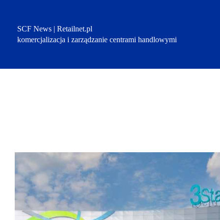
Przejdź
do
treści
SCF News | Retailnet.pl
komercjalizacja i zarządzanie centrami handlowymi