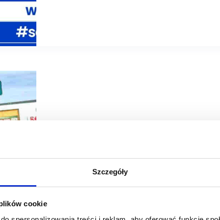
09/07/2026
CH Tulipan
Apsys
Szczegóły
CH Tulipan: więcej niż zakupy – zielona przestrzeń w se
 plików cookie
CH Tulipan w Łodzi rozwija model nowoczesnego obiektu 
komfortową, estetyczną i zieloną przestrzenią dla użytkow
do spersonalizowania treści i reklam, aby oferować funkcje sp