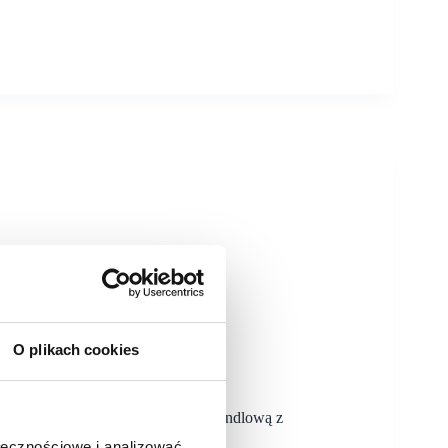
O plikach cookies
rcu Widzewa
wielofunkcyjnego, łącząc ofertę handlową z
ników.
ołecznościowe i analizować