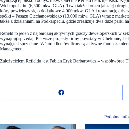
wynoszącej blisko 100 tys. mkw. Obecnie Refield realizuje Pasaż Kę
Wielkopolskim (6,500 mkw. GLA). Trwa także komercjalizacja drugi
który powiększy się o dodatkowe 4,000 mkw. GLA i restaurację drive-
spółki – Pasażu Ciechanowskiego (13,000 mkw. GLA) wraz z marke
także z działaniami na Podkarpaciu, gdzie zrealizuje dwa duże park
Refield to jeden z najbardziej aktywnych graczy deweloperskich w 
wynajmij-sprzedaj. Pierwsze projekty firmy powstały w Chełmnie, Li
wynajęte i sprzedane. Wśród klientów firmy są aktywne fundusze nier
Management.
Założycielem Refieldu jest Fabian Eryk Barbarowicz – współtwórca 
Podobne info