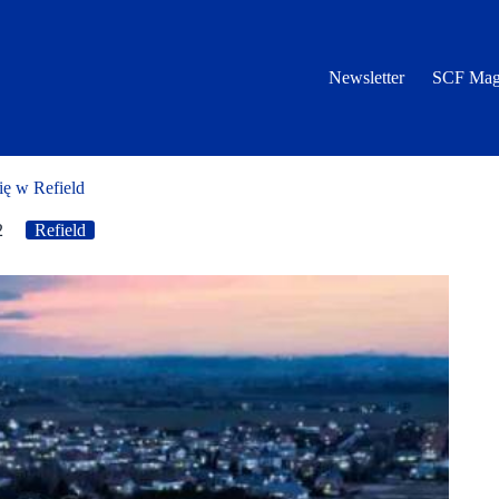
Newsletter
SCF Mag
ę w Refield
2
Refield