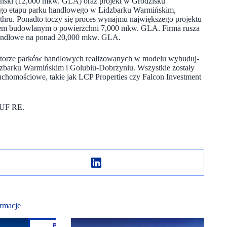
piński (12,000 mkw. GLA) oraz projekt w Grodzisku
ego etapu parku handlowego w Lidzbarku Warmińskim,
thru. Ponadto toczy się proces wynajmu największego projektu
tem budowlanym o powierzchni 7,000 mkw. GLA. Firma rusza
i handlowe na ponad 20,000 mkw. GLA.
sektorze parków handlowych realizowanych w modelu wybuduj-
dzbarku Warmińskim i Golubiu-Dobrzyniu. Wszystkie zostały
uchomościowe, takie jak LCP Properties czy Falcon Investment
TUF RE.
rmacje