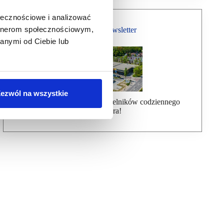
ołecznościowe i analizować
artnerom społecznościowym,
Bezpłatny Newsletter
anymi od Ciebie lub
ezwól na wszystkie
Dołącz do ponad 7000 czytelników codziennego
newslettera!