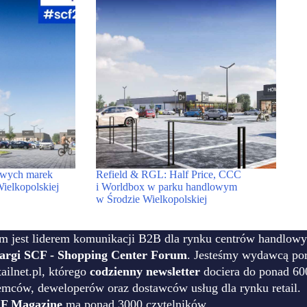
owych marek
Refield & RGL: Half Price, CCC
ielkopolskiej
i Worldbox w parku handlowym
w Środzie Wielkopolskiej
m jest liderem komunikacji B2B dla rynku centrów handlowy
targi SCF - Shopping Center Forum
. Jesteśmy wydawcą por
ilnet.pl, którego
codzienny newsletter
dociera do ponad 60
emców, deweloperów oraz dostawców usług dla rynku retail.
F Magazine
ma ponad 3000 czytelników.