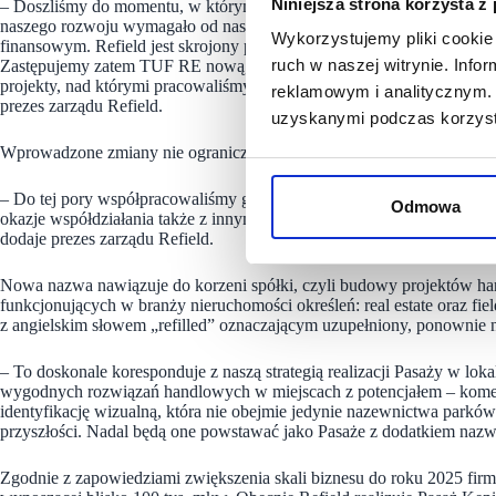
Niniejsza strona korzysta z
– Doszliśmy do momentu, w którym realizujemy równolegle kilkanaś
naszego rozwoju wymagało od nas budowy podmiotu o dużo większych 
Wykorzystujemy pliki cookie 
finansowym. Refield jest skrojony pod wymagania naszych klientów, wyd
ruch w naszej witrynie. Inf
Zastępujemy zatem TUF RE nową, dużo bardziej wydajną i zwinną stru
projekty, nad którymi pracowaliśmy pod starym szyldem – tłumaczy 
reklamowym i analitycznym. 
prezes zarządu Refield.
uzyskanymi podczas korzysta
Wprowadzone zmiany nie ograniczają się jedynie do rebrandingu spółki,
– Do tej pory współpracowaliśmy głównie z jednym inwestorem finans
Odmowa
okazje współdziałania także z innymi podmiotami, które się do nas zgł
dodaje prezes zarządu Refield.
Nowa nazwa nawiązuje do korzeni spółki, czyli budowy projektów ha
funkcjonujących w branży nieruchomości określeń: real estate oraz f
z angielskim słowem „refilled” oznaczającym uzupełniony, ponownie 
– To doskonale koresponduje z naszą strategią realizacji Pasaży w lokal
wygodnych rozwiązań handlowych w miejscach z potencjałem – komen
identyfikację wizualną, która nie obejmie jedynie nazewnictwa parkó
przyszłości. Nadal będą one powstawać jako Pasaże z dodatkiem nazwy
Zgodnie z zapowiedziami zwiększenia skali biznesu do roku 2025 fir