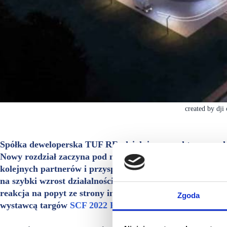
created by dji
Spółka deweloperska TUF RE, działająca w sektorze park
Nowy rozdział zaczyna pod nazwą Refield. Zmiana pozwoli
kolejnych partnerów i przyspieszyć działania dewelopersk
na szybki wzrost działalności spółki. Dzięki wprowadzo
reakcja na popyt ze strony inwestorów zainteresowanych
Zgoda
wystawcą targów
SCF 2022 Fall.