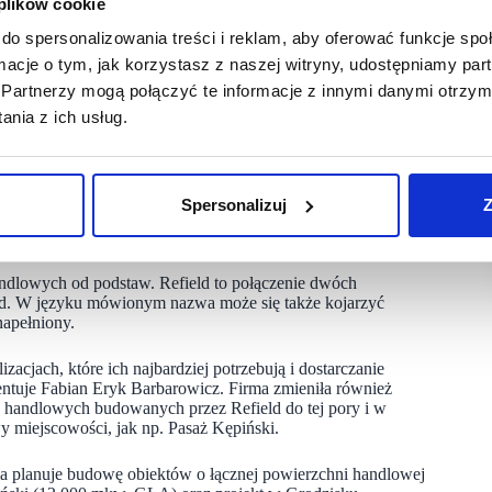
 plików cookie
cie projektów na różnych etapach zaawansowania. Tempo
niż dotychczas możliwościach operacyjnych i potencjale
do spersonalizowania treści i reklam, aby oferować funkcje sp
łużającą się listę projektów i tempo ich realizacji.
ormacje o tym, jak korzystasz z naszej witryny, udostępniamy p
kturą, zachowując jednocześnie track record i wszystkie
Fabian Eryk Barbarowicz, współzałożyciel TUF RE i obecny
Partnerzy mogą połączyć te informacje z innymi danymi otrzym
nia z ich usług.
 a ich zakres jest dość znaczny.
ującym, a teraz wychodzimy szerzej na rynek, by wykorzystać
Spersonalizuj
Z
aszają i są zainteresowane realizacją wspólnych projektów –
ndlowych od podstaw. Refield to połączenie dwóch
ield. W języku mówionym nazwa może się także kojarzyć
napełniony.
izacjach, które ich najbardziej potrzebują i dostarczanie
tuje Fabian Eryk Barbarowicz. Firma zmieniła również
w handlowych budowanych przez Refield do tej pory i w
 miejscowości, jak np. Pasaż Kępiński.
ma planuje budowę obiektów o łącznej powierzchni handlowej