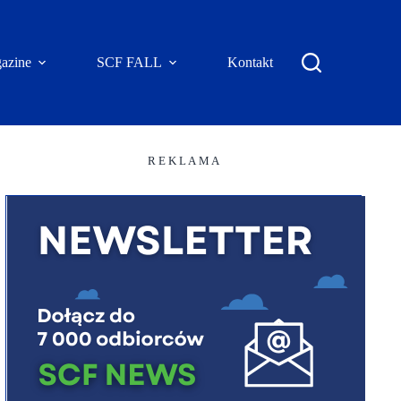
azine
SCF FALL
Kontakt
R E K L A M A