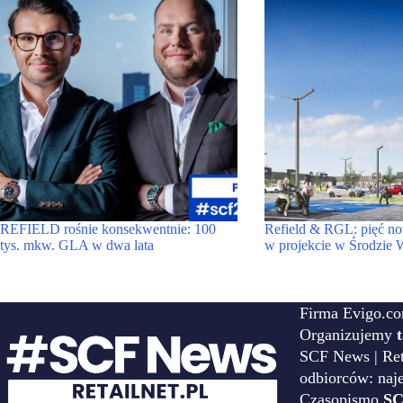
REFIELD rośnie konsekwentnie: 100
Refield & RGL: pięć n
tys. mkw. GLA w dwa lata
w projekcie w Środzie W
Firma Evigo.co
Organizujemy
SCF News | Reta
odbiorców: naj
Czasopismo
SC