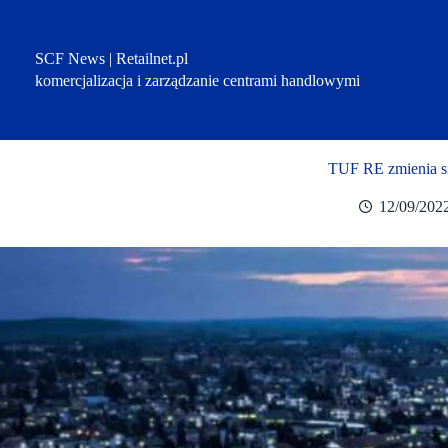
Przejdź
do
treści
SCF News | Retailnet.pl
komercjalizacja i zarządzanie centrami handlowymi
TUF RE zmienia si
12/09/202