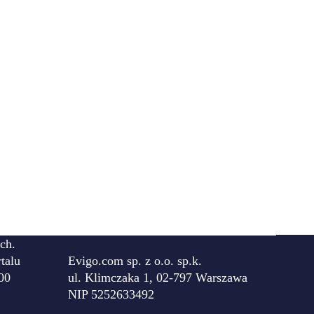
ch.
talu
Evigo.com sp. z o.o. sp.k.
00
ul. Klimczaka 1, 02-797 Warszawa
NIP 5252633492