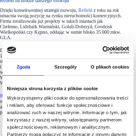
Refield na drodze dalszego rozwoju
Dzięki konsekwentnej strategii rozwoju,
Refield
z roku na rok
umacnia swoją pozycję na rynku nieruchomości komercyjnych.
Firma zrealizowała już projekty w takich miastach jak
Chełmno, Lidzbark Warmiński, Golub-Dobrzyń, Grodzisk
Wielkopolski czy Kępno, oddając w sumie blisko 35 000 mkw.
GLA.
Do końca 2026 deweloper chce przekroczyć magiczną barierę
100 000 mkw. GLA. W bieżącym roku Refield planuje
otworzyć trzy nowe parki handlowe w Zwoleniu, Ciechanowie
Zgoda
Szczegóły
O plikach cookies
i Bartoszycach. Kolejne inwestycje obejmują m.in. projekty
w Sanoku (Brama Bieszczad), Łańcucie, Lidzbarku
Warmińskim (drugi etap), Leżajsku, Goleniowie oraz Środzie
Wielkopolskiej.
Niniejsza strona korzysta z plików cookie
Refield
nie zwalnia tempa – firma konsekwentnie rozwija
Wykorzystujemy pliki cookie do spersonalizowania treści
swoją działalność, a Pasaż Bartoszycki to tylko jeden z wielu
i reklam, aby oferować funkcje społecznościowe i
ambitnych projektów, które mają na celu wzbogacenie
przestrzeni handlowych w Polsce.
analizować ruch w naszej witrynie. Informacje o tym, jak
korzystasz z naszej witryny, udostępniamy partnerom
społecznościowym, reklamowym i analitycznym.
Partnerzy mogą połączyć te informacje z innymi danymi