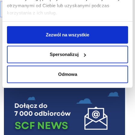
otrzymanymi od Ciebie lub uzyskanymi podczas
korzystania z ich usług.
Zezwól na wszystkie
R E K L A M A
Spersonalizuj
Odmowa