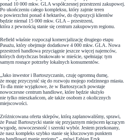
ponad 10 000 mkw. GLA współczesnej przestrzeni zakupowej.
Po ukończeniu całego kompleksu, który zajmie teren
o powierzchni ponad 4 hektarów, do dyspozycji klientów
będzie niemal 15 000 mkw. GLA – przestrzeni,
która z pewnością stanie się centrum zakupowym regionu.
Refield właśnie rozpoczął komercjalizację drugiego etapu
Pasażu, który obejmuje dodatkowe 4 000 mkw. GLA. Nowa
przestrzeń handlowa przyciągnie jeszcze więcej najemców,
których dotychczas brakowało w mieście, spełniając tym
samym rosnące potrzeby lokalnych konsumentów.
„Jako inwestor i Bartoszyczanin, czuję ogromną dumę,
że mogę przyczynić się do rozwoju mojego rodzinnego miasta.
To dla mnie wyjątkowe, że w Bartoszycach powstaje
nowoczesne centrum handlowe, które będzie służyło
nie tylko mieszkańcom, ale także osobom z okolicznych
miejscowości.
Zróżnicowana oferta sklepów, którą zaplanowaliśmy, sprawi,
że Pasaż Bartoszycki stanie się przyjaznym miejscem łączącym
wygodę, nowoczesność i szeroki wybór. Jestem przekonany,
że nasz kompleks szybko stanie się kluczowym punktem
na handlowej mapie regionu” – mówi Fabian Eryk