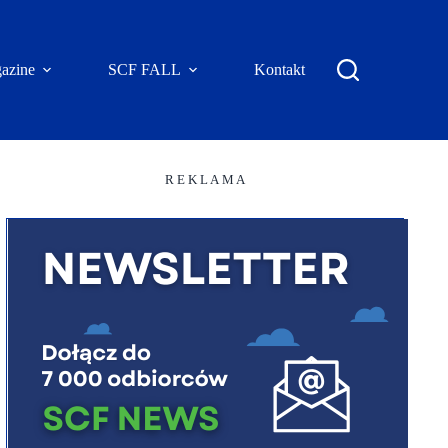
azine
SCF FALL
Kontakt
R E K L A M A