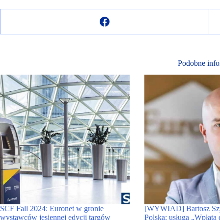
Podobne info
SCF Fall 2024: Euronet w gronie
[WYWIAD] Bartosz Szy
wystawców jesiennej edycji targów
Polska: usługa „Wpłata 