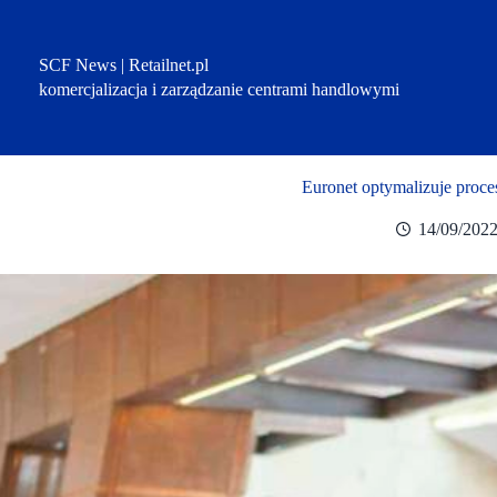
Przejdź
do
treści
SCF News | Retailnet.pl
komercjalizacja i zarządzanie centrami handlowymi
Euronet optymalizuje proce
14/09/202