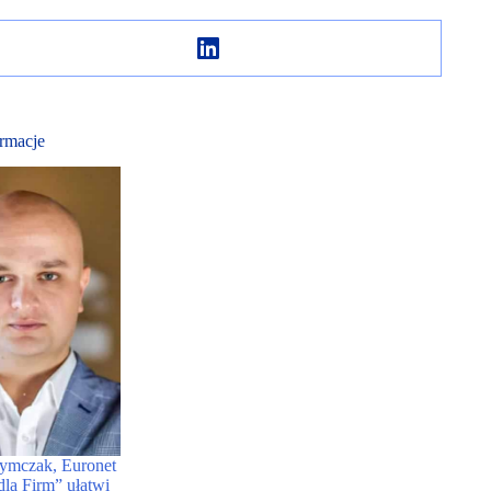
rmacje
mczak, Euronet
dla Firm” ułatwi