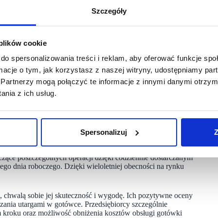
wpłato-bankomatów w najbardziej uczęszczanych miejscach
Szczegóły
 współpracującej z siecią otrzymuje spersonalizowaną kartę,
k odbiera wydruk z potwierdzeniem. Pieniądze po wpłacie
 następnego dnia roboczego. Ponadto każda firma
jącej, wartością wpłaty oraz informacją na temat lokalizacji,
 plików cookie
do spersonalizowania treści i reklam, aby oferować funkcje sp
ormacje o tym, jak korzystasz z naszej witryny, udostępniamy p
Partnerzy mogą połączyć te informacje z innymi danymi otrzym
przedsiębiorstw, które cechują się dużym rozproszeniem sieci
ż w przypadku mniejszych placówek, gdzie przeważa udział
nia z ich usług.
ty system ze stałą prowizją od wpłacanej kwoty oraz jasne
ać proces rozliczania gotówki i obniżyć wydatki, eliminując
Spersonalizuj
Z
płato-bankomatów Euronet gwarantują rzetelność i wygodę.
acane środki i zapewnia bezpieczeństwo pieniędzy na każdym
yczące poszczególnych operacji dzięki codziennie dostarczanym
go dnia roboczego. Dzięki wieloletniej obecności na rynku
m, chwalą sobie jej skuteczność i wygodę. Ich pozytywne oceny
zania utargami w gotówce. Przedsiębiorcy szczególnie
 kroku oraz możliwość obniżenia kosztów obsługi gotówki