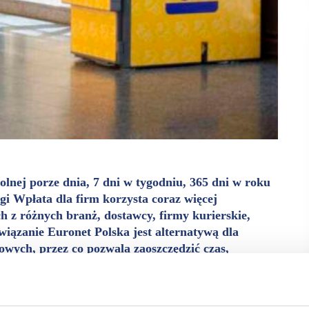
lnej porze dnia, 7 dni w tygodniu, 365 dni w roku
i Wpłata dla firm korzysta coraz więcej
 z różnych branż, dostawcy, firmy kurierskie,
zanie Euronet Polska jest alternatywą dla
wych, przez co pozwala zaoszczędzić czas,
ą politykę w zakresie zarządzania gotówką.
jmuje za nie pełną odpowiedzialność.