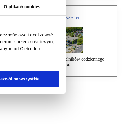
O plikach cookies
Bezpłatny Newsletter
ołecznościowe i analizować
artnerom społecznościowym,
anymi od Ciebie lub
Dołącz do ponad 7000 czytelników codziennego
newslettera!
ezwól na wszystkie