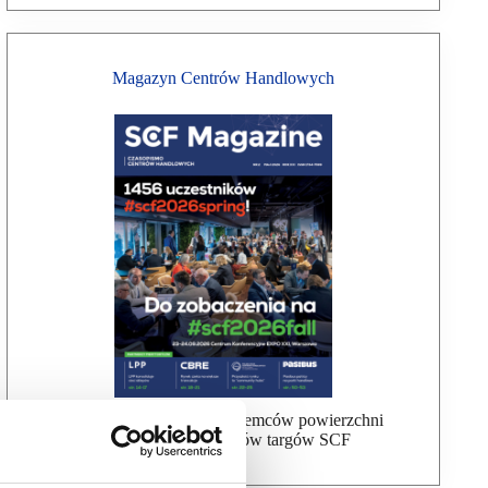
Magazyn Centrów Handlowych
Bezpłatna wysyłka dla najemców powierzchni
handlowej, uczestników targów SCF