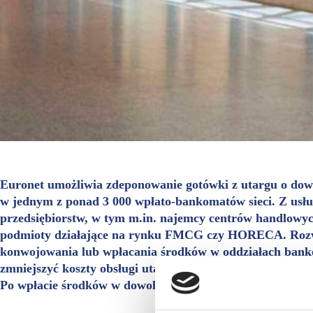
Euronet umożliwia zdeponowanie gotówki z utargu o dowo
w jednym z ponad 3 000 wpłato-bankomatów sieci. Z usług
przedsiębiorstw, w tym m.in. najemcy centrów handlowych
podmioty działające na rynku FMCG czy HORECA. Rozwią
konwojowania lub wpłacania środków w oddziałach banko
zmniejszyć koszty obsługi utargów i prowadzić bezpieczn
Po wpłacie środków w dowolnym urządzeniu Euronet prze