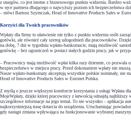
z utargów, co jest istotne z biznesowego punktu widzenia. Bardzo ważny
w ręce partnera dbającego o najwyższy poziom ich bezpieczeństwa dz
– mówi Bartosz Szymczak, Head of Innovative Products Sales w Euron
Korzyści dla Twoich pracowników
Wpłaty dla firmy to ułatwienie nie tylko z punktu widzenia osób zarz
gotówki, ale również cały szereg udogodnień dla pracowników. Dzię
na dobę, 7 dni w tygodniu wpłato-bankomacie, mają możliwość samod
gotówkę – bez ograniczeń w postaci stałych godzin pracy, jak w pr
– Pracownicy mają możliwość wpłat kilka razy dziennie, co pozwala u
bezpieczeństwo w miejscu pracy. Przed dokonaniem wpłaty nie muszą 
Nasze wpłato-bankomaty akceptują wszystkie polskie nominały, nie m
Head of Innovative Products Sales w Euronet Polska.
Z myślą o jeszcze większym komforcie korzystania z usługi Wpłata dla
MojeWpłaty, dzięki której pracownicy z łatwością odnajdą najbliższy 
szczegółowe informacje na jego temat. To nie wszystko – aplikacja a
najkorzystniejszą trasę dotarcia do urządzenia. Uruchamiając powiad
gdy nastąpi zmiana wpływająca na funkcjonowanie wybranej maszyny