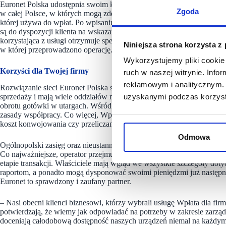
Euronet Polska udostępnia swoim klientom biznesowym ponad 3 000 
Zgoda
w całej Polsce, w których mogą zdeponować gotówkę. Pracownik firmy
której używa do wpłat. Po wpisaniu PINu i wpłacie gotówki pracowni
są do dyspozycji klienta na wskazanym koncie bankowym maksymalnie
korzystająca z usługi otrzymuje specjalny raport z danymi osoby wpłaca
Niniejsza strona korzysta z
w której przeprowadzono operację.
Wykorzystujemy pliki cookie 
Korzyści dla Twojej firmy
ruch w naszej witrynie. Inf
reklamowym i analitycznym. 
Rozwiązanie sieci Euronet Polska sprawdza się nie tylko w przypadku 
sprzedaży i mają wiele oddziałów na terenie całego kraju, ale równie
uzyskanymi podczas korzysta
obrotu gotówki w utargach. Wśród głównych zalet usługi jest przejrzys
zasady współpracy. Co więcej, Wpłaty dla firm pozwalają zoptymalizow
koszt konwojowania czy przeliczania banknotów.
Odmowa
Ogólnopolski zasięg oraz nieustannie rozwijana sieć bankomatów i w
Co najważniejsze, operator przejmuje pełną odpowiedzialność za wpł
etapie transakcji. Właściciele mają wgląd we wszystkie szczegóły dot
raportom, a ponadto mogą dysponować swoimi pieniędzmi już następne
Euronet to sprawdzony i zaufany partner.
–
Nasi obecni klienci biznesowi, którzy wybrali usługę Wpłata dla fir
potwierdzają, że wiemy jak odpowiadać na potrzeby w zakresie zarząd
doceniają całodobową dostępność naszych urządzeń niemal na każdym