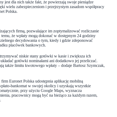
 jest dla nich także fakt, że powierzają swoje pieniądze
ięki wielu zabezpieczeniom i przejrzystym zasadom współpracy
et Polska.
ądzających firmą, pozwalające im zoptymalizować rozliczanie
ki temu, że wpłaty mogą dokonać w dostępnym 24 godziny
zielnego decydowania o tym, kiedy i gdzie zdeponować
zypadku placówek bankowych.
trzymywać niskie stany gotówki w kasie i zwiększa ich
układać gotówki nominałami ani dodatkowo jej przeliczać.
ają także limitu kwotowego wpłaty – dodaje
Bartosz Szymczak,
 firm Euronet Polska udostępnia aplikację mobilną
wpłato-bankomat w swojej okolicy i uzyskają wszystkie
utomatycznie, przy użyciu Google Maps, wyznacza
omienia, pracownicy mogą być na bieżąco za każdym razem,
.