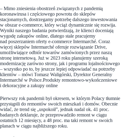
– Mimo zniesienia obostrzeń związanych z pandemią
koronawirusa i częściowego powrotu do sklepów
stacjonarnych, dostrzegamy potrzebę dalszego inwestowania
w obszar e-commerce, który wciąż dynamicznie się rozwija.
Wyniki naszego badania potwierdzają, że klienci doceniają
wygodę zakupów online, dlatego stale pracujemy
nad poszerzaniem oferty e-commerce Intermarché. Coraz
więcej sklepów Intermarché oferuje rozwiązanie Drive,
umożliwiające odbiór towarów zamówionych przez naszą
stronę internetową. Już w 2023 roku planujemy szeroką
modernizację zarówno strony, jak i programu lojalnościowego
– wszystko po to, by jeszcze lepiej odpowiadać na potrzeby
klientów – mówi Tomasz Waligórski, Dyrektor Generalny
Intermarché w Polsce.Produkty remontowo-wykończeniowe
i dekoracyjne a zakupy online
Pierwszy rok pandemii był okresem, w którym Polacy tłumnie
przystąpili do remontów swoich mieszkań i domów. Obecnie
widać, że trend się „uspokoił”, jednak nadal ok. 41 proc.
badanych deklaruje, że przeprowadziło remont w ciągu
ostatnich 12 miesięcy, a 48 proc. ma taki remont w swoich
planach w ciągu najbliższego roku.