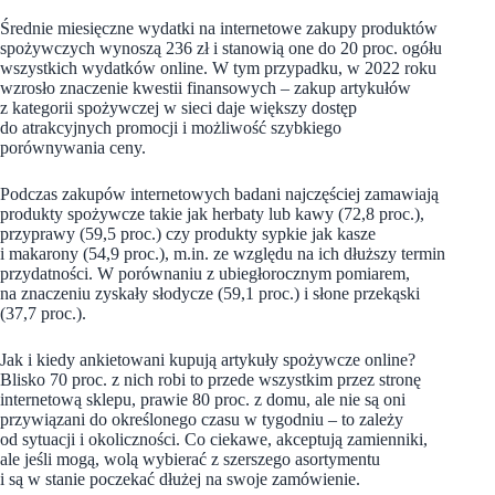
Średnie miesięczne wydatki na internetowe zakupy produktów
spożywczych wynoszą 236 zł i stanowią one do 20 proc. ogółu
wszystkich wydatków online. W tym przypadku, w 2022 roku
wzrosło znaczenie kwestii finansowych – zakup artykułów
z kategorii spożywczej w sieci daje większy dostęp
do atrakcyjnych promocji i możliwość szybkiego
porównywania ceny.
Podczas zakupów internetowych badani najczęściej zamawiają
produkty spożywcze takie jak herbaty lub kawy (72,8 proc.),
przyprawy (59,5 proc.) czy produkty sypkie jak kasze
i makarony (54,9 proc.), m.in. ze względu na ich dłuższy termin
przydatności. W porównaniu z ubiegłorocznym pomiarem,
na znaczeniu zyskały słodycze (59,1 proc.) i słone przekąski
(37,7 proc.).
Jak i kiedy ankietowani kupują artykuły spożywcze online?
Blisko 70 proc. z nich robi to przede wszystkim przez stronę
internetową sklepu, prawie 80 proc. z domu, ale nie są oni
przywiązani do określonego czasu w tygodniu – to zależy
od sytuacji i okoliczności. Co ciekawe, akceptują zamienniki,
ale jeśli mogą, wolą wybierać z szerszego asortymentu
i są w stanie poczekać dłużej na swoje zamówienie.