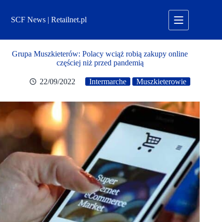
Przejdź
do
SCF News | Retailnet.pl
treści
Grupa Muszkieterów: Polacy wciąż robią zakupy online
częściej niż przed pandemią
22/09/2022
Intermarche
Muszkieterowie