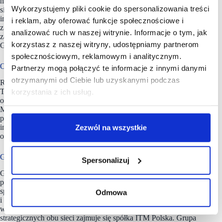
nie tylko za potrzebami klientów, ale również za zmieniającymi
Wykorzystujemy pliki cookie do spersonalizowania treści
się trendami rynkowymi. Co więcej, planujemy dalsze
inwestycje w kanale online, m.in. w naszą aplikację mobilną,
i reklam, aby oferować funkcje społecznościowe i
z poziomu której już za kilka miesięcy klienci będą mogli robić
analizować ruch w naszej witrynie. Informacje o tym, jak
zakupy – mówi dr Katarzyna Jańczak-Stefanide, Dyrektor
korzystasz z naszej witryny, udostępniamy partnerom
Generalna Bricomarché w Polsce.
społecznościowym, reklamowym i analitycznym.
O badaniu
Partnerzy mogą połączyć te informacje z innymi danymi
otrzymanymi od Ciebie lub uzyskanymi podczas
Raport z wynikami badania Jak kupuje polski konsument?
Trendy e-commerce w zakupach z kategorii spożywczej
korzystania z ich usług.
oraz „dom i ogród” został przygotowany na zlecenie Grupy
Muszkieterów przez Havas Media. Badanie zostało
przeprowadzone w lipcu 2022 roku na ogólnopolskim
internetowym panelu badawczym na reprezentatywnej próbie
Zezwól na wszystkie
osób powyżej 25 roku życia (CAWI, N=1049).
Grupa Muszkieterów w Polsce
Spersonalizuj
Grupa Muszkieterów jest zrzeszeniem blisko 500 niezależnych
polskich przedsiębiorców zarządzających supermarketami
spożywczymi Intermarché oraz supermarketami typu „dom
Odmowa
i ogród” Bricomarché. W 2021 r. obroty Grupy Muszkieterów
wyniosły blisko 8,9 mld złotych. Wyznaczaniem kierunków
strategicznych obu sieci zajmuje się spółka ITM Polska. Grupa