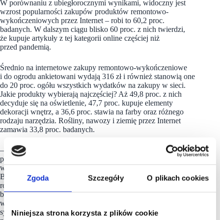
W porównaniu z ubiegłorocznymi wynikami, widoczny jest
wzrost popularności zakupów produktów remontowo-
wykończeniowych przez Internet – robi to 60,2 proc.
badanych. W dalszym ciągu blisko 60 proc. z nich twierdzi,
że kupuje artykuły z tej kategorii online częściej niż
przed pandemią.
Średnio na internetowe zakupy remontowo-wykończeniowe
i do ogrodu ankietowani wydają 316 zł i również stanowią one
do 20 proc. ogółu wszystkich wydatków na zakupy w sieci.
Jakie produkty wybierają najczęściej? Aż 49,8 proc. z nich
decyduje się na oświetlenie, 47,7 proc. kupuje elementy
dekoracji wnętrz, a 36,6 proc. stawia na farby oraz różnego
rodzaju narzędzia. Rośliny, nawozy i ziemię przez Internet
zamawia 33,8 proc. badanych.
– Odpowiedzi ankietowanych udzielone w naszym badaniu
potwierdzają, że mimo częściowego powrotu do normalności
w handlu, nie nastąpi odwrót od zakupów w sieci. Dlatego
Bricomarché stawia na kanał e-commerce. Naszym
Zgoda
Szczegóły
O plikach cookies
rozwiązaniem w tym zakresie są Bricomaty, czyli autorskie
boksy do odbioru zamówień internetowych, które
wprowadziliśmy już w 2019 roku. Od tamtej pory
systematycznie rozwijaliśmy naszą sieć Bricomatów, podążając
Niniejsza strona korzysta z plików cookie