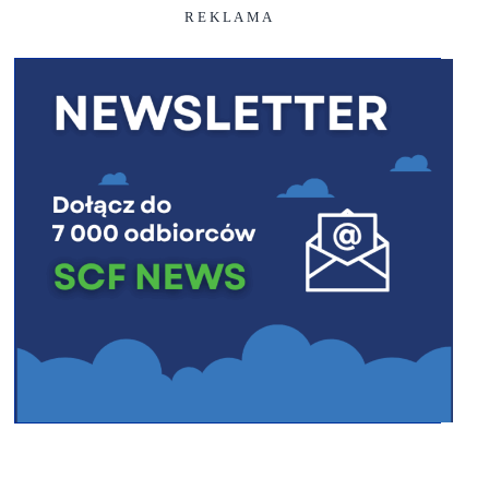
R E K L A M A