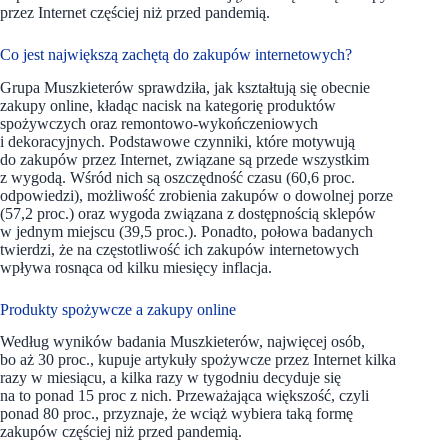
przez Internet częściej niż przed pandemią.
Co jest największą zachętą do zakupów internetowych?
Grupa Muszkieterów sprawdziła, jak kształtują się obecnie
zakupy online, kładąc nacisk na kategorię produktów
spożywczych oraz remontowo-wykończeniowych
i dekoracyjnych. Podstawowe czynniki, które motywują
do zakupów przez Internet, związane są przede wszystkim
z wygodą. Wśród nich są oszczędność czasu (60,6 proc.
odpowiedzi), możliwość zrobienia zakupów o dowolnej porze
(57,2 proc.) oraz wygoda związana z dostępnością sklepów
w jednym miejscu (39,5 proc.). Ponadto, połowa badanych
twierdzi, że na częstotliwość ich zakupów internetowych
wpływa rosnąca od kilku miesięcy inflacja.
Produkty spożywcze a zakupy online
Według wyników badania Muszkieterów, najwięcej osób,
bo aż 30 proc., kupuje artykuły spożywcze przez Internet kilka
razy w miesiącu, a kilka razy w tygodniu decyduje się
na to ponad 15 proc z nich. Przeważająca większość, czyli
ponad 80 proc., przyznaje, że wciąż wybiera taką formę
zakupów częściej niż przed pandemią.