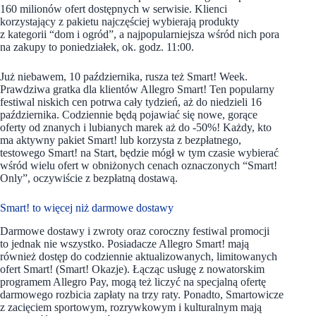
160 milionów ofert dostępnych w serwisie. Klienci
korzystający z pakietu najczęściej wybierają produkty
z kategorii “dom i ogród”, a najpopularniejsza wśród nich pora
na zakupy to poniedziałek, ok. godz. 11:00.
Już niebawem, 10 października, rusza też Smart! Week.
Prawdziwa gratka dla klientów Allegro Smart! Ten popularny
festiwal niskich cen potrwa cały tydzień, aż do niedzieli 16
października. Codziennie będą pojawiać się nowe, gorące
oferty od znanych i lubianych marek aż do -50%! Każdy, kto
ma aktywny pakiet Smart! lub korzysta z bezpłatnego,
testowego Smart! na Start, będzie mógł w tym czasie wybierać
wśród wielu ofert w obniżonych cenach oznaczonych “Smart!
Only”, oczywiście z bezpłatną dostawą.
Smart! to więcej niż darmowe dostawy
Darmowe dostawy i zwroty oraz coroczny festiwal promocji
to jednak nie wszystko. Posiadacze Allegro Smart! mają
również dostęp do codziennie aktualizowanych, limitowanych
ofert Smart! (Smart! Okazje). Łącząc usługę z nowatorskim
programem Allegro Pay, mogą też liczyć na specjalną ofertę
darmowego rozbicia zapłaty na trzy raty. Ponadto, Smartowicze
z zacięciem sportowym, rozrywkowym i kulturalnym mają