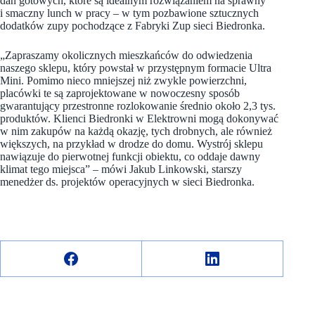
dań gotowych, które są idealnym rozwiązaniem na sprawny
i smaczny lunch w pracy – w tym pozbawione sztucznych
dodatków zupy pochodzące z Fabryki Zup sieci Biedronka.
„Zapraszamy okolicznych mieszkańców do odwiedzenia
naszego sklepu, który powstał w przystępnym formacie Ultra
Mini. Pomimo nieco mniejszej niż zwykle powierzchni,
placówki te są zaprojektowane w nowoczesny sposób
gwarantujący przestronne rozlokowanie średnio około 2,3 tys.
produktów. Klienci Biedronki w Elektrowni mogą dokonywać
w nim zakupów na każdą okazję, tych drobnych, ale również
większych, na przykład w drodze do domu. Wystrój sklepu
nawiązuje do pierwotnej funkcji obiektu, co oddaje dawny
klimat tego miejsca” – mówi Jakub Linkowski, starszy
menedżer ds. projektów operacyjnych w sieci Biedronka.