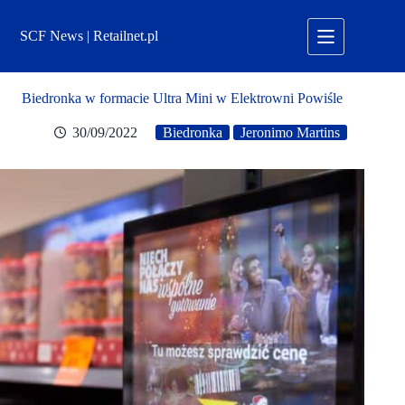
Przejdź
do
SCF News | Retailnet.pl
treści
Biedronka w formacie Ultra Mini w Elektrowni Powiśle
30/09/2022
Biedronka
Jeronimo Martins