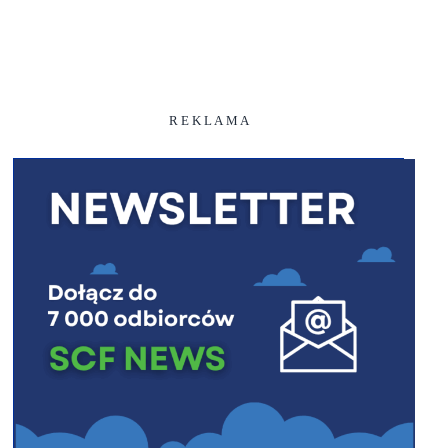
R E K L A M A