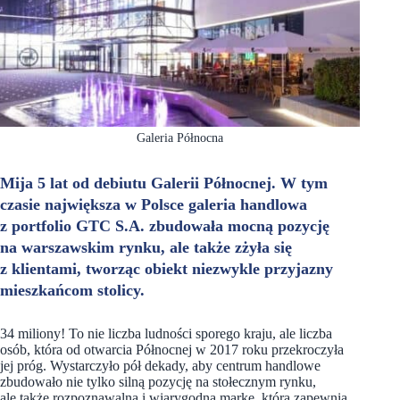
Galeria Północna
Mija 5 lat od debiutu Galerii Północnej. W tym
czasie największa w Polsce galeria handlowa
z portfolio GTC S.A. zbudowała mocną pozycję
na warszawskim rynku, ale także zżyła się
z klientami, tworząc obiekt niezwykle przyjazny
mieszkańcom stolicy.
34 miliony! To nie liczba ludności sporego kraju, ale liczba
osób, która od otwarcia Północnej w 2017 roku przekroczyła
jej próg. Wystarczyło pół dekady, aby centrum handlowe
zbudowało nie tylko silną pozycję na stołecznym rynku,
ale także rozpoznawalną i wiarygodną markę, która zapewnia