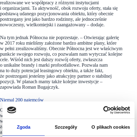
realizowane we współpracy z różnymi instytucjami
i organizacjami. Ta aktywność, obok rozwoju oferty, stała się
podstawą udanego pozycjonowania obiektu, który obecnie
postrzegany jest jako bardzo rodzinny, ale jednocześnie
nowoczesny, wielkomiejski i zaangażowany – dodaje.
Na tym jednak Północna nie poprzestaje. – Otwierając galerię
w 2017 roku mieliśmy założone bardzo ambitne plany, które
w pełni zrealizowaliśmy. Obecnie Północna jest we właściwym
punkcie swojego rozwoju, co pozwalam nam wytyczać kolejne
cele. Wśród nich jest dalszy rozwój oferty, zwłaszcza
o unikalne brandy i marki profootfallowe. Pozwala nam
na to duży potencjał leasingowy obiektu, a także fakt,
że postrzegani jesteśmy jako atrakcyjny partner o stabilnej
pozycji. W planach mamy także kolejne inwestycje –
zapowiada Roman Bugajczyk.
Niemal 200 najemców
Galeria Północna to nowoczesne rodzinne centrum handlowe
w północnej części Warszawy, pierwsze czwartej generacji
w tej części miasta. Mający 64,8 tys. m kw. obiekt stworzony
został z myślą o osobach uwielbiających zakupy, ale także
Zgoda
Szczegóły
O plikach cookies
aktywną formę spędzania czasu wolnego. Na ofertę galerii,