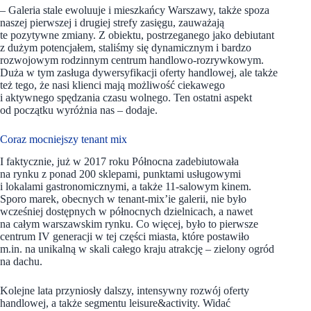
– Galeria stale ewoluuje i mieszkańcy Warszawy, także spoza
naszej pierwszej i drugiej strefy zasięgu, zauważają
te pozytywne zmiany. Z obiektu, postrzeganego jako debiutant
z dużym potencjałem, staliśmy się dynamicznym i bardzo
rozwojowym rodzinnym centrum handlowo-rozrywkowym.
Duża w tym zasługa dywersyfikacji oferty handlowej, ale także
też tego, że nasi klienci mają możliwość ciekawego
i aktywnego spędzania czasu wolnego. Ten ostatni aspekt
od początku wyróżnia nas – dodaje.
Coraz mocniejszy tenant mix
I faktycznie, już w 2017 roku Północna zadebiutowała
na rynku z ponad 200 sklepami, punktami usługowymi
i lokalami gastronomicznymi, a także 11-salowym kinem.
Sporo marek, obecnych w tenant-mix’ie galerii, nie było
wcześniej dostępnych w północnych dzielnicach, a nawet
na całym warszawskim rynku. Co więcej, było to pierwsze
centrum IV generacji w tej części miasta, które postawiło
m.in. na unikalną w skali całego kraju atrakcję – zielony ogród
na dachu.
Kolejne lata przyniosły dalszy, intensywny rozwój oferty
handlowej, a także segmentu leisure&activity. Widać