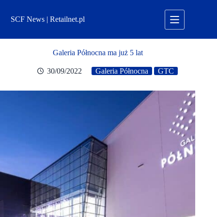
Przejdź
do
SCF News | Retailnet.pl
treści
Galeria Północna ma już 5 lat
30/09/2022
Galeria Północna
GTC