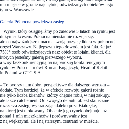
mu miejsce w gronie najchętniej odwiedzanych obiektów tego
typu w Warszawie.
Galeria Północna powiększa zasięg
– Wynik, który osiągnęliśmy po zaledwie 5 latach na rynku jest
dużym sukcesem. Północna nieustannie rozwija się,
ale co najważniejsze umacnia swoją pozycję lidera w północnej
części Warszawy. Najlepszym tego dowodem jest fakt, że już
75%* osób odwiedzających nasz obiekt to lojalni klienci, dla
których jesteśmy galerią pierwszego wyboru,
a więc bezkonkurencyjną na najbardziej konkurencyjnym
rynku w Polsce – mówi Roman Bugajczyk, Head of Retail
in Poland w GTC S.A.
– To tworzy nam dobrą perspektywę dla dalszego wzrostu –
dodaje. Tym bardziej, że w efekcie rozwoju galerii rośnie
nie tylko liczba klientów, którzy chętnie robią w niej zakupy,
ale także catchement. Od swojego debiutu obiekt skutecznie
rozszerza zasięg, wykraczając daleko poza Białołękę,
na której jest ulokowany. Obecnie jego rynek obejmuje już
ponad 1 mln mieszkańców i porównywalny jest
z największymi, ale i najstarszymi centrami w mieście.