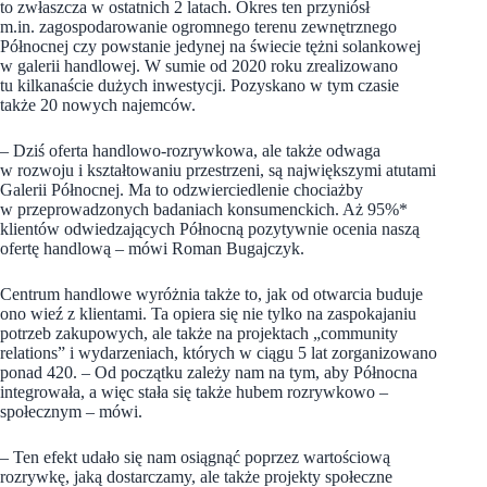
to zwłaszcza w ostatnich 2 latach. Okres ten przyniósł
m.in. zagospodarowanie ogromnego terenu zewnętrznego
Północnej czy powstanie jedynej na świecie tężni solankowej
w galerii handlowej. W sumie od 2020 roku zrealizowano
tu kilkanaście dużych inwestycji. Pozyskano w tym czasie
także 20 nowych najemców.
– Dziś oferta handlowo-rozrywkowa, ale także odwaga
w rozwoju i kształtowaniu przestrzeni, są największymi atutami
Galerii Północnej. Ma to odzwierciedlenie chociażby
w przeprowadzonych badaniach konsumenckich. Aż 95%*
klientów odwiedzających Północną pozytywnie ocenia naszą
ofertę handlową – mówi Roman Bugajczyk.
Centrum handlowe wyróżnia także to, jak od otwarcia buduje
ono wieź z klientami. Ta opiera się nie tylko na zaspokajaniu
potrzeb zakupowych, ale także na projektach „community
relations” i wydarzeniach, których w ciągu 5 lat zorganizowano
ponad 420. – Od początku zależy nam na tym, aby Północna
integrowała, a więc stała się także hubem rozrywkowo –
społecznym – mówi.
– Ten efekt udało się nam osiągnąć poprzez wartościową
rozrywkę, jaką dostarczamy, ale także projekty społeczne