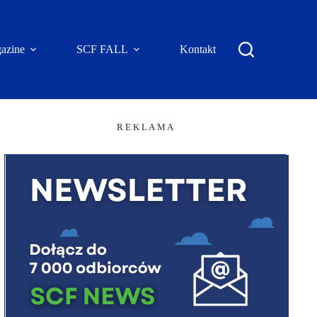
azine
SCF FALL
Kontakt
R E K L A M A