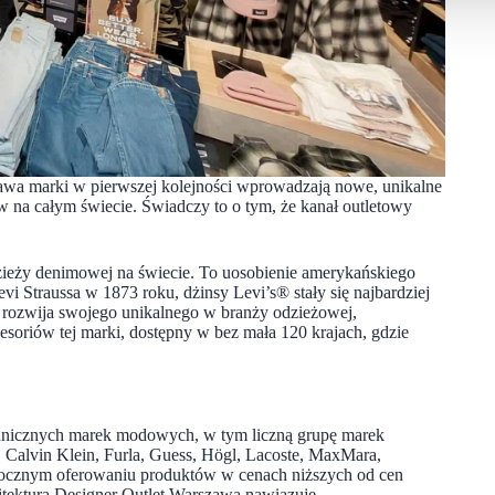
szawa marki w pierwszej kolejności wprowadzają nowe, unikalne
 na całym świecie. Świadczy to o tym, że kanał outletowy
zieży denimowej na świecie. To uosobienie amerykańskiego
i Straussa w 1873 roku, dżinsy Levi’s® stały się najbardziej
 rozwija swojego unikalnego w branży odzieżowej,
soriów tej marki, dostępny w bez mała 120 krajach, gdzie
granicznych marek modowych, w tym liczną grupę marek
Calvin Klein, Furla, Guess, Högl, Lacoste, MaxMara,
orocznym oferowaniu produktów w cenach niższych od cen
itektura Designer Outlet Warszawa nawiązuje