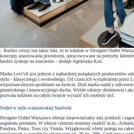
– Bardzo cieszy nas także fakt, że to właśnie w Designer Outlet War
koncepty aranżowania przestrzeni, opracowywane na potrzeby klientów
bardzo zyskuje na znaczeniu – dodaje Agnieszka Kuś.
Marka Levi’s® jest jednym z najbardziej pożądanych producentów od
stylu – klasycznego i swobodnego. Od czasu ich wynalezienia przez Lev
rozpoznawalnymi spodniami na świecie. Dziś marka nadal z sukcesem
pionierskiego i innowacyjnego ducha. Wybór odzieży denimowej i akce
pozwala ludziom na całym święcie wyrazić ich osobisty styl.
Outlet w stylu warszawskiej Starówki
Designer Outlet Warszawa oferuje niepowtarzalny mix polskich i za
segmentu premium. W ofercie centrum możemy znaleźć m.in.: Armani, 
Pandora, Pinko, Tous czy Vistula. Wyjątkowość oferty polega na cał
regularnych w przedziale rabatowym od -30 do -70%. Unikatowa arch