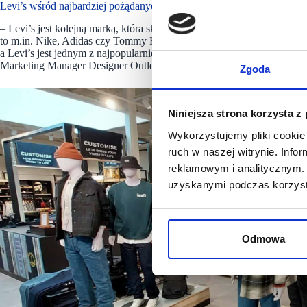
Levi’s wśród najbardziej pożądanych marek
– Levi’s jest kolejną marką, która skorzystała z możliwości powiększ
to m.in. Nike, Adidas czy Tommy Hilfiger. Bardzo nas cieszy kiedy na
a Levi’s jest jednym z najpopularniejszych salonów od dawna obecn
Marketing Manager Designer Outlet Warszawa, ROS Retail Outlet Sh
Zgoda
Niniejsza strona korzysta z
Wykorzystujemy pliki cookie 
ruch w naszej witrynie. Inf
reklamowym i analitycznym. 
uzyskanymi podczas korzysta
Odmowa