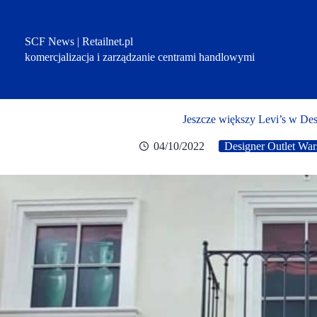
Przejdź
do
treści
SCF News | Retailnet.pl
komercjalizacja i zarządzanie centrami handlowymi
Jeszcze większy Levi’s w De
04/10/2022
Designer Outlet Wa