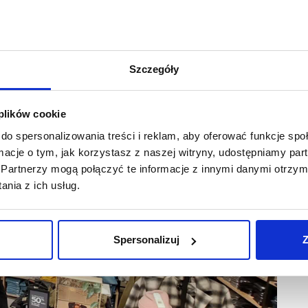
enia salonu w Designer Outlet Warszawa. Wcześniej zrobiły
si najemcy rozwijają sprzedaż właśnie w naszych obiektach,
y w podwarszawskim centrum – mówi Agnieszka Kuś, Senior
opping.
Szczegóły
 plików cookie
do spersonalizowania treści i reklam, aby oferować funkcje sp
ormacje o tym, jak korzystasz z naszej witryny, udostępniamy p
Partnerzy mogą połączyć te informacje z innymi danymi otrzym
nia z ich usług.
Spersonalizuj
Z