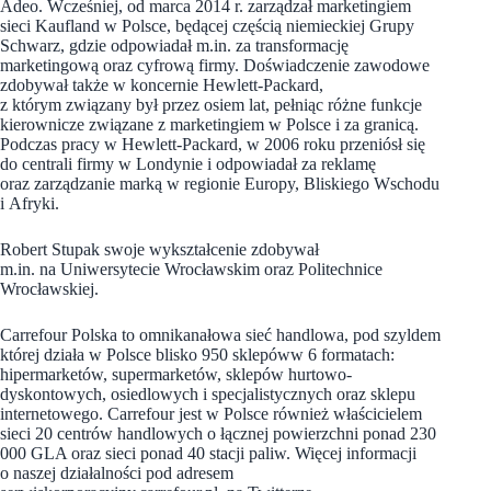
Adeo. Wcześniej, od marca 2014 r. zarządzał marketingiem
sieci Kaufland w Polsce, będącej częścią niemieckiej Grupy
Schwarz, gdzie odpowiadał m.in. za transformację
marketingową oraz cyfrową firmy. Doświadczenie zawodowe
zdobywał także w koncernie Hewlett-Packard,
z którym związany był przez osiem lat, pełniąc różne funkcje
kierownicze związane z marketingiem w Polsce i za granicą.
Podczas pracy w Hewlett-Packard, w 2006 roku przeniósł się
do centrali firmy w Londynie i odpowiadał za reklamę
oraz zarządzanie marką w regionie Europy, Bliskiego Wschodu
i Afryki.
Robert Stupak swoje wykształcenie zdobywał
m.in. na Uniwersytecie Wrocławskim oraz Politechnice
Wrocławskiej.
Carrefour Polska to omnikanałowa sieć handlowa, pod szyldem
której działa w Polsce blisko 950 sklepóww 6 formatach:
hipermarketów, supermarketów, sklepów hurtowo-
dyskontowych, osiedlowych i specjalistycznych oraz sklepu
internetowego. Carrefour jest w Polsce również właścicielem
sieci 20 centrów handlowych o łącznej powierzchni ponad 230
000 GLA oraz sieci ponad 40 stacji paliw. Więcej informacji
o naszej działalności pod adresem