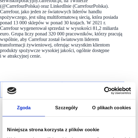
serwiskorporacyjny.carrefour.pl, na Twitterze
(@CarrefourPolska) oraz LinkedInie (CarrefourPolska).
Carrefour, jako jeden ze światowych liderów handlu
spożywczego, jest silną multiformatową siecią, która posiada
ponad 13 000 sklepów w ponad 30 krajach. W 2021 r.
Carrefour wygenerował sprzedaż w wysokości 81,2 miliarda
euro. Grupa liczy ponad 320 000 pracowników, którzy pracują
wspólnie, aby Carrefour został światowym liderem
transformacji żywieniowej, oferując wszystkim klientom
produkty spożywcze wysokiej jakości, ogólnie dostępne
i w atrakcyjnej cenie.
Zgoda
Szczegóły
O plikach cookies
Niniejsza strona korzysta z plików cookie
R E K L A M A