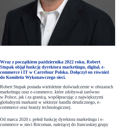
Wraz z początkiem października 2022 roku, Robert
Stupak objął funkcję dyrektora marketingu, digital, e-
commerce i IT w Carrefour Polska. Dołączył on również
do Komitetu Wykonawczego sieci.
Robert Stupak posiada wieloletnie doświadczenie w obszarach
marketingu oraz e-commerce, które zdobywał zarówno
w Polsce, jak i za granicą, współpracując z największymi
globalnymi markami w sektorze handlu detalicznego, e-
commerce oraz branży technologicznej.
Od marca 2020 r. pełnił funkcję dyrektora marketingu i e-
commerce w sieci Bricoman, należącej do francuskiej grupy