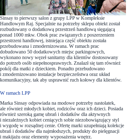
Sinsay to pierwszy salon z grupy LPP w Kompleksie
Handlowym Raj. Specjalnie na potrzeby sklepu obiekt został
rozbudowany o dodatkową przestrzeń handlową sięgającą
ponad 1000 mkw. Obok prac związanych z poszerzeniem
przestrzeni handlowej, istniejąca część obiektu została
przebudowana i zmodernizowana. W ramach prac
dobudowano 50 dodatkowych miejsc parkingowych,
wykonano nowy węzeł sanitarny dla klientów dostosowany
do potrzeb osób niepełnosprawnych. Znalazł się tam również
pokój dla matki z dzieckiem. Ponadto przebudowano
i zmodernizowano instalacje bezpieczeństwa oraz układ
komunikacyjny, tak aby usprawnić ruch kołowy dla klientów.
W ramach LPP
Marka Sinsay odpowiada na modowe potrzeby nastolatek,
ale również młodych kobiet, rodziców oraz ich dzieci. Posiada
również szeroką gamę ubrań i dodatków dla aktywnych
i niezależnych kobiet ceniących sobie niezobowiązujący styl
i wygodę w rozsądnej cenie. Ofertę marki uzupełniają kolekcje
ubrań i dodatków dla najmłodszych, produkty do pielęgnacji
i makijażu oraz elementy wyposażenia wnętrz.