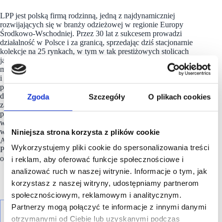
LPP jest polską firmą rodzinną, jedną z najdynamiczniej
rozwijających się w branży odzieżowej w regionie Europy
Środkowo-Wschodniej. Przez 30 lat z sukcesem prowadzi
działalność w Polsce i za granicą, sprzedając dziś stacjonarnie
kolekcje na 25 rynkach, w tym w tak prestiżowych stolicach
jak Londyn, Berlin, Tel Awiw czy Moskwa. LPP zarządza 5
markami modowymi: Reserved, Cropp, House, Mohito
i Sinsay. Posiada sieć ponad 1800 salonów sprzedaży o łącznej
powierzchni 1,4 mln mkw. Oferta online kolekcji marek
dostępna jest na 30 rynkach. W oparciu o globalną sieć
Zgoda
Szczegóły
O plikach cookies
zaopatrzenia, polski producent odzieży dystrybuuje rocznie
przeszło 259 mln sztuk odzieży na 3 kontynenty. LPP pełni też
ważną rolę tworząc miejsca pracy dla blisko 22 tys. osób
Niniejsza strona korzysta z plików cookie
w biurach i strukturach sprzedaży w Polsce, krajach Europy,
Azji i Afryki. Spółka jest notowana na warszawskiej Giełdzie
Wykorzystujemy pliki cookie do spersonalizowania treści
Papierów Wartościowych w ramach indeksu WIG20
oraz należy do prestiżowego indeksu MSCI Poland.
i reklam, aby oferować funkcje społecznościowe i
analizować ruch w naszej witrynie. Informacje o tym, jak
korzystasz z naszej witryny, udostępniamy partnerom
społecznościowym, reklamowym i analitycznym.
Partnerzy mogą połączyć te informacje z innymi danymi
otrzymanymi od Ciebie lub uzyskanymi podczas