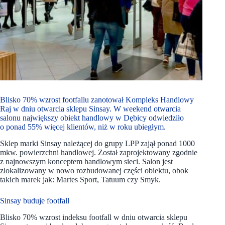
Blisko 70% wzrost footfallu zanotował Kompleks Handlowy
Raj w dniu otwarcia sklepu Sinsay. W weekend otwarcia
salonu największy obiekt handlowy w Dębicy odwiedziło
o ponad 55% więcej klientów, niż w roku ubiegłym.
Sklep marki Sinsay należącej do grupy LPP zajął ponad 1000
mkw. powierzchni handlowej. Został zaprojektowany zgodnie
z najnowszym konceptem handlowym sieci. Salon jest
zlokalizowany w nowo rozbudowanej części obiektu, obok
takich marek jak: Martes Sport, Tatuum czy Smyk.
Sinsay buduje footfall
Blisko 70% wzrost indeksu footfall w dniu otwarcia sklepu