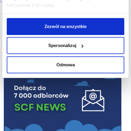
korzystania z ich usług.
Zezwól na wszystkie
R E K L A M A
Spersonalizuj
Odmowa