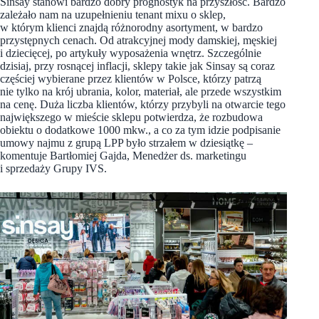
Sinsay stanowi bardzo dobry prognostyk na przyszłość. Bardzo
zależało nam na uzupełnieniu tenant mixu o sklep,
w którym klienci znajdą różnorodny asortyment, w bardzo
przystępnych cenach. Od atrakcyjnej mody damskiej, męskiej
i dziecięcej, po artykuły wyposażenia wnętrz. Szczególnie
dzisiaj, przy rosnącej inflacji, sklepy takie jak Sinsay są coraz
częściej wybierane przez klientów w Polsce, którzy patrzą
nie tylko na krój ubrania, kolor, materiał, ale przede wszystkim
na cenę. Duża liczba klientów, którzy przybyli na otwarcie tego
największego w mieście sklepu potwierdza, że rozbudowa
obiektu o dodatkowe 1000 mkw., a co za tym idzie podpisanie
umowy najmu z grupą LPP było strzałem w dziesiątkę –
komentuje Bartłomiej Gajda, Menedżer ds. marketingu
i sprzedaży Grupy IVS.