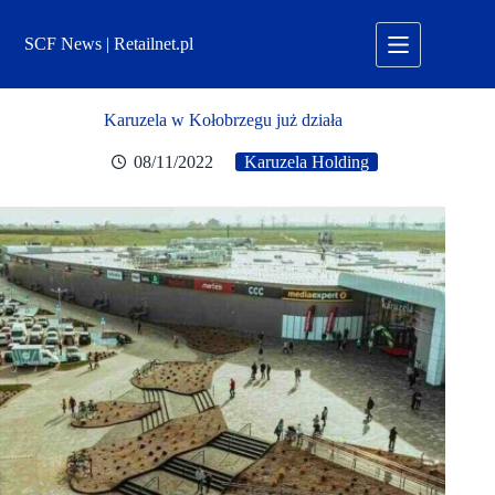
Przejdź
do
SCF News | Retailnet.pl
treści
Karuzela w Kołobrzegu już działa
08/11/2022
Karuzela Holding