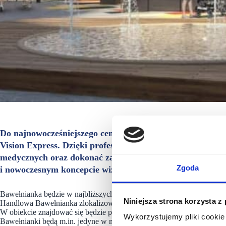
Do najnowocześniejszego centrum handlowo-rozrywkowego 
Vision Express. Dzięki profesjonalnej obsłudze klienci b
medycznych oraz dokonać zakupów okularów, soczewek 
Zgoda
i nowoczesnym koncepcie wizualnym zajmie w Galerii Ba
Bawełnianka będzie w najbliższych latach jednym z nielicznych now
Niniejsza strona korzysta z
Handlowa Bawełnianka zlokalizowana jest w sercu miasta, na teren
W obiekcie znajdować się będzie ponad 80 sklepów i punktów usługow
Wykorzystujemy pliki cookie 
Bawełnianki będą m.in. jedyne w mieście marki Reserved, Half Price