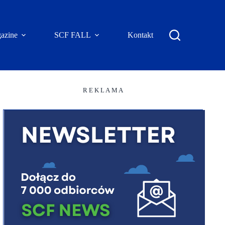
azine
SCF FALL
Kontakt
R E K L A M A