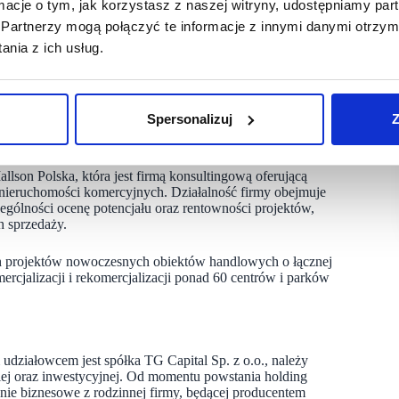
ormacje o tym, jak korzystasz z naszej witryny, udostępniamy p
tem Lidl – oddalonym o 100 metrów od galerii – zapewnią
e również unikalna strefa gastronomiczna w industrialnym stylu
Partnerzy mogą połączyć te informacje z innymi danymi otrzym
nia z ich usług.
szościowym udziałowcem jest spółka TG Capital Sp. z o.o.,
Spersonalizuj
Z
eloperskiej oraz inwestycyjnej. Wynajem prowadzi
llson Polska, która jest firmą konsultingową oferującą
 nieruchomości komercyjnych. Działalność firmy obejmuje
ólności ocenę potencjału oraz rentowności projektów,
h sprzedaży.
ch projektów nowoczesnych obiektów handlowych o łącznej
ercjalizacji i rekomercjalizacji ponad 60 centrów i parków
m udziałowcem jest spółka TG Capital Sp. z o.o., należy
ej oraz inwestycyjnej. Od momentu powstania holding
enie biznesowe z rodzinnej firmy, będącej producentem