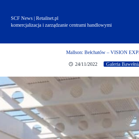
Przejdź
do
treści
SCF News | Retailnet.pl
komercjalizacja i zarządzanie centrami handlowymi
Mallson: Bełchatów – VISION EXP
24/11/2022
Galeria Bawełni