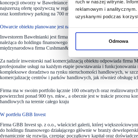
ruch w naszej witrynie. Inf
koncepcji otworzy w Bawełniance Biedronka. Wraz z sąsiednim marke
najszerszą ofertę spożywczą w regionie. Do dyspozycji klientów będzi
reklamowym i analitycznym. 
oraz komfortowy parking na 700 miejsc.
uzyskanymi podczas korzysta
Otwarcie obiektu planowane jest na wiosnę 2023r.
Inwestorem Bawełnianki jest firma GBB Invest sp. z o.o., której więk
Odmowa
należąca do holdingu finansowego działającego głównie w branży dew
międzynarodowa firma Cushman&Wakefield.
Za nadzór inwestorski nad komercjalizacją obiektu odpowiada firma Ma
profesjonalne usługi na każdym etapie powstawania i funkcjonowania
kompleksowe doradztwo na rynku nieruchomości handlowych, w szczeg
komercjalizację centrów i parków handlowych, jak również obsługę ic
Firma ma w swoim portfolio łącznie 100 otwartych oraz realizowany
powierzchni ponad 900 tys. mkw., a obecnie jest w trakcie procesu kom
handlowych na terenie całego kraju
W portfelu GBB Invest
Firma GBB Invest sp. z o.o., właściciel galerii, której większościowy
do holdingu finansowego działającego głównie w branży deweloperski
dynamicznie się rozwija, czerpiąc początkowy kapitał oraz doświadcz