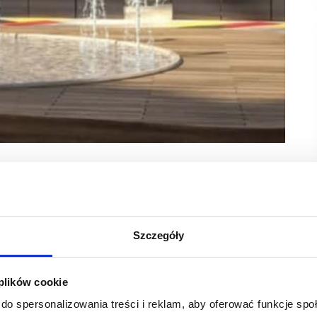
w regionie dołącza lider branży optycznej –
ędą mogli w jednym miejscu skorzystać z usług
i akcesoriów. Rozpoznawalna marka w odświeżonym
Szczegóły
wełnianka powierzchnię 75 mkw.
ych centrów handlowych powstających w Polsce. Galeria
 plików cookie
ie dawnych Bełchatowskich Zakładów Przemysłu Bawełnianego.
ych, strefa rozrywki z kinem i klubem fitness. Najemcami
do spersonalizowania treści i reklam, aby oferować funkcje sp
, Mohito, Cropp, House, eobuwie. Swój market w najnowszej