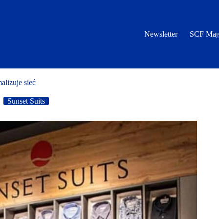
Newsletter
SCF Mag
alizuje sieć
Sunset Suits