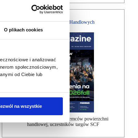
Magazyn Centrów Handlowych
O plikach cookies
ołecznościowe i analizować
artnerom społecznościowym,
anymi od Ciebie lub
ezwól na wszystkie
Bezpłatna wysyłka dla najemców powierzchni
handlowej, uczestników targów SCF