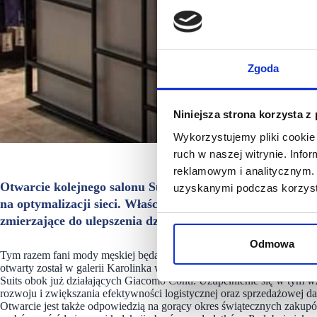
Zgoda
Niniejsza strona korzysta z
Wykorzystujemy pliki cookie 
ruch w naszej witrynie. Inf
reklamowym i analitycznym. 
Otwarcie kolejnego salonu Sunset Suits to efekt realizacj
uzyskanymi podczas korzysta
na optymalizacji sieci. Właściciele Giacomo Conti oraz S
zmierzające do ulepszenia działalności obu brandów.
Odmowa
Tym razem fani mody męskiej będą mogli odwiedzić i przymierzyć ulubi
otwarty został w galerii Karolinka w Opolu. Jest to również realizacj
Suits obok już działających Giacomo Conti. Uzupełnienie się w tym w
rozwoju i zwiększania efektywności logistycznej oraz sprzedażowej dan
Otwarcie jest także odpowiedzią na gorący okres świątecznych zakup