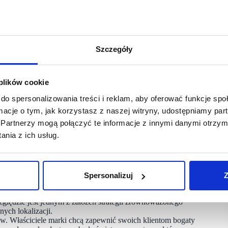
Szczegóły
 plików cookie
do spersonalizowania treści i reklam, aby oferować funkcje sp
ormacje o tym, jak korzystasz z naszej witryny, udostępniamy p
Partnerzy mogą połączyć te informacje z innymi danymi otrzym
i kolejnego kroku w ramach strategii opartej
nia z ich usług.
unset Suits w dalszym ciągu podejmują działania
Spersonalizuj
Z
one stylizacje w salonie Sunset Suits, który od niedawna
a założenia, którego podstawą jest powstawanie salonów Sunset
zględzie jest jednym z założeń strategii zrównoważonego
ych lokalizacji.
ów. Właściciele marki chcą zapewnić swoich klientom bogaty