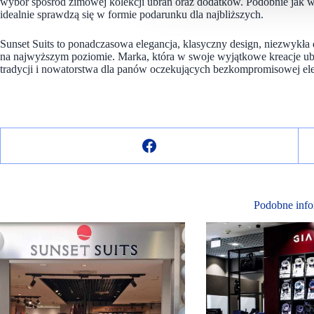
wybór spośród zimowej kolekcji ubrań oraz dodatków. Podobnie jak w
idealnie sprawdzą się w formie podarunku dla najbliższych.
Sunset Suits to ponadczasowa elegancja, klasyczny design, niezwykła 
na najwyższym poziomie. Marka, która w swoje wyjątkowe kreacje ubra
tradycji i nowatorstwa dla panów oczekujących bezkompromisowej eleg
Podobne info