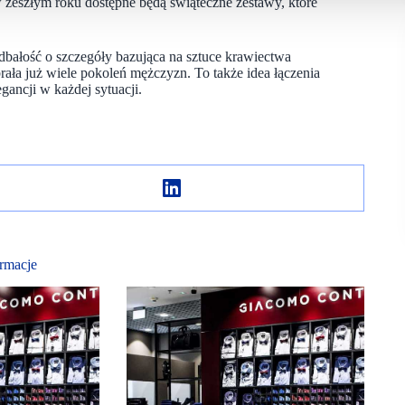
 zeszłym roku dostępne będą świąteczne zestawy, które
dbałość o szczegóły bazująca na sztuce krawiectwa
ła już wiele pokoleń mężczyzn. To także idea łączenia
ancji w każdej sytuacji.
rmacje