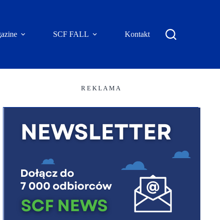
azine
SCF FALL
Kontakt
R E K L A M A