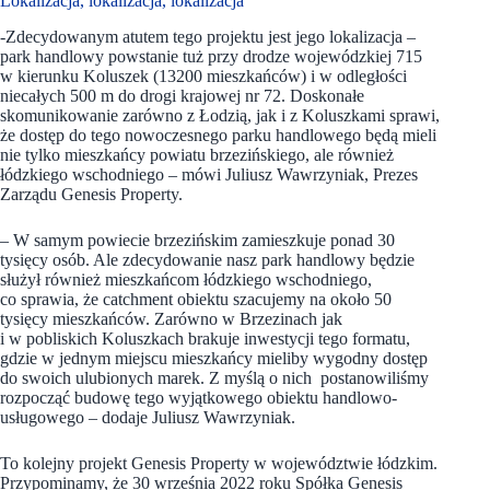
Lokalizacja, lokalizacja, lokalizacja
-Zdecydowanym atutem tego projektu jest jego lokalizacja –
park handlowy powstanie tuż przy drodze wojewódzkiej 715
w kierunku Koluszek (13200 mieszkańców) i w odległości
niecałych 500 m do drogi krajowej nr 72. Doskonałe
skomunikowanie zarówno z Łodzią, jak i z Koluszkami sprawi,
że dostęp do tego nowoczesnego parku handlowego będą mieli
nie tylko mieszkańcy powiatu brzezińskiego, ale również
łódzkiego wschodniego – mówi Juliusz Wawrzyniak, Prezes
Zarządu Genesis Property.
– W samym powiecie brzezińskim zamieszkuje ponad 30
tysięcy osób. Ale zdecydowanie nasz park handlowy będzie
służył również mieszkańcom łódzkiego wschodniego,
co sprawia, że catchment obiektu szacujemy na około 50
tysięcy mieszkańców. Zarówno w Brzezinach jak
i w pobliskich Koluszkach brakuje inwestycji tego formatu,
gdzie w jednym miejscu mieszkańcy mieliby wygodny dostęp
do swoich ulubionych marek. Z myślą o nich postanowiliśmy
rozpocząć budowę tego wyjątkowego obiektu handlowo-
usługowego – dodaje Juliusz Wawrzyniak.
To kolejny projekt Genesis Property w województwie łódzkim.
Przypominamy, że 30 września 2022 roku Spółka Genesis