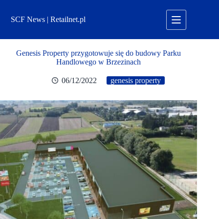
Przejdź
do
SCF News | Retailnet.pl
treści
Genesis Property przygotowuje się do budowy Parku
Handlowego w Brzezinach
06/12/2022
genesis property