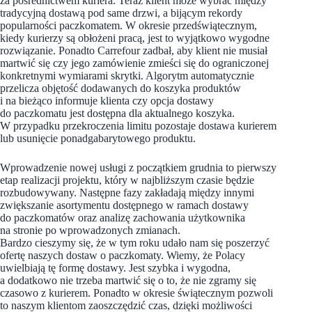
za pośrednictwem kuriera. Teraz klient może wybrać między
tradycyjną dostawą pod same drzwi, a bijącym rekordy
popularności paczkomatem. W okresie przedświątecznym,
kiedy kurierzy są obłożeni pracą, jest to wyjątkowo wygodne
rozwiązanie. Ponadto Carrefour zadbał, aby klient nie musiał
martwić się czy jego zamówienie zmieści się do ograniczonej
konkretnymi wymiarami skrytki. Algorytm automatycznie
przelicza objętość dodawanych do koszyka produktów
i na bieżąco informuje klienta czy opcja dostawy
do paczkomatu jest dostępna dla aktualnego koszyka.
W przypadku przekroczenia limitu pozostaje dostawa kurierem
lub usunięcie ponadgabarytowego produktu.
Wprowadzenie nowej usługi z początkiem grudnia to pierwszy
etap realizacji projektu, który w najbliższym czasie będzie
rozbudowywany. Następne fazy zakładają między innymi
zwiększanie asortymentu dostępnego w ramach dostawy
do paczkomatów oraz analizę zachowania użytkownika
na stronie po wprowadzonych zmianach.
Bardzo cieszymy się, że w tym roku udało nam się poszerzyć
ofertę naszych dostaw o paczkomaty. Wiemy, że Polacy
uwielbiają tę formę dostawy. Jest szybka i wygodna,
a dodatkowo nie trzeba martwić się o to, że nie zgramy się
czasowo z kurierem. Ponadto w okresie świątecznym pozwoli
to naszym klientom zaoszczędzić czas, dzięki możliwości