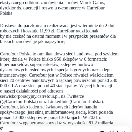
elastycznego odbioru zamówienia – mówi Marek Garus,
dyrektor ds. operacji i rozwoju e-commerce w Carrefour
Polska.
Dostawa do paczkomatu realizowana jest w terminie do 2 dni
roboczych i kosztuje 11,99 zł. Carrefour radzi jednak,
by nie czekać na ostatni moment i w przypadku prezentów dla
bliskich zamówić je jak najszybciej.
Carrefour Polska to omnikanałowa sieć handlowa, pod szyldem
której działa w Polsce blisko 950 sklepów w 6 formatach:
hipermarketów, supermarketów, sklepów hurtowo-
dyskontowych, osiedlowych i specjalistycznych oraz sklepu
internetowego. Carrefour jest w Polsce również właścicielem
sieci 20 centrów handlowych o łącznej powierzchni ponad 230
000 GLA oraz sieci ponad 40 stacji paliw. Więcej informacji
o naszej działalności pod adresem
serwiskorporacyjny.carrefour.pl, na Twitterze
(@CarrefourPolska) oraz LinkedInie (CarrefourPolska).
Carrefour, jako jeden ze światowych liderów handlu
spożywczego, jest silną multiformatową siecią, która posiada
ponad 13 000 sklepów w ponad 30 krajach. W 2021 r.
Carrefour wygenerował sprzedaż w wysokości 81,2 miliarda
euro. Grupa liczy ponad 320 000 pracowników, którzy pracują