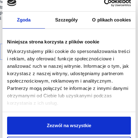
wspólnie, aby Carrefour został światowym liderem
transformacji żywieniowej, oferując wszystkim klientom
produkty spożywcze wysokiej jakości, ogólnie dostępne
i w atrakcyjnej cenie.
Zgoda
Szczegóły
O plikach cookies
Niniejsza strona korzysta z plików cookie
Wykorzystujemy pliki cookie do spersonalizowania treści
i reklam, aby oferować funkcje społecznościowe i
analizować ruch w naszej witrynie. Informacje o tym, jak
korzystasz z naszej witryny, udostępniamy partnerom
społecznościowym, reklamowym i analitycznym.
Partnerzy mogą połączyć te informacje z innymi danymi
otrzymanymi od Ciebie lub uzyskanymi podczas
R E K L A M A
korzystania z ich usług.
Zezwól na wszystkie