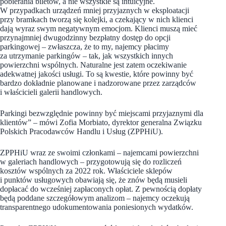
pobierania biletów, a nie wszystkie są intuicyjne.
W przypadkach urządzeń mniej przyjaznych w eksploatacji
przy bramkach tworzą się kolejki, a czekający w nich klienci
dają wyraz swym negatywnym emocjom. Klienci muszą mieć
przynajmniej dwugodzinny bezpłatny dostęp do opcji
parkingowej – zwłaszcza, że to my, najemcy płacimy
za utrzymanie parkingów – tak, jak wszystkich innych
powierzchni wspólnych. Naturalne jest zatem oczekiwanie
adekwatnej jakości usługi. To są kwestie, które powinny być
bardzo dokładnie planowane i nadzorowane przez zarządców
i właścicieli galerii handlowych.
Parkingi bezwzględnie powinny być miejscami przyjaznymi dla
klientów” – mówi Zofia Morbiato, dyrektor generalna Związku
Polskich Pracodawców Handlu i Usług (ZPPHiU).
ZPPHiU wraz ze swoimi członkami – najemcami powierzchni
w galeriach handlowych – przygotowują się do rozliczeń
kosztów wspólnych za 2022 rok. Właściciele sklepów
i punktów usługowych obawiają się, że znów będą musieli
dopłacać do wcześniej zapłaconych opłat. Z pewnością dopłaty
będą poddane szczegółowym analizom – najemcy oczekują
transparentnego udokumentowania poniesionych wydatków.