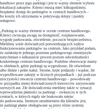
handlowe przez jego parkingi i jest to ważny element wyboru
lokalizacji zakupów. Klienci muszą mieć kilkugodzinny,
bezpłatny dostęp do parkingów w centrach handlowych –
bo koszty ich utrzymania w pokrywają sklepy i punkty
usługowe.
„Parking to ważny element w ocenie centrum handlowego.
Klienci zwracają uwagę na dostępność, rozplanowanie,
wygodę parkowania, oświetlenie, poczucie bezpieczeństwa.
Mieliśmy wiele doświadczeń potwierdzających wpływ
funkcjonowania parkingów na centrum. Jako przykład podam,
że zamknięcie jednego poziomu parkingowego zmniejszyło
natychmiast o kilkanaście procent poziom odwiedzalności
konkretnego centrum handlowego. Podobne obserwacje mamy
w obiektach, gdzie parkingi są wygrodzone, źle oświetlone
albo śliskie i pełne kałuż. Strome, kręte podjazdy i wąskie, źle
wyprofilowane zakręty w licznych przypadkach – już podczas
uroczystości otwarcia centrum handlowego – powodowały
w przypadku mniej doświadczonych kierowców zarysowanie
szerszych aut. Złe doświadczenia mieliśmy także w sytuacji
wprowadzenia płatności za parkingi – zwłaszcza w tych
centrach, w których nigdy nie brakowało miejsc
do parkowania. Istotnym utrudnieniem dla klientów jest,
że parkingi płatne obsługiwane są przez różne systemy