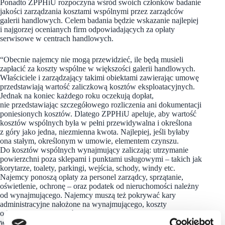
Ponadto ZPPHiU rozpoczyna wśród swoich członków badanie
jakości zarządzania kosztami wspólnymi przez zarządców
galerii handlowych. Celem badania będzie wskazanie najlepiej
i najgorzej ocenianych firm odpowiadających za opłaty
serwisowe w centrach handlowych.
“Obecnie najemcy nie mogą przewidzieć, ile będą musieli
zapłacić za koszty wspólne w większości galerii handlowych.
Właściciele i zarządzający takimi obiektami zawierając umowę
przedstawiają wartość zaliczkową kosztów eksploatacyjnych.
Jednak na koniec każdego roku oczekują dopłat,
nie przedstawiając szczegółowego rozliczenia ani dokumentacji
poniesionych kosztów. Dlatego ZPPHiU apeluje, aby wartość
kosztów wspólnych była w pełni przewidywalna i określona
z góry jako jedna, niezmienna kwota. Najlepiej, jeśli byłaby
ona stałym, określonym w umowie, elementem czynszu.
Do kosztów wspólnych wynajmujący zaliczają: utrzymanie
powierzchni poza sklepami i punktami usługowymi – takich jak
korytarze, toalety, parkingi, wejścia, schody, windy etc.
Najemcy ponoszą opłaty za personel zarządcy, sprzątanie,
oświetlenie, ochronę – oraz podatek od nieruchomości należny
od wynajmującego. Najemcy muszą też pokrywać kary
administracyjne nałożone na wynajmującego, koszty
odzyskiwania należności, ubezpieczenia, itp.” – czytamy
w komunikacie ZPPHiU