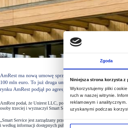
Zgoda
AmRest ma nową umowę sprzedaży biznesu KFC w Rosji i ocz
Niniejsza strona korzysta z
100 mln euro. To już druga umowa dotycząca sprzedaży rosyj
Wykorzystujemy pliki cookie 
rynku AmRest podjął po agresji Rosji na Ukrainę.
ruch w naszej witrynie. Inf
reklamowym i analitycznym. 
AmRest podał, że Unirest LLC, podmiot powiązany z Yum! Brands Inc,
osoby trzeciej i wyznaczył Smart Service Nord Ltd jako nabywcę tego
uzyskanymi podczas korzysta
„Smart Service jest zarządzany przez dwóch rosyjskich franczyzobi
i według informacji dostępnych publicznie jest podmiotem, z którym