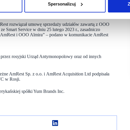
ku” – napisano w komunikacie AmRest.
Spersonalizuj
Z
mRest rozwiązał umowę sprzedaży udziałów zawartą z OOO
e Smart Service w dniu 25 lutego 2023 r., zasadniczo
zy AmRest i OOO Almira” – podano w komunikacie AmRest
a przez rosyjski Urząd Antymonopolowy oraz od innych
eżne AmRest Sp. z o.o. i AmRest Acquisition Ltd podpisała
C w Rosji.
erykańskiej spółki Yum Brands Inc.