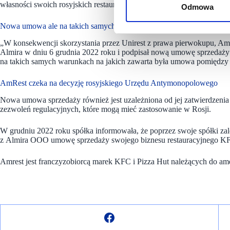
własności swoich rosyjskich restauracji KFC w październiku 2022 ro
Odmowa
Nowa umowa ale na takich samych warunkach
„W konsekwencji skorzystania przez Unirest z prawa pierwokupu, A
Almira w dniu 6 grudnia 2022 roku i podpisał nową umowę sprzedaży z
na takich samych warunkach na jakich zawarta była umowa pomięd
AmRest czeka na decyzję rosyjskiego Urzędu Antymonopolowego
Nowa umowa sprzedaży również jest uzależniona od jej zatwierdzeni
zezwoleń regulacyjnych, które mogą mieć zastosowanie w Rosji.
W grudniu 2022 roku spółka informowała, że poprzez swoje spółki zal
z Almira OOO umowę sprzedaży swojego biznesu restauracyjnego KF
Amrest jest franczyzobiorcą marek KFC i Pizza Hut należących do am