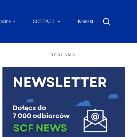
azine
SCF FALL
Kontakt
R E K L A M A