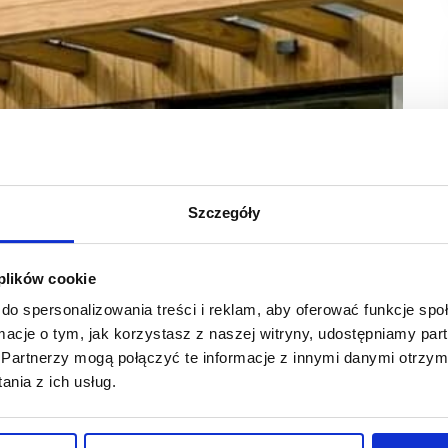
Szczegóły
ekuje, że w rezultacie transakcji otrzyma minimum
 plików cookie
skiej części KFC. Decyzję o wyjściu z rosyjskiego
do spersonalizowania treści i reklam, aby oferować funkcje sp
ormacje o tym, jak korzystasz z naszej witryny, udostępniamy p
Partnerzy mogą połączyć te informacje z innymi danymi otrzym
 skorzystał z prawa pierwokupu na jego rzecz lub na rzecz
 biznesu.
nia z ich usług.
orców marki KFC: Konstantina Kotov oraz Andrey’a Oskolkov
 Yum! Brands zawarł umowę sprzedaży w celu przeniesienia