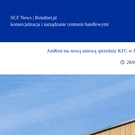
Przejdź
do
treści
SCF News | Retailnet.pl
komercjalizacja i zarządzanie centrami handlowymi
AmRest ma nową umową sprzedaży KFC w Ros
28/