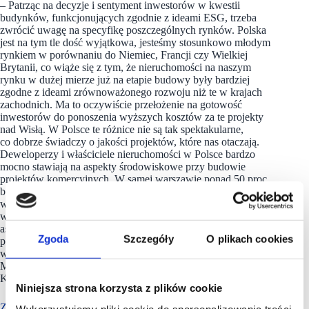
– Patrząc na decyzje i sentyment inwestorów w kwestii
budynków, funkcjonujących zgodnie z ideami ESG, trzeba
zwrócić uwagę na specyfikę poszczególnych rynków. Polska
jest na tym tle dość wyjątkowa, jesteśmy stosunkowo młodym
rynkiem w porównaniu do Niemiec, Francji czy Wielkiej
Brytanii, co wiąże się z tym, że nieruchomości na naszym
rynku w dużej mierze już na etapie budowy były bardziej
zgodne z ideami zrównoważonego rozwoju niż te w krajach
zachodnich. Ma to oczywiście przełożenie na gotowość
inwestorów do ponoszenia wyższych kosztów za te projekty
nad Wisłą. W Polsce te różnice nie są tak spektakularne,
co dobrze świadczy o jakości projektów, które nas otaczają.
Deweloperzy i właściciele nieruchomości w Polsce bardzo
mocno stawiają na aspekty środowiskowe przy budowie
projektów komercyjnych. W samej warszawie ponad 50 proc.
budynków biurowych posiada certyfikację ekologiczną
w standardzie BREAM czy LEED, co plasuje nas
w europejskiej czołówce. Dla inwestorów obecnie kluczowym
aspektem jest aby projekty, które znajdą się w ich portfelach,
Zgoda
Szczegóły
O plikach cookies
posiadały konkretne plany i raporty świadczące o spełnieniu
wymogów z zakresu ESG dziś i w przyszłości – dodaje
Monika Kulawińska, zastępca dyrektora w Dziale Rynków
Kapitałowych z CBRE.
Niniejsza strona korzysta z plików cookie
Zielone działania