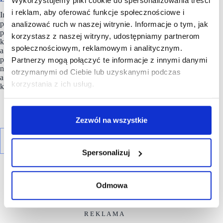
Wykorzystujemy pliki cookie do spersonalizowania treści
i reklam, aby oferować funkcje społecznościowe i
Inwestorzy podejmują wiele działań, które sprawiają, że ich
portfele stają się coraz bardziej zrównoważone. Niemal 80
analizować ruch w naszej witrynie. Informacje o tym, jak
proc. z nich rozwija posiadane budynki w sposób,
korzystasz z naszej witryny, udostępniamy partnerom
który umożliwi ich certyfikację np. LEED czy BREEAM,
społecznościowym, reklamowym i analitycznym.
a ponad połowa przed podjęciem decyzji o inwestycji
poszukuje doradztwa u instytucji certyfikujących. Nieco więcej
Partnerzy mogą połączyć te informacje z innymi danymi
niż jedna trzecia dofinansowuje zrównoważone obiekty,
otrzymanymi od Ciebie lub uzyskanymi podczas
a prawie jedna czwarta wyprzedaje te, które nie spełniają
korzystania z ich usług.
kryteriów ESG.
Zezwól na wszystkie
Spersonalizuj
Odmowa
R E K L A M A