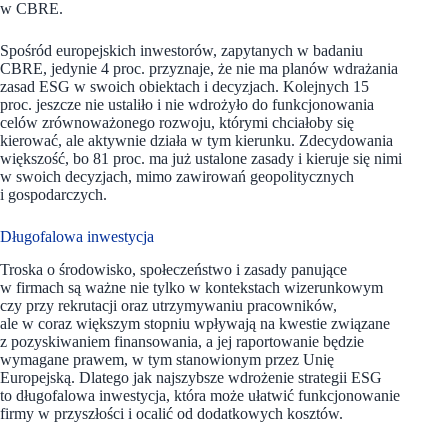
w CBRE.
Spośród europejskich inwestorów, zapytanych w badaniu
CBRE, jedynie 4 proc. przyznaje, że nie ma planów wdrażania
zasad ESG w swoich obiektach i decyzjach. Kolejnych 15
proc. jeszcze nie ustaliło i nie wdrożyło do funkcjonowania
celów zrównoważonego rozwoju, którymi chciałoby się
kierować, ale aktywnie działa w tym kierunku. Zdecydowania
większość, bo 81 proc. ma już ustalone zasady i kieruje się nimi
w swoich decyzjach, mimo zawirowań geopolitycznych
i gospodarczych.
Długofalowa inwestycja
Troska o środowisko, społeczeństwo i zasady panujące
w firmach są ważne nie tylko w kontekstach wizerunkowym
czy przy rekrutacji oraz utrzymywaniu pracowników,
ale w coraz większym stopniu wpływają na kwestie związane
z pozyskiwaniem finansowania, a jej raportowanie będzie
wymagane prawem, w tym stanowionym przez Unię
Europejską. Dlatego jak najszybsze wdrożenie strategii ESG
to długofalowa inwestycja, która może ułatwić funkcjonowanie
firmy w przyszłości i ocalić od dodatkowych kosztów.