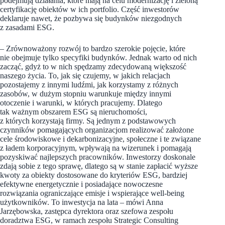
podejmują działania, które mają na celu modernizację i zieloną
certyfikację obiektów w ich portfolio. Część inwestorów
deklaruje nawet, że pozbywa się budynków niezgodnych
z zasadami ESG.
– Zrównoważony rozwój to bardzo szerokie pojęcie, które
nie obejmuje tylko specyfiki budynków. Jednak warto od nich
zacząć, gdyż to w nich spędzamy zdecydowaną większość
naszego życia. To, jak się czujemy, w jakich relacjach
pozostajemy z innymi ludźmi, jak korzystamy z różnych
zasobów, w dużym stopniu warunkuje między innymi
otoczenie i warunki, w których pracujemy. Dlatego
tak ważnym obszarem ESG są nieruchomości,
z których korzystają firmy. Są jednym z podstawowych
czynników pomagających organizacjom realizować założone
cele środowiskowe i dekarbonizacyjne, społeczne i te związane
z ładem korporacyjnym, wpływają na wizerunek i pomagają
pozyskiwać najlepszych pracowników. Inwestorzy doskonale
zdają sobie z tego sprawę, dlatego są w stanie zapłacić wyższe
kwoty za obiekty dostosowane do kryteriów ESG, bardziej
efektywne energetycznie i posiadające nowoczesne
rozwiązania ograniczające emisje i wspierające well-being
użytkowników. To inwestycja na lata – mówi Anna
Jarzębowska, zastępca dyrektora oraz szefowa zespołu
doradztwa ESG, w ramach zespołu Strategic Consulting