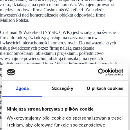
z o.o., działająca na rynku nieruchomości. Wynajem prowadzi
międzynarodowa firma Cushman&Wakefield. Za nadzór
inwestorski nad komercjalizacją obiektu odpowiada firma
Mallson Polska.
Cushman & Wakefield (NYSE: CWK) jest wiodącą na świecie
firmą doradczą świadczącą usługi na rzecz najemców
i właścicieli nieruchomości komercyjnych. Do najważniejszych
usług świadczonych przez firmę należą zarządzanie
nieruchomościami, obiektami i projektami, pośrednictwo
w wynajmie powierzchni, obsługa transakcji na rynkach
kapitałowych, wyceny i inne. Więcej informacji można uzyskać
na stronie: www.cushmanwakefield.com lub na Twitterze:
@CushWake.
Mallson Polska jest firmą konsultingową oferującą
Zgoda
Szczegóły
O plikach cookies
profesjonalne usługi na każdym etapie powstawania
i funkcjonowania nieruchomości komercyjnych. Działalność
firmy obejmuje kompleksowe doradztwo na rynku
nieruchomości handlowych, w szczególności ocenę potencjału
Niniejsza strona korzysta z plików cookie
oraz rentowności projektów, komercjalizację centrów i parków
handlowych, jak również obsługę ich sprzedaży.
Wykorzystujemy pliki cookie do spersonalizowania treści
i reklam, aby oferować funkcje społecznościowe i
Firma ma w swoim portfolio łącznie 100 otwartych