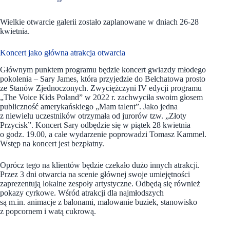
Wielkie otwarcie galerii zostało zaplanowane w dniach 26-28
kwietnia.
Koncert jako główna atrakcja otwarcia
Głównym punktem programu będzie koncert gwiazdy młodego
pokolenia – Sary James, która przyjedzie do Bełchatowa prosto
ze Stanów Zjednoczonych. Zwyciężczyni IV edycji programu
„The Voice Kids Poland” w 2022 r. zachwyciła swoim głosem
publiczność amerykańskiego „Mam talent”. Jako jedna
z niewielu uczestników otrzymała od jurorów tzw. „Złoty
Przycisk”. Koncert Sary odbędzie się w piątek 28 kwietnia
o godz. 19.00, a całe wydarzenie poprowadzi Tomasz Kammel.
Wstęp na koncert jest bezpłatny.
Oprócz tego na klientów będzie czekało dużo innych atrakcji.
Przez 3 dni otwarcia na scenie głównej swoje umiejętności
zaprezentują lokalne zespoły artystyczne. Odbędą się również
pokazy cyrkowe. Wśród atrakcji dla najmłodszych
są m.in. animacje z balonami, malowanie buziek, stanowisko
z popcornem i watą cukrową.