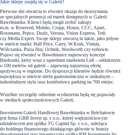
Jakie sklepy znajdą się w Galerii?
Pierwsze dni otwarcia to również okazja do skorzystania
ze specjalnych promocji od marek dostępnych w Galerii
Bawełnianka. Klienci będą mogli zrobić zakupy
m.in. w Reserved, Mohito, Cropp, House, CCC, Apart,
Rossmann, Pepco, Dealz, Verona, Vision Express, Tedi
czy Media Expert. Swoje sklepy otworzą tu także, jako jedyne
w mieście marki: Half Price, Carry, W.Kruk, Vistula,
Wólczanka, Pizza Hut, Ochnik, Woolworth czy eobuwie.
Pojawi się również w Bawełniance najnowszy koncept
Biedronki, który wraz z sąsiednim marketem Lidl – oddalonym
o 100 metrów od galerii – zapewnią najszerszą ofertę
spożywczą w regionie. Do dyspozycji klientów będzie również
największa w mieście strefa gastronomiczna w unikalnym –
industrialnym stylu oraz komfortowy parking na 700 miejsc.
Wszelkie szczegóły odnośnie wydarzenia będą się pojawiały
w mediach społecznościowych Galerii.
Inwestorem Galerii Handlowej Bawełnianka w Bełchatowie
jest firma GBB Invest sp. z o.o., której większościowym
udziałowcem jest spółka TG Capital Sp. z o.o., należąca
do holdingu finansowego działającego głównie w branży
deweloperskiej oraz inwestycyjna spółka RM Investments Sp.