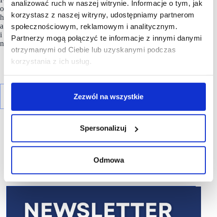
analizować ruch w naszej witrynie. Informacje o tym, jak
oraz realizowanych projektów nowoczesnych obiektów
korzystasz z naszej witryny, udostępniamy partnerom
handlowych o łącznej powierzchni ponad 900 tys. mkw.,
a obecnie jest w trakcie procesu komercjalizacji
społecznościowym, reklamowym i analitycznym.
i rekomercjalizacji ponad 60 centrów i parków handlowych
Partnerzy mogą połączyć te informacje z innymi danymi
na terenie całego kraju.
otrzymanymi od Ciebie lub uzyskanymi podczas
korzystania z ich usług.
Zezwól na wszystkie
Spersonalizuj
Odmowa
R E K L A M A