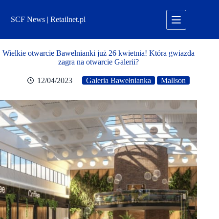
Przejdź
do
SCF News | Retailnet.pl
treści
Wielkie otwarcie Bawełnianki już 26 kwietnia! Która gwiazda
zagra na otwarcie Galerii?
12/04/2023
Galeria Bawełnianka
Mallson