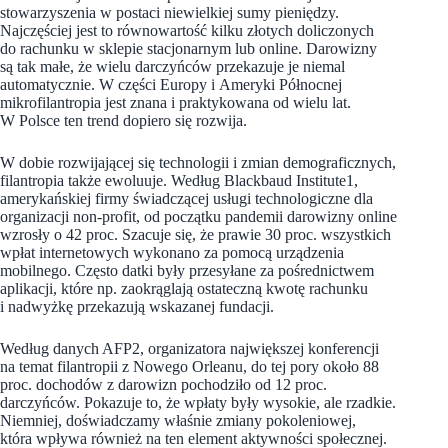
stowarzyszenia w postaci niewielkiej sumy pieniędzy.
Najczęściej jest to równowartość kilku złotych doliczonych
do rachunku w sklepie stacjonarnym lub online. Darowizny
są tak małe, że wielu darczyńców przekazuje je niemal
automatycznie. W części Europy i Ameryki Północnej
mikrofilantropia jest znana i praktykowana od wielu lat.
W Polsce ten trend dopiero się rozwija.
W dobie rozwijającej się technologii i zmian demograficznych,
filantropia także ewoluuje. Według Blackbaud Institute1,
amerykańskiej firmy świadczącej usługi technologiczne dla
organizacji non-profit, od początku pandemii darowizny online
wzrosły o 42 proc. Szacuje się, że prawie 30 proc. wszystkich
wpłat internetowych wykonano za pomocą urządzenia
mobilnego. Często datki były przesyłane za pośrednictwem
aplikacji, które np. zaokrąglają ostateczną kwotę rachunku
i nadwyżkę przekazują wskazanej fundacji.
Według danych AFP2, organizatora największej konferencji
na temat filantropii z Nowego Orleanu, do tej pory około 88
proc. dochodów z darowizn pochodziło od 12 proc.
darczyńców. Pokazuje to, że wpłaty były wysokie, ale rzadkie.
Niemniej, doświadczamy właśnie zmiany pokoleniowej,
która wpływa również na ten element aktywności społecznej.