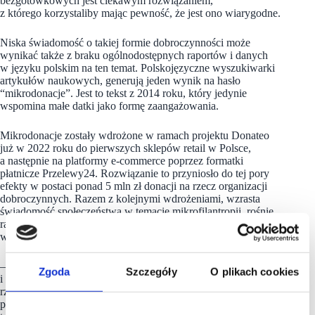
bezgotówkowych jest ciekawym rozwiązaniem,
z którego korzystaliby mając pewność, że jest ono wiarygodne.
Niska świadomość o takiej formie dobroczynności może
wynikać także z braku ogólnodostępnych raportów i danych
w języku polskim na ten temat. Polskojęzyczne wyszukiwarki
artykułów naukowych, generują jeden wynik na hasło
“mikrodonacje”. Jest to tekst z 2014 roku, który jedynie
wspomina małe datki jako formę zaangażowania.
Mikrodonacje zostały wdrożone w ramach projektu Donateo
już w 2022 roku do pierwszych sklepów retail w Polsce,
a następnie na platformy e-commerce poprzez formatki
płatnicze Przelewy24. Rozwiązanie to przyniosło do tej pory
efekty w postaci ponad 5 mln zł donacji na rzecz organizacji
dobroczynnych. Razem z kolejnymi wdrożeniami, wzrasta
świadomość społeczeństwa w temacie mikrofilantropii, rośnie
radość z pomagania, a co za tym idzie – darczyńców jest coraz
więcej.
– Płatności bezgotówkowe w Polsce są coraz popularniejsze
Zgoda
Szczegóły
O plikach cookies
i nie sądzę, aby był to trend krótkoterminowy. Młodzi ludzie
rzadko mają przy sobie gotówkę, nawet tradycyjne karty
powoli stają się dla nich przeżytkiem. Wierzę, że przez Donateo