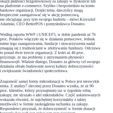
okazji płatności bezgotówkowej za zakupy w dyskoncie lub
na platformie e-commerce. Szybko i bezpośrednio na konto
bankowe organizacji. Dzięki temu, darczyńcy mogą
bezpiecznie zaangażować się w akcję pomocową,
nie obciążając przy tym swojego budżetu – mówi Krzysztof
Adamski, CEO BetterPOS i pomysłodawca Donateo.
Według raportu WWF i UNICEF5, w dobie pandemii aż 76
proc. Polaków włączyło się w działania pomocowe. Jednak
mimo tego zaangażowania, fundacje i stowarzyszenia nadal
zmagają się z trudnościami w zdobywaniu funduszy. Odczuwa
to ponad dwie trzecie organizacji. Z kolei aż 46 proc.
przyznaje, że ma problemy z utrzymaniem płynności
finansowej6. Właśnie dlatego, Donateo za główny cel swojego
działania obrało budowanie nowej kultury dobroczynności
i zwiększanie świadomości społeczeństwa.
Znajomość samej formy mikrodonacji w Polsce jest niezwykle
niska. Z analizy7 zleconej przez Donateo wynika, że aż 90
proc. klientów, którzy przynajmniej raz w tygodniu robią
zakupy, nie słyszało o idei mikrodatków. Część ankietowanych
wskazała również, że najchętniej korzystałaby z takiej
możliwości w formie zaokrąglenia rachunku za zakupy.
Respondenci przyznali, że dobroczynność w formie donacji