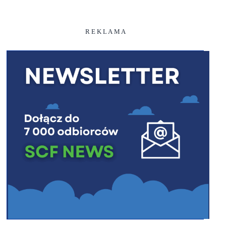
R E K L A M A