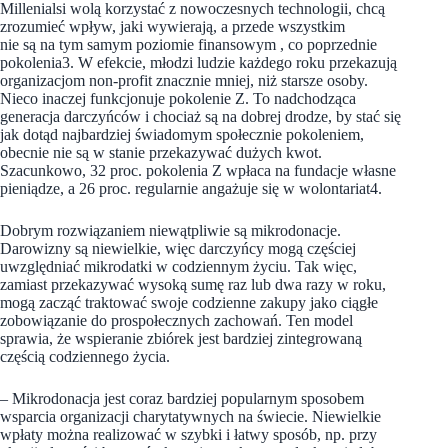
Millenialsi wolą korzystać z nowoczesnych technologii, chcą
zrozumieć wpływ, jaki wywierają, a przede wszystkim
nie są na tym samym poziomie finansowym , co poprzednie
pokolenia3. W efekcie, młodzi ludzie każdego roku przekazują
organizacjom non-profit znacznie mniej, niż starsze osoby.
Nieco inaczej funkcjonuje pokolenie Z. To nadchodząca
generacja darczyńców i chociaż są na dobrej drodze, by stać się
jak dotąd najbardziej świadomym społecznie pokoleniem,
obecnie nie są w stanie przekazywać dużych kwot.
Szacunkowo, 32 proc. pokolenia Z wpłaca na fundacje własne
pieniądze, a 26 proc. regularnie angażuje się w wolontariat4.
Dobrym rozwiązaniem niewątpliwie są mikrodonacje.
Darowizny są niewielkie, więc darczyńcy mogą częściej
uwzględniać mikrodatki w codziennym życiu. Tak więc,
zamiast przekazywać wysoką sumę raz lub dwa razy w roku,
mogą zacząć traktować swoje codzienne zakupy jako ciągłe
zobowiązanie do prospołecznych zachowań. Ten model
sprawia, że wspieranie zbiórek jest bardziej zintegrowaną
częścią codziennego życia.
– Mikrodonacja jest coraz bardziej popularnym sposobem
wsparcia organizacji charytatywnych na świecie. Niewielkie
wpłaty można realizować w szybki i łatwy sposób, np. przy