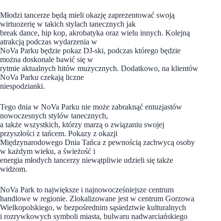
Młodzi tancerze będą mieli okazję zaprezentować swoją
wirtuozerię w takich stylach tanecznych jak
break dance, hip kop, akrobatyka oraz wielu innych. Kolejną
atrakcją podczas wydarzenia w
NoVa Parku będzie pokaz DJ-ski, podczas którego będzie
można doskonale bawić się w
rytmie aktualnych hitów muzycznych. Dodatkowo, na klientów
NoVa Parku czekają liczne
niespodzianki.
Tego dnia w NoVa Parku nie może zabraknąć entuzjastów
nowoczesnych stylów tanecznych,
a także wszystkich, którzy marzą o związaniu swojej
przyszłości z tańcem. Pokazy z okazji
Międzynarodowego Dnia Tańca z pewnością zachwycą osoby
w każdym wieku, a świeżość i
energia młodych tancerzy niewątpliwie udzieli się także
widzom.
NoVa Park to największe i najnowocześniejsze centrum
handlowe w regionie. Zlokalizowane jest w centrum Gorzowa
Wielkopolskiego, w bezpośrednim sąsiedztwie kulturalnych
i rozrywkowych symboli miasta, bulwaru nadwarciańskiego