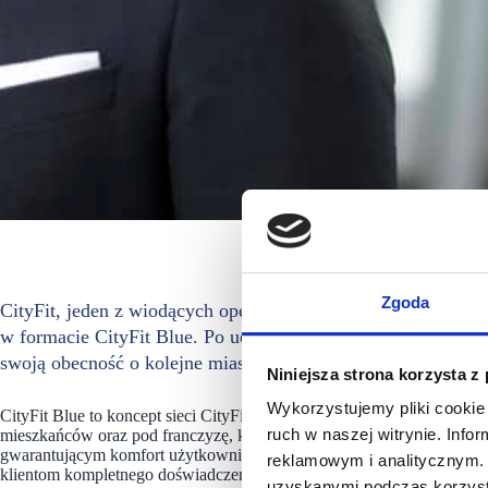
l-gadek-city
Zgoda
CityFit, jeden z wiodących operatorów klubów fitness w Pols
w formacie CityFit Blue. Po udanym debiucie w Puławach i s
swoją obecność o kolejne miasto. Klub zostanie otwarty 28 c
Niniejsza strona korzysta z
Wykorzystujemy pliki cookie 
CityFit Blue to koncept sieci CityFit i nowoczesny format klubu fitne
ruch w naszej witrynie. Inf
mieszkańców oraz pod franczyzę, który wyróżnia się minimalistyczny
gwarantującym komfort użytkownikom o różnych potrzebach treningo
reklamowym i analitycznym. 
klientom kompletnego doświadczenia treningowego, zachowując przy t
uzyskanymi podczas korzysta