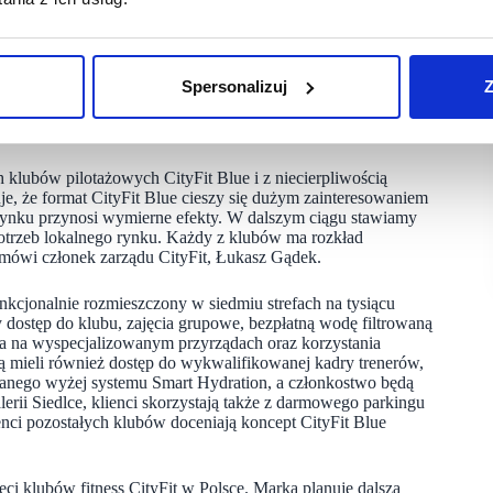
lasyczny model CityFit i nie są całodobowe. Dostęp odbywa się
tku w godz. 6-23, a w weekendy 8-20. Co ważne, kluby
m marki CityFit na rynku. Sieć akceptuje karty sportowe
Spersonalizuj
Z
 recepcji. Format Blue dodatkowo rozszerzony został
n, w którym można skomponować dostosowany do swoich
klubów pilotażowych CityFit Blue i z niecierpliwością
e, że format CityFit Blue cieszy się dużym zainteresowaniem
 rynku przynosi wymierne efekty. W dalszym ciągu stawiamy
potrzeb lokalnego rynku. Każdy z klubów ma rozkład
 mówi członek zarządu CityFit, Łukasz Gądek.
kcjonalnie rozmieszczony w siedmiu strefach na tysiącu
dostęp do klubu, zajęcia grupowe, bezpłatną wodę filtrowaną
a na wyspecjalizowanym przyrządach oraz korzystania
 mieli również dostęp do wykwalifikowanej kadry trenerów,
anego wyżej systemu Smart Hydration, a członkostwo będą
erii Siedlce, klienci skorzystają także z darmowego parkingu
enci pozostałych klubów doceniają koncept CityFit Blue
eci klubów fitness CityFit w Polsce. Marka planuje dalszą