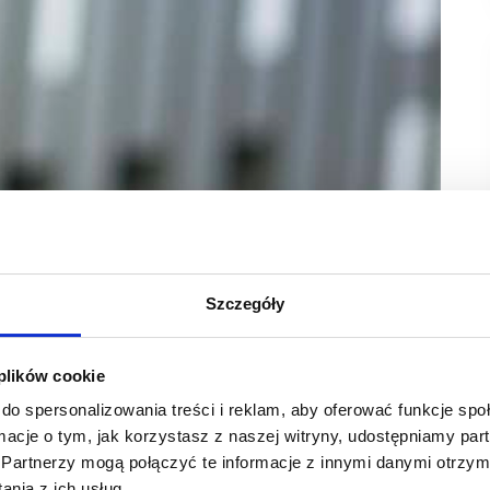
-fit
Szczegóły
ce, ogłasza otwarcie swojego trzeciego klubu
ukcesie w bydgoskim Fordonie, CityFit rozszerza
zerwca.
 plików cookie
do spersonalizowania treści i reklam, aby oferować funkcje sp
ss, przygotowany z myślą o miastach poniżej 150 tysięcy
ormacje o tym, jak korzystasz z naszej witryny, udostępniamy p
m designem i przemyślanym układem przestrzeni
wych. Kluby w tym formacie mają za zadanie dostarczyć
Partnerzy mogą połączyć te informacje z innymi danymi otrzym
ym przystępne ceny i wysoką jakość usług.
nia z ich usług.