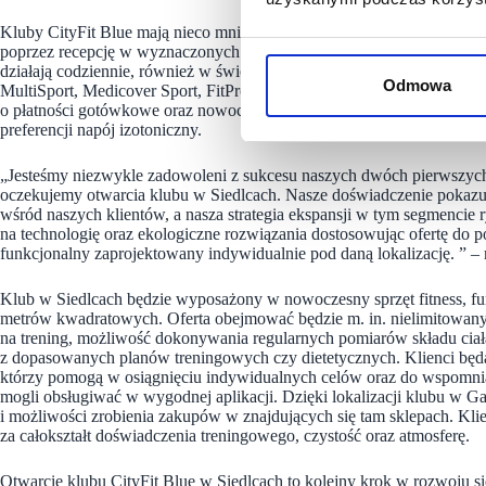
Kluby CityFit Blue mają nieco mniejszą powierzchnię całkowitą niż k
poprzez recepcję w wyznaczonych godzinach: od poniedziałku do pią
działają codziennie, również w święta, co jest szczególnym wyróżnikie
Odmowa
MultiSport, Medicover Sport, FitProfit, PZU Sport w godzinach pracy
o płatności gotówkowe oraz nowoczesne urządzenie Smart Hydratio
preferencji napój izotoniczny.
„Jesteśmy niezwykle zadowoleni z sukcesu naszych dwóch pierwszych 
oczekujemy otwarcia klubu w Siedlcach. Nasze doświadczenie pokazuj
wśród naszych klientów, a nasza strategia ekspansji w tym segmencie
na technologię oraz ekologiczne rozwiązania dostosowując ofertę do 
funkcjonalny zaprojektowany indywidualnie pod daną lokalizację. ” –
Klub w Siedlcach będzie wyposażony w nowoczesny sprzęt fitness, fun
metrów kwadratowych. Oferta obejmować będzie m. in. nielimitowany 
na trening, możliwość dokonywania regularnych pomiarów składu ciał
z dopasowanych planów treningowych czy dietetycznych. Klienci będą
którzy pomogą w osiągnięciu indywidualnych celów oraz do wspomni
mogli obsługiwać w wygodnej aplikacji. Dzięki lokalizacji klubu w Gal
i możliwości zrobienia zakupów w znajdujących się tam sklepach. Kli
za całokształt doświadczenia treningowego, czystość oraz atmosferę.
Otwarcie klubu CityFit Blue w Siedlcach to kolejny krok w rozwoju si