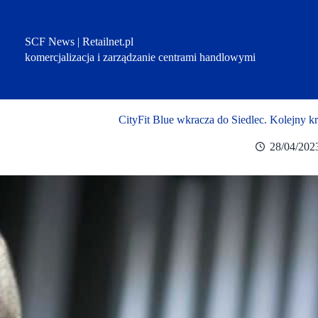
Przejdź
do
treści
SCF News | Retailnet.pl
komercjalizacja i zarządzanie centrami handlowymi
CityFit Blue wkracza do Siedlec. Kolejny kr
28/04/202