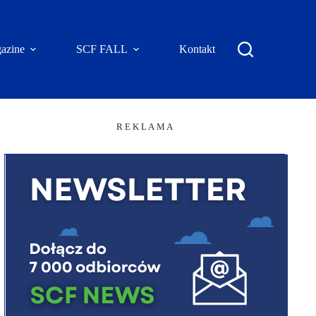
azine
SCF FALL
Kontakt
R E K L A M A