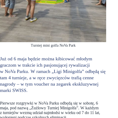
Turniej mini golfa NoVa Park
Już od 6 maja będzie można kibicować młodym
graczom w trakcie ich pasjonującej rywalizacji
w NoVa Parku. W ramach „Ligi Minigolfa” odbędą się
tam 4 turnieje, a w ręce zwycięzców trafią cenne
nagrody – w tym voucher na zegarek ekskluzywnej
marki SWISS.
Pierwsze rozgrywki w NoVa Parku odbędą się w sobotę, 6
maja, pod nazwą „Żużlowy Turniej Minigolfa”. W każdym
z turniejów wezmą udział najmłodsi w wieku od 7 do 11 lat,
wyłonieni podczas szkolnych eliminacji.