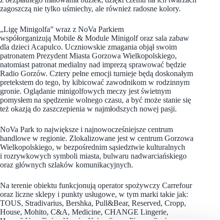
zagoszczą nie tylko uśmiechy, ale również radosne kolory.
„Ligę Minigolfa” wraz z NoVa Parkiem
współorganizują Mobile & Module Minigolf oraz sala zabaw
dla dzieci Acapulco. Uczniowskie zmagania objął swoim
patronatem Prezydent Miasta Gorzowa Wielkopolskiego,
natomiast patronat medialny nad imprezą sprawować będzie
Radio Gorzów. Cztery pełne emocji turnieje będą doskonałym
pretekstem do tego, by kibicować zawodnikom w rodzinnym
gronie. Oglądanie minigolfowych meczy jest świetnym
pomysłem na spędzenie wolnego czasu, a być może stanie się
też okazją do zaszczepienia w najmłodszych nowej pasji.
NoVa Park to największe i najnowocześniejsze centrum
handlowe w regionie. Zlokalizowane jest w centrum Gorzowa
Wielkopolskiego, w bezpośrednim sąsiedztwie kulturalnych
i rozrywkowych symboli miasta, bulwaru nadwarciańskiego
oraz głównych szlaków komunikacyjnych.
Na terenie obiektu funkcjonują operator spożywczy Carrefour
oraz liczne sklepy i punkty usługowe, w tym marki takie jak:
TOUS, Stradivarius, Bershka, Pull&Bear, Reserved, Cropp,
House, Mohito, C&A, Medicine, CHANGE Lingerie,