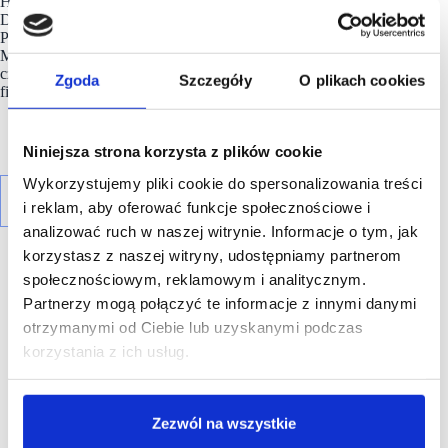
Home&You, Duka, Homla, Hebe, Super-Pharm, Sephora,
Douglas, Smyk, Intersport, 4F, Outhorn, Adidas, New Balance,
Puma, Sizeer, 50 Style, W.KRUK, Vision Express, Fielmann,
Media Expert, iSpot, Pepco, KFC, Kraina Serów, So Coffee
czy North Fish. Do dyspozycji Klientów jest również klub
Zgoda
Szczegóły
O plikach cookies
fitness Fabryka Formy.
Niniejsza strona korzysta z plików cookie
Wykorzystujemy pliki cookie do spersonalizowania treści
i reklam, aby oferować funkcje społecznościowe i
analizować ruch w naszej witrynie. Informacje o tym, jak
korzystasz z naszej witryny, udostępniamy partnerom
społecznościowym, reklamowym i analitycznym.
Partnerzy mogą połączyć te informacje z innymi danymi
otrzymanymi od Ciebie lub uzyskanymi podczas
R E K L A M A
korzystania z ich usług.
Zezwól na wszystkie