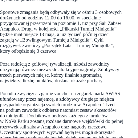
Sportowe zmagania będą odbywały się w ośmiu 3-osobowych
drużynach od godziny 12.00 do 16.00, w specjalnie
przygotowanej przestrzeni na poziomie 1, tuż przy Sali Zabaw
Acapulco. Drugi w kolejności „Piłkarski Turniej Minigolfa”
będzie miał miejsce 13 maja, a już tydzień później dzieci
zagrają w „Bowlingowym Turnieju Minigolfa”. Cykl
rozgrywek zwieńczy „Początek Lata – Turniej Minigolfa”,
który odbędzie się 3 czerwca.
Poza radością z golfowej rywalizacji, młodzi zawodnicy
otrzymają również niezwykle atrakcyjne nagrody. Zdobywcy
trzech pierwszych miejsc, którzy finalnie zgromadzą
największą liczbę punktów, dostaną okazałe puchary.
Ponadto zwycięzca zgarnie voucher na zegarek marki SWISS
ufundowany przez najemcę, a zdobywcy drugiego miejsca
przypadnie organizacja swoich urodzin w Acapulco. Trzeci
na podium zawodnik odbierze natomiast zestaw akcesoriów
do minigolfa. Dodatkowo podczas każdego z turniejów
w NoVa Parku zostaną rozdane darmowe wejściówki do pełnej
rozrywek sali zabaw Acapulco oraz nagrody rzeczowe.
Uczestnicy sportowych wyzwań będą też mogli skorzystać
z bezpłatnego malowania buziek, dzięki czemu na ich twarzach