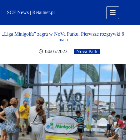
Przejdź
do
SCF News | Retailnet.pl
treści
„Liga Minigolfa” zagra w NoVa Parku. Pierwsze rozgrywki 6
maja
04/05/2023
Nova Park