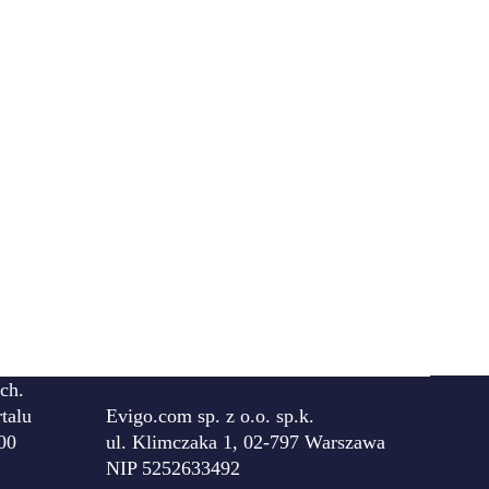
ch.
talu
Evigo.com sp. z o.o. sp.k.
00
ul. Klimczaka 1, 02-797 Warszawa
NIP 5252633492