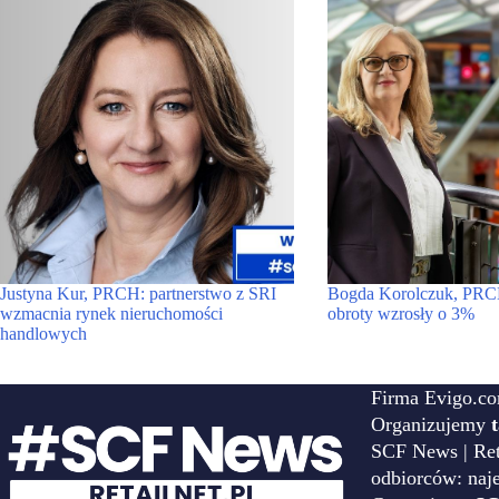
Justyna Kur, PRCH: partnerstwo z SRI
Bogda Korolczuk, PRC
wzmacnia rynek nieruchomości
obroty wzrosły o 3%
handlowych
Firma Evigo.co
Organizujemy
SCF News | Reta
odbiorców: naj