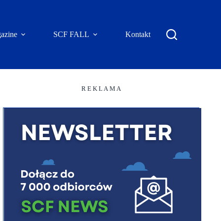
azine
SCF FALL
Kontakt
R E K L A M A