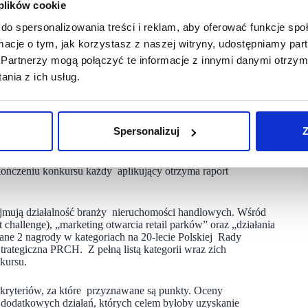
 plików cookie
grodzić łącznie aż 35 aplikacji, jest potwierdzeniem jakości
rm, świadczących usługi dla naszej branży. Dlatego zachęcam
do spersonalizowania treści i reklam, aby oferować funkcje sp
nia aplikacji opisujących najciekawsze działania
rę prac jury. W tym roku dodatkowo świętujemy 20-lecie PRCH,
ormacje o tym, jak korzystasz z naszej witryny, udostępniamy p
h, podsumowujących osobowość oraz projekt lub firmę, które
Partnerzy mogą połączyć te informacje z innymi danymi otrzym
i, dyrektor zarządzający Polskiej Rady Centrów Handlowych.
nia z ich usług.
zez specjalny system aplikacyjny na stronie internetowej PRCH
3 r. Można zgłaszać projekty, które były prowadzone w okresie
m zapisaniu aplikacji przez zgłaszającego trafia ona
Spersonalizuj
Z
oceny jury. Prace tego gremium zaplanowano na lipiec
go etapu oceny, przewidziane są wizytacje członków jury
nagerami. Ogłoszenie wyników konkursu odbędzie się 16.
akończeniu konkursu każdy aplikujący otrzyma raport
jmują działalność branży nieruchomości handlowych. Wśród
hallenge), „marketing otwarcia retail parków” oraz „działania
ne 2 nagrody w kategoriach na 20-lecie Polskiej Rady
ategiczna PRCH. Z pełną listą kategorii wraz zich
kursu.
 kryteriów, za które przyznawane są punkty. Oceny
 dodatkowych działań, których celem byłoby uzyskanie