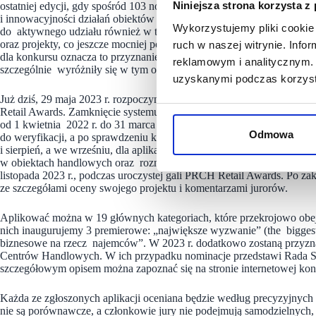
Niniejsza strona korzysta z
ostatniej edycji, gdy spośród 103 nominowanych projektów mogliśmy na
i innowacyjności działań obiektów handlowych i związanych z nimi fi
Wykorzystujemy pliki cookie 
do aktywnego udziału również w tegorocznej edycji konkursu i zgłasza
oraz projekty, co jeszcze mocniej podniesie konkurencję i temperatu
ruch w naszej witrynie. Inf
dla konkursu oznacza to przyznanie nagród w kategoriach specjalnyc
reklamowym i analitycznym. 
szczególnie wyróżniły się w tym okresie – mówi Krzysztof Poznańsk
uzyskanymi podczas korzysta
Już dziś, 29 maja 2023 r. rozpoczyna się przyjmowanie zgłoszeń popr
Retail Awards. Zamknięcie systemu planowane jest na 25 czerwca 202
od 1 kwietnia 2022 r. do 31 marca 2023 r. Po wypełnieniu i ostateczny
Odmowa
do weryfikacji, a po sprawdzeniu kompletności jest przekazywana do 
i sierpień, a we wrześniu, dla aplikacji zakwalifikowanych do drugie
w obiektach handlowych oraz rozmowy z dyrektorami i marketing ma
listopada 2023 r., podczas uroczystej gali PRCH Retail Awards. Po z
ze szczegółami oceny swojego projektu i komentarzami jurorów.
Aplikować można w 19 głównych kategoriach, które przekrojowo obe
nich inaugurujemy 3 premierowe: „największe wyzwanie” (the biggest c
biznesowe na rzecz najemców”. W 2023 r. dodatkowo zostaną przyzna
Centrów Handlowych. W ich przypadku nominacje przedstawi Rada Str
szczegółowym opisem można zapoznać się na stronie internetowej kon
Każda ze zgłoszonych aplikacji oceniana będzie według precyzyjnych
nie są porównawcze, a członkowie jury nie podejmują samodzielnych,