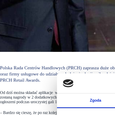
Polska Rada Centrów Handlowych (PRCH) zaprasza duże obiek
oraz firmy usługowe do udziału w kolejnej edycji najbardzi
PRCH Retail Awards.
Od dziś można składać aplikacje w 19 głównych kategoriach konkur
zostaną nagrody w 2 dodatkowych kategoriach: Człowiek/Osobowość o
Zgoda
ogłoszeni podczas uroczystej gali 16. listopada 2023 r.
– Bardzo się cieszę, że po raz kolejny możemy zaprosić branżę do u