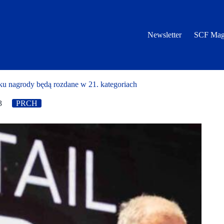
Newsletter
SCF Mag
u nagrody będą rozdane w 21. kategoriach
3
PRCH