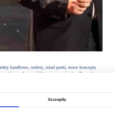
ty handlowe, outlety, retail parki, nowe koncepty
ej prestiżowych nagród branży centrów handlowych –
sowych, a dodatkowo z okazji 20-lecia PRCH, przyznane
raz Obiekt/Firma 20-lecia. Laureaci konkursu zostaną
Szczegóły
działu w konkursie PRCH Retail Awards. Znakomity poziom