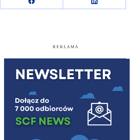
R E K L A M A