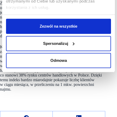
otrzymanymi od Ciebie lub uzyskanymi podczas
Za gromadzenie, weryfikację i analizę danych
korzystania z ich usług.
o odwiedzalności odpowiada GfK – An NIQ Company. Indeks
jest przygotowywany na podstawie informacji dostarczanych z
nowoczesnych systemów kamer, pozwalających
na rzeczywiste, codzienne mierzenie ruchu w centrach
Zezwól na wszystkie
handlowych. To najbardziej miarodajny system analizujący
przepływy klientów w obiektach handlowych, wyróżniający się
dokładnością sięgającą aż do 98%.
Spersonalizuj
Klienci odwiedzający
galerie
są liczeni za pomocą kamer 3D
zainstalowanych przy każdym wejściu. Aby zminimalizować
możliwość błędów, kamery montowane są również
Odmowa
w dodatkowych miejscach, kluczowych dla weryfikacji ruchu
w danym obiekcie. Informacje są zbierane w obiektach
handlowych o łącznej powierzchni powyżej 5 mln mkw.,
co stanowi 38% rynku centrów handlowych w Polsce. Dzięki
temu indeks bardzo miarodajnie pokazuje liczbę klientów
w ciągu miesiąca, w przeliczeniu na 1 mkw. powierzchni
najmu.