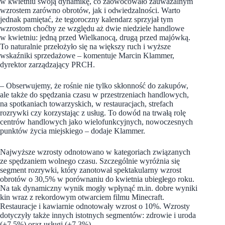
w kwietniu swoją dynamikę, co zaowocowało zauważalnym
wzrostem zarówno obrotów, jak i odwiedzalności. Warto
jednak pamiętać, że tegoroczny kalendarz sprzyjał tym
wzrostom choćby ze względu aż dwie niedziele handlowe
w kwietniu: jedną przed Wielkanocą, drugą przed majówką.
To naturalnie przełożyło się na większy ruch i wyższe
wskaźniki sprzedażowe – komentuje Marcin Klammer,
dyrektor zarządzający PRCH.
– Obserwujemy, że rośnie nie tylko skłonność do zakupów,
ale także do spędzania czasu w przestrzeniach handlowych,
na spotkaniach towarzyskich, w restauracjach, strefach
rozrywki czy korzystając z usług. To dowód na trwałą rolę
centrów handlowych jako wielofunkcyjnych, nowoczesnych
punktów życia miejskiego – dodaje Klammer.
Najwyższe wzrosty odnotowano w kategoriach związanych
ze spędzaniem wolnego czasu. Szczególnie wyróżnia się
segment rozrywki, który zanotował spektakularny wzrost
obrotów o 30,5% w porównaniu do kwietnia ubiegłego roku.
Na tak dynamiczny wynik mogły wpłynąć m.in. dobre wyniki
kin wraz z rekordowym otwarciem filmu Minecraft.
Restauracje i kawiarnie odnotowały wzrost o 10%. Wzrosty
dotyczyły także innych istotnych segmentów: zdrowie i uroda
(+7,5%) oraz usługi (+7,3%).