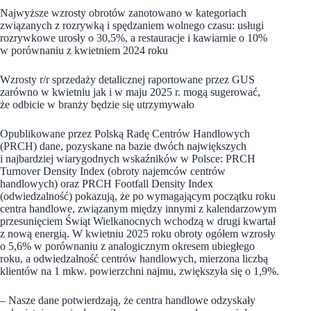
Najwyższe wzrosty obrotów zanotowano w kategoriach
związanych z rozrywką i spędzaniem wolnego czasu: usługi
rozrywkowe urosły o 30,5%, a restauracje i kawiarnie o 10%
w porównaniu z kwietniem 2024 roku
Wzrosty r/r sprzedaży detalicznej raportowane przez GUS
zarówno w kwietniu jak i w maju 2025 r. mogą sugerować,
że odbicie w branży będzie się utrzymywało
Opublikowane przez Polską Radę Centrów Handlowych
(PRCH) dane, pozyskane na bazie dwóch największych
i najbardziej wiarygodnych wskaźników w Polsce: PRCH
Turnover Density Index (obroty najemców centrów
handlowych) oraz PRCH Footfall Density Index
(odwiedzalność) pokazują, że po wymagającym początku roku
centra handlowe, związanym między innymi z kalendarzowym
przesunięciem Świąt Wielkanocnych wchodzą w drugi kwartał
z nową energią. W kwietniu 2025 roku obroty ogółem wzrosły
o 5,6% w porównaniu z analogicznym okresem ubiegłego
roku, a odwiedzalność centrów handlowych, mierzona liczbą
klientów na 1 mkw. powierzchni najmu, zwiększyła się o 1,9%.
– Nasze dane potwierdzają, że centra handlowe odzyskały