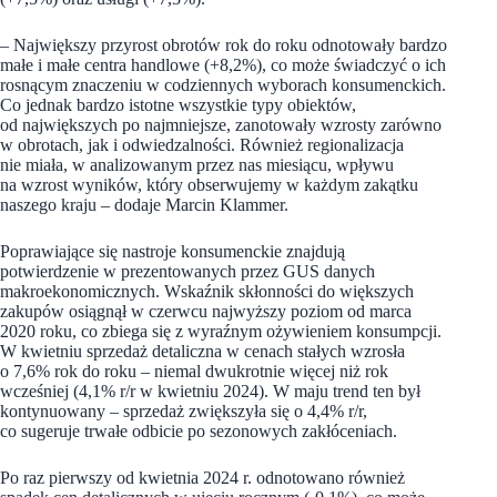
– Największy przyrost obrotów rok do roku odnotowały bardzo
małe i małe centra handlowe (+8,2%), co może świadczyć o ich
rosnącym znaczeniu w codziennych wyborach konsumenckich.
Co jednak bardzo istotne wszystkie typy obiektów,
od największych po najmniejsze, zanotowały wzrosty zarówno
w obrotach, jak i odwiedzalności. Również regionalizacja
nie miała, w analizowanym przez nas miesiącu, wpływu
na wzrost wyników, który obserwujemy w każdym zakątku
naszego kraju – dodaje Marcin Klammer.
Poprawiające się nastroje konsumenckie znajdują
potwierdzenie w prezentowanych przez GUS danych
makroekonomicznych. Wskaźnik skłonności do większych
zakupów osiągnął w czerwcu najwyższy poziom od marca
2020 roku, co zbiega się z wyraźnym ożywieniem konsumpcji.
W kwietniu sprzedaż detaliczna w cenach stałych wzrosła
o 7,6% rok do roku – niemal dwukrotnie więcej niż rok
wcześniej (4,1% r/r w kwietniu 2024). W maju trend ten był
kontynuowany – sprzedaż zwiększyła się o 4,4% r/r,
co sugeruje trwałe odbicie po sezonowych zakłóceniach.
Po raz pierwszy od kwietnia 2024 r. odnotowano również