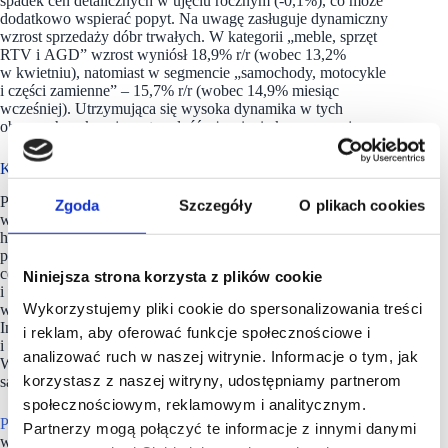
spadek cen detalicznych w ujęciu rocznym (-0,1%), co może
dodatkowo wspierać popyt. Na uwagę zasługuje dynamiczny
wzrost sprzedaży dóbr trwałych. W kategorii „meble, sprzęt
RTV i AGD” wzrost wyniósł 18,9% r/r (wobec 13,2%
w kwietniu), natomiast w segmencie „samochody, motocykle
i części zamienne” – 15,7% r/r (wobec 14,9% miesiąc
wcześniej). Utrzymująca się wysoka dynamika w tych
obszarach wskazuje na trwałość ożywienia konsumpcyjnego.
Kluczowe wskaźniki
PRCH Turnover Density Index – od 2008 r. jest największym
Zgoda
Szczegóły
O plikach cookies
w Polsce wskaźnikiem obrotów najemców w centrach
handlowych. Dotyczy obiektów handlowych o łącznej
powierzchni powyżej 5 mln mkw., co stanowi 38% rynku
centrów handlowych w Polsce. Ze względu na poufność
Niniejsza strona korzysta z plików cookie
i wrażliwość tego typu danych, za ich gromadzenie,
Wykorzystujemy pliki cookie do spersonalizowania treści
weryfikację i analizę odpowiada GfK – An NIQ Company.
Informacje pochodzą z raportów dostarczanych właścicielom
i reklam, aby oferować funkcje społecznościowe i
i zarządcom galerii handlowych bezpośrednio przez najemców.
analizować ruch w naszej witrynie. Informacje o tym, jak
Wyniki obrotów najemców w centrach handlowych podawane
korzystasz z naszej witryny, udostępniamy partnerom
są w PLN, w przeliczeniu na 1 mkw. powierzchni najmu.
społecznościowym, reklamowym i analitycznym.
PRCH
Footfall Density Index od 2008 r. jest największym
Partnerzy mogą połączyć te informacje z innymi danymi
w Polsce wskaźnikiem odwiedzalności centrów handlowych.