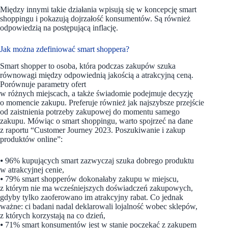
Między innymi takie działania wpisują się w koncepcję smart
shoppingu i pokazują dojrzałość konsumentów. Są również
odpowiedzią na postępującą inflację.
Jak można zdefiniować smart shoppera?
Smart shopper to osoba, która podczas zakupów szuka
równowagi między odpowiednią jakością a atrakcyjną ceną.
Porównuje parametry ofert
w różnych miejscach, a także świadomie podejmuje decyzję
o momencie zakupu. Preferuje również jak najszybsze przejście
od zaistnienia potrzeby zakupowej do momentu samego
zakupu. Mówiąc o smart shoppingu, warto spojrzeć na dane
z raportu “Customer Journey 2023. Poszukiwanie i zakup
produktów online”:
⦁ 96% kupujących smart zazwyczaj szuka dobrego produktu
w atrakcyjnej cenie,
⦁ 79% smart shopperów dokonałaby zakupu w miejscu,
z którym nie ma wcześniejszych doświadczeń zakupowych,
gdyby tylko zaoferowano im atrakcyjny rabat. Co jednak
ważne: ci badani nadal deklarowali lojalność wobec sklepów,
z których korzystają na co dzień,
⦁ 71% smart konsumentów jest w stanie poczekać z zakupem