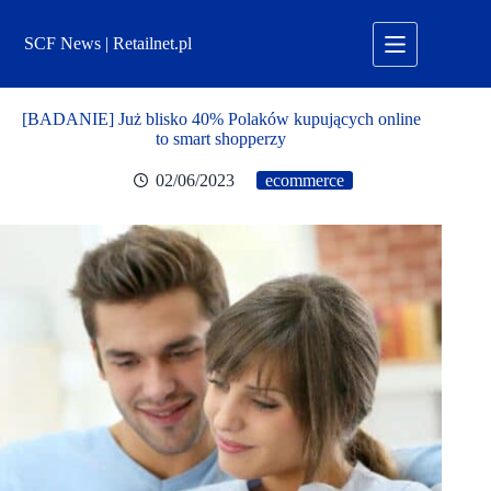
Przejdź
do
SCF News | Retailnet.pl
treści
[BADANIE] Już blisko 40% Polaków kupujących online
to smart shopperzy
02/06/2023
ecommerce