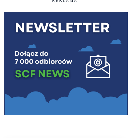
R E K L A M A