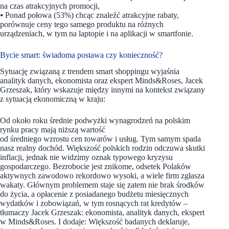
na czas atrakcyjnych promocji,
⦁ Ponad połowa (53%) chcąc znaleźć atrakcyjne rabaty,
porównuje ceny tego samego produktu na różnych
urządzeniach, w tym na laptopie i na aplikacji w smartfonie.
Bycie smart: świadoma postawa czy konieczność?
Sytuację związaną z trendem smart shoppingu wyjaśnia
analityk danych, ekonomista oraz ekspert Minds&Roses, Jacek
Grzeszak, który wskazuje między innymi na kontekst związany
z sytuacją ekonomiczną w kraju:
Od około roku średnie podwyżki wynagrodzeń na polskim
rynku pracy mają niższą wartość
od średniego wzrostu cen towarów i usług. Tym samym spada
nasz realny dochód. Większość polskich rodzin odczuwa skutki
inflacji, jednak nie widzimy oznak typowego kryzysu
gospodarczego. Bezrobocie jest znikome, odsetek Polaków
aktywnych zawodowo rekordowo wysoki, a wiele firm zgłasza
wakaty. Głównym problemem staje się zatem nie brak środków
do życia, a opłacenie z posiadanego budżetu miesięcznych
wydatków i zobowiązań, w tym rosnących rat kredytów –
tłumaczy Jacek Grzeszak: ekonomista, analityk danych, ekspert
w Minds&Roses. I dodaje: Większość badanych deklaruje,