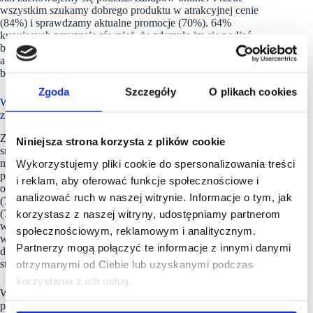
wszystkim szukamy dobrego produktu w atrakcyjnej cenie
(84%) i sprawdzamy aktualne promocje (70%). 64%
kupujących przyznaje również, że zdarzyło im się podjąć
błyskawiczną decyzję o zakupie pod wpływem promocji,
a 60% jest w stanie poczekać na zakup do chwili, gdy produkt
będzie kosztował mniej.
Zgoda
Szczegóły
O plikach cookies
W online’ie cenimy opinie, stacjonarnie – możliwość kontaktu
z produktem
Zakupy online mają dla kupujących (nie tylko tych w duchu
Niniejsza strona korzysta z plików cookie
smart) szereg zalet. Polacy na pierwszym miejscu wymienili
możliwość zapoznania się z opiniami innych użytkowników
Wykorzystujemy pliki cookie do spersonalizowania treści
produktu – 73%. Niezwykle istotne są dla nas również dobre
i reklam, aby oferować funkcje społecznościowe i
opisy towarów (72%), atrakcyjniejsze niż stacjonarnie ceny
analizować ruch w naszej witrynie. Informacje o tym, jak
(70%) oraz większa możliwość porównywania produktów
(70%). W przeciwieństwie do zakupów stacjonarnych,
korzystasz z naszej witryny, udostępniamy partnerom
w zakupach online dostrzegamy również przewagę w zakresie
społecznościowym, reklamowym i analitycznym.
większej liczby metod płatności (66%), dostępności sklepów
Partnerzy mogą połączyć te informacje z innymi danymi
dla osób ze specjalnymi potrzebami oraz większego niż
stacjonarnie asortymentu.
otrzymanymi od Ciebie lub uzyskanymi podczas
korzystania z ich usług.
Wśród kupujących stacjonarnie, w pierwszej trójce zalet
pojawia się możliwość kontaktu