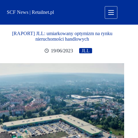
Przejdź
do
SCF News | Retailnet.pl
treści
[RAPORT] JLL: umiarkowany optymizm na rynku
nieruchomości handlowych
19/06/2023
JLL