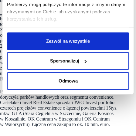
obiektów” – podsumowuje Maciej Kotowski.
Partnerzy mogą połączyć te informacje z innymi danymi
otrzymanymi od Ciebie lub uzyskanymi podczas
„Największą transakcją w pierwszych trzech miesiącach 2023 r.
było sprzedanie Atrium Molo w Szczecinie przez G City. Jest
korzystania z ich usług.
to centrum handlowe o powierzchni prawie 28 tys. mkw. GLA.
Zakup ten dowodzi, że dobrze działające centra handlowe typu
convenience retail, o ugruntowanej pozycji, są niezmiennie
poszukiwane przez inwestorów. Istotną transakcją w I kw.
Zezwól na wszystkie
2023 r. był także zakup centrum i parku handlowego Europa
Centralna w Gliwicach o powierzchni 67 tys. mkw. GLA
przez Mitiska REIM. Warto również wspomnieć, o sprzedaży
Spersonalizuj
wolnostojącego Multikina na warszawskim Ursynowie,
z długoterminowym planem przebudowy i zmiany funkcji
użytkowania terenu” – informuje Agnieszka Kołat, Head of
Retail Investment, JLL.
Odmowa
Pozostała część wolumenu inwestycyjnego z I kw. 2023 r.
dotyczyła parków handlowych oraz segmentu convenience.
Castelake i Invel Real Estate sprzedali JWG Invest portfolio
czterech projektów convenience o łącznej powierzchni 15tys.
mkw. GLA (Stara Cegielnia w Szczecinie, Galeria Kosmos
w Koszalinie, OK Centrum w Strzegomiu i OK Centrum
w Wałbrzychu). Łączna cena zakupu to ok. 10 mln. euro.