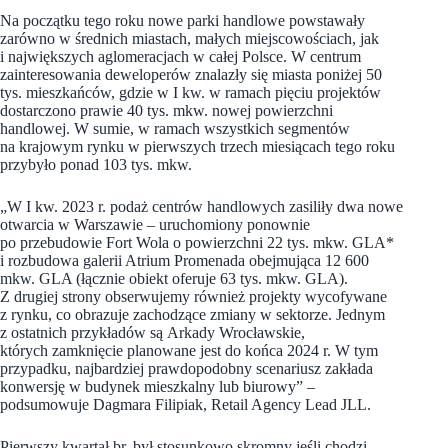
Na początku tego roku nowe parki handlowe powstawały
zarówno w średnich miastach, małych miejscowościach, jak
i największych aglomeracjach w całej Polsce. W centrum
zainteresowania deweloperów znalazły się miasta poniżej 50
tys. mieszkańców, gdzie w I kw. w ramach pięciu projektów
dostarczono prawie 40 tys. mkw. nowej powierzchni
handlowej. W sumie, w ramach wszystkich segmentów
na krajowym rynku w pierwszych trzech miesiącach tego roku
przybyło ponad 103 tys. mkw.
„W I kw. 2023 r. podaż centrów handlowych zasiliły dwa nowe
otwarcia w Warszawie – uruchomiony ponownie
po przebudowie Fort Wola o powierzchni 22 tys. mkw. GLA*
i rozbudowa galerii Atrium Promenada obejmująca 12 600
mkw. GLA (łącznie obiekt oferuje 63 tys. mkw. GLA).
Z drugiej strony obserwujemy również projekty wycofywane
z rynku, co obrazuje zachodzące zmiany w sektorze. Jednym
z ostatnich przykładów są Arkady Wrocławskie,
których zamknięcie planowane jest do końca 2024 r. W tym
przypadku, najbardziej prawdopodobny scenariusz zakłada
konwersję w budynek mieszkalny lub biurowy” –
podsumowuje Dagmara Filipiak, Retail Agency Lead JLL.
Pierwszy kwartał br. był stosunkowo skromny jeśli chodzi