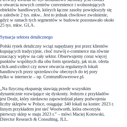
o otwarcia nowych centrów convenience i wolnostojących
obiektów handlowych, których łączne zasoby powiększyły się
o zaledwie 2 tys. mkw.. Jest to jednak chwilowe zwolnienie,
gdyż w ramach tych segmentów w budowie pozostawało około
25 tys. mkw. GLA.
Sytuacja sektora detalicznego
Polski rynek detaliczny wciąż napędzany jest przez klientów
kupujących tradycyjnie, choć rozwój e-commerce ma równie
znaczący wpływ na cały sektor. Obserwujemy coraz więcej
punktów wspólnych dla obu form sprzedaży, jak m.in. oferta
click-and-collect czy nowe otwarcia regularnych lokali
handlowych przez sprzedawców obecnych do tej pory
tylko w internecie – np. CentrumRowerowe.pl.
„Na fizyczną ekspansję stawiają przede wszystkim
dynamicznie rozwijające się dyskonty. Jednym z przykładów
jest Dealz, który niedawno zapowiedział plany podwojenia
liczby sklepów w Polsce, osiągając 340 lokali na koniec 2023 r.
Innym przykładem jest sieć Woolworth, która otworzyła
pierwszy sklep w maju 2023 r.” – mówi Maciej Kotowski,
Director Research & Consulting, JLL.