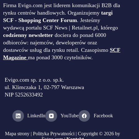
Firma Evigo.com jest liderem komunikacji B2B dla
rynku centrów handlowych. Organizujemy
targi
SCF - Shopping Center Forum
. Jesteśmy
wydawcą portalu SCF News | Retailnet.pl, którego
codzienny newsletter
dociera do ponad 6000
odbiorców: najemców, deweloperów oraz
dostawców usług dla rynku retail. Czasopismo
SCF
Magazine
ma ponad 3000 czytelników.
Evigo.com sp. z o.o. sp.k.
ul. Klimczaka 1, 02-797 Warszawa
NIP 5252633492
LinkedIn
YouTube
Facebook
Mapa strony
|
Polityka Prywatności
| Copyright © 2026 by