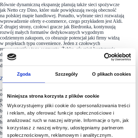
Równie dynamiczną ekspansję planują także sieci spożywcze
jak Netto czy Dino, które stale powiększają swoją obecność
na polskiej mapie handlowej. Ponadto, wybrane sieci rozważają
wprowadzenie oferty e-commerce, czego przykładem jest Aldi.
Z drugiej strony, czołowi gracze jak Biedronka, kontynuują
rozwój małych formatów dedykowanych wygodnym
codziennym zakupom, co obrazuje potencjał jaki firmy widzą
w projektach typu convenience. Jeden z czołowych
reprezentantów tego segmentu, Żabka, również kontynuuje
dynamiczny rozwój, wprowadzając nowe formaty jak
np. automatyczne sklepy samoobsługowe (Nano) czy koncept
drive-thru (Żabka Drive)
Zgoda
Szczegóły
O plikach cookies
Z punktu widzenia inwestorów
„Całkowity wolumen inwestycyjny nieruchomości handlowych
osiągnął w I kwartale br. ok.134 mln. euro, co odpowiadało 20
Niniejsza strona korzysta z plików cookie
proc. wyniku z analogicznego okresu w poprzednim roku.
Należy jednak zauważyć, że rezultaty obserwowane rok temu
Wykorzystujemy pliki cookie do spersonalizowania treści
były napędzone w dużej mierze przez transakcje joint venture
i reklam, aby oferować funkcje społecznościowe i
zrealizowane przez EPP. Dotyczyły one 20 centrów
analizować ruch w naszej witrynie. Informacje o tym, jak
handlowych, 2 parków i 3 projektów biurowych o łącznej
wartości ok. 600 mln. euro. W I kwartale 2023 r. na rynku
korzystasz z naszej witryny, udostępniamy partnerom
handlowym odnotowano 8 transakcji, które dotyczyły 11
społecznościowym, reklamowym i analitycznym.