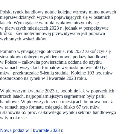
Polski rynek handlowy notuje kolejne wzrosty mimo nowych
nieprzewidzianych wyzwań pojawiających się w ostatnich
latach. Wymagające warunki rynkowe utrzymały się
w pierwszych miesiącach 2023 r., jednak w perspektywie
krótko i średnioterminowej przewidywana jest poprawa
wybranych wskaźników.
Pomimo wymagającego otoczenia, rok 2022 zakończył się
stosunkowo dobrym wynikiem nowej podaży handlowej
w Polsce – całkowita powierzchnia oddana do użytku
w ramach wszystkich formatów wyniosła prawie 500 tys.
mkw., przekraczając 5-letnią średnią. Kolejne 103 tys. mkw.
dostarczono na rynek w I kwartale 2023 roku.
W pierwszym kwartale 2023 r., podobnie jak w poprzednich
trzech latach, najpopularniejszym segmentem były parki
handlowe. W pierwszych trzech miesiącach br. nowa podaż
w ramach tego formatu osiągnęła blisko 67 tys. mkw.
i stanowiła 65 proc. całkowitego wyniku sektora handlowego
w tym okresie.
Nowa podaż w I kwartale 2023 r.