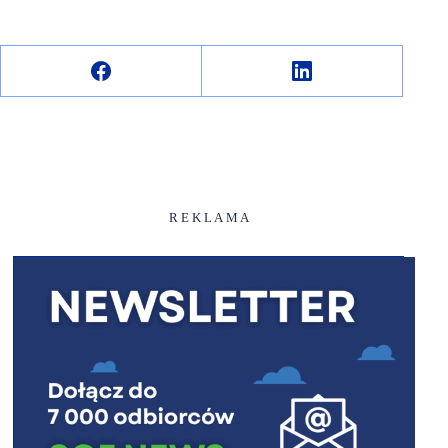
R E K L A M A