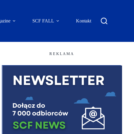
azine
SCF FALL
Kontakt
R E K L A M A