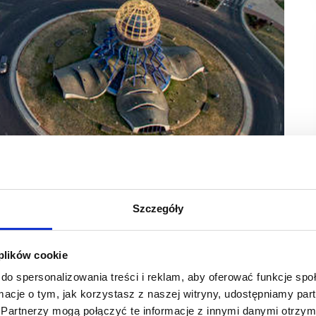
Wielkopolski
rk zaprasza okolicznych mieszkańców na letnie
Szczegóły
godny hamak lub poduszkę lazy bag,
 trick board.
 plików cookie
maki oraz relaksujące poduszki lazy bag za zakupy. Hamaki
do spersonalizowania treści i reklam, aby oferować funkcje sp
c niezrównany komfort i poczucie beztroski. Natomiast lazy
ormacje o tym, jak korzystasz z naszej witryny, udostępniamy p
iego wypoczynku w domu, ogrodzie lub na tarasie. By zdobyć
ł na maksymalnie 2 paragonach. Następnie należy zarejestrować
Partnerzy mogą połączyć te informacje z innymi danymi otrzym