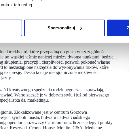
ulamin promocji, a chwilę później relaksujący prezent wpadnie
nia z ich usług.
 NoVa Parku, w której będzie można tworzyć fotograficzne
kacyjny nastrój i podzielić się nim w swoich mediach
Spersonalizuj
Z
, soczyście zielone palmy oraz kolorowa deska surfingowa.
 i oderwać się od codziennych trosk. Można też będzie wziąć
ek w kształcie desek surfingowych.
ine i trickboard, które przypadną do gustu w szczególności
ie po wąskiej taśmie napiętej między dwoma punktami, będzie
 skupienia, precyzji i cierpliwości pozwoli pokonać własne
d to niezastąpione narzędzie do wykonywania trików, które
ą ekspresję. Deska ta daje nieograniczone możliwości
 jazdy.
ań i kreatywnego spędzenia rodzinnego czasu sprawiają,
awiać. Warto zacząć je w dobrym stylu i już od pierwszego
ecjalistka ds. marketingu.
egionie. Zlokalizowane jest w centrum Gorzowa
kowych symboli miasta, bulwaru nadwarciańskiego
ją operator spożywczy Carrefour oraz liczne sklepy i punkty
&Bear, Reserved, Cropp, House, Mohito, C&A, Medicine,