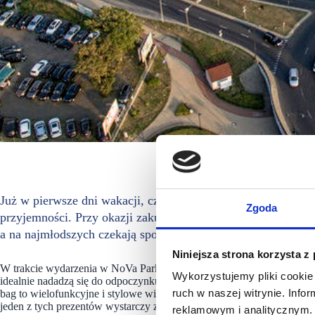
NoVa Park, Gorzów 
Już w pierwsze dni wakacji, czyli 24 i 25 czerwca, NoVa Pa
Zgoda
przyjemności. Przy okazji zakupów będzie można zdobyć wy
a na najmłodszych czekają sportowe wyzwania: slackline oraz
Niniejsza strona korzysta z
W trakcie wydarzenia w NoVa Parku będzie można zdobyć wygodne ha
Wykorzystujemy pliki cookie 
idealnie nadadzą się do odpoczynku na świeżym powietrzu, zapewniają
ruch w naszej witrynie. Inf
bag to wielofunkcyjne i stylowe wielkie poduszki, doskonałe do letn
jeden z tych prezentów wystarczy zrobić zakupy za co najmniej 200 z
reklamowym i analitycznym. 