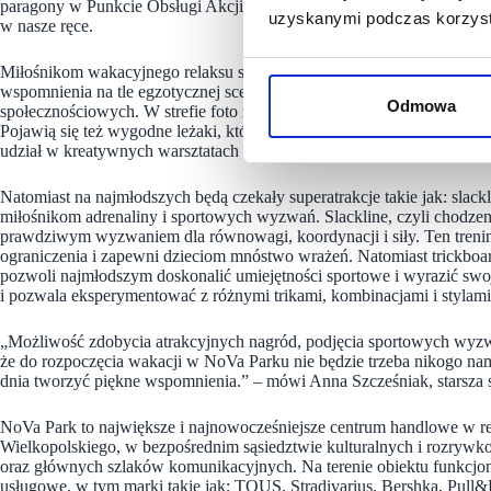
paragony w Punkcie Obsługi Akcji, gdzie dostępny będzie również reg
uzyskanymi podczas korzysta
w nasze ręce.
Miłośnikom wakacyjnego relaksu spodoba się zapewne strefa letnia w
wspomnienia na tle egzotycznej scenografii. Pozwoli to uwieczniać wa
Odmowa
społecznościowych. W strefie foto znajdą się efektowne, letnie fotele
Pojawią się też wygodne leżaki, które pozwolą przez chwilę wypocząć
udział w kreatywnych warsztatach wykonywania drewnianych zawiesz
Natomiast na najmłodszych będą czekały superatrakcje takie jak: slackl
miłośnikom adrenaliny i sportowych wyzwań. Slackline, czyli chodzen
prawdziwym wyzwaniem dla równowagi, koordynacji i siły. Ten trening
ograniczenia i zapewni dzieciom mnóstwo wrażeń. Natomiast trickboar
pozwoli najmłodszym doskonalić umiejętności sportowe i wyrazić swoj
i pozwala eksperymentować z różnymi trikami, kombinacjami i stylami
„Możliwość zdobycia atrakcyjnych nagród, podjęcia sportowych wyzw
że do rozpoczęcia wakacji w NoVa Parku nie będzie trzeba nikogo nam
dnia tworzyć piękne wspomnienia.” – mówi Anna Szcześniak, starsza sp
NoVa Park to największe i najnowocześniejsze centrum handlowe w r
Wielkopolskiego, w bezpośrednim sąsiedztwie kulturalnych i rozryw
oraz głównych szlaków komunikacyjnych. Na terenie obiektu funkcjonu
usługowe, w tym marki takie jak: TOUS, Stradivarius, Bershka, Pull