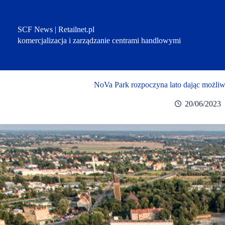
Przejdź
do
treści
SCF News | Retailnet.pl
komercjalizacja i zarządzanie centrami handlowymi
NoVa Park rozpoczyna lato dając możliw
20/06/2023