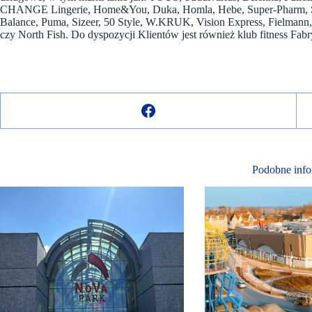
CHANGE Lingerie, Home&You, Duka, Homla, Hebe, Super-Pharm, Sep
Balance, Puma, Sizeer, 50 Style, W.KRUK, Vision Express, Fielmann,
czy North Fish. Do dyspozycji Klientów jest również klub fitness Fab
Podobne info