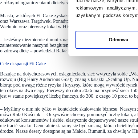
ruch w naszej witrynie. Inf
z różnymi ograniczeniami dietetycznymi oraz różnymi preferencjami 
reklamowym i analitycznym. 
uzyskanymi podczas korzysta
Miasta, w których Fit Cake zyskało nowe lokale to: Słubice, Chojnic
oraz Warszawa Targówek. Ponadto, jeszcze przed końcem czerwca, Fit
Wieluniu oraz pierwszy lokal w Hiszpanii, co świadczy o dynamiczny
– Jesteśmy niezmiernie dumni z naszych osiągnięć. Rekordowe otwarc
Odmowa
zainteresowanie naszymi bezglutenowymi i bezcukrowymi produktami, 
o zdrową dietę – powiedział Rafał Kościuk, właściciel sieci.
Cele ekspansji Fit Cake
Bazując na dotychczasowych osiągnięciach, sieć wytyczyła sobie „Wiel
rozwoju (Big Hairy Audacious Goal), znaną z książki „Scaling Up. Naw
biorąc pod uwagę różne ryzyka i kryzysy, które mogą wywrócić rynek. 
ten okres na dwa etapy. Pierwszy do roku 2026 ma przynieść sieci 150 
jest w stanie powiększyć liczbę franczyz do 300, z czego 10 proc. to 
– Myślimy o nim nie tylko w kontekście skalowania biznesu. Naszym z
mówi Rafał Kościuk. – Oczywiście chcemy pomnożyć liczbę lokali, al
edukować konsumentów i siebie, elastycznie dopasowywać nasze str
nie tracić smaku. Generalnie staramy się być zmianą, którą chcielibyśm
drodze. Nasze desery dostępne są na Malcie, Rumunii, za chwilę w Hi