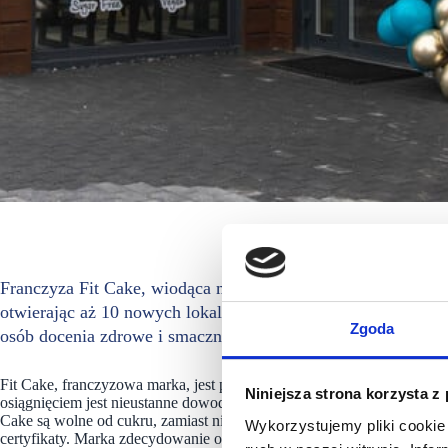
Franczyza Fit Cake, wiodąca marka specjalizująca się w dese
otwierając aż 10 nowych lokali w ciągu jednego miesiąca. Te
Zgoda
osób docenia zdrowe i smaczne alternatywy.
Fit Cake, franczyzowa marka, jest powszechnie uznawana za lidera w p
Niniejsza strona korzysta z
osiągnięciem jest nieustanne dowodzenie, że deser może być smaczny 
Cake są wolne od cukru, zamiast niego stosuje się erytrytol. Ponadto,
Wykorzystujemy pliki cookie 
certyfikaty. Marka zdecydowanie odrzuca sztuczne składniki, co sprawi