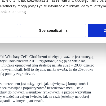
ormacje o tym, jak korzystasz z naszej witryny, udostępniamy p
żywieniowymi.
Partnerzy mogą połączyć te informacje z innymi danymi otrzym
nia z ich usług.
e, Wilanów, Katowice Śródmieście, Olkusz, Kościan
 Cake planuje otwarcia kolejnych lokali w Nowej Soli,
m tempie rozwoju marki.
ia lokalnych franczyz Fit Cake są dowodem na rosnące
Spersonalizuj
Z
które cieszą się ogromną popularnością wśród osób dbających
ki Włochaty Cel”. Choć brzmi niezbyt poważnie jest strategią
yki Rockekellera 2.0”. Przygotowuje się ją na wiele lat,
Fit Cake opracował taką strategię na lata 2023 – 2030, dzieląc
nowych lokali. Jeśli to się uda, marka uważa, że do 2030 roku
będą punkty zagraniczne.
amierzeniem jest osiągnięcie jak największej kompletności –
e też rozwijać i popularyzować bezcukrowe menu, stale
uktury do nowych warunków rynkowych, a przede wszystkim
y widzieć na całym świecie. Jak na razie jesteśmy na dobrej
szpanii i w innych państwach.