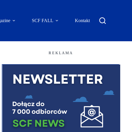
azine
SCF FALL
Kontakt
R E K L A M A