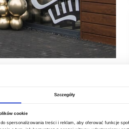
rach bez cukru i glutenu, osiągnęła imponujący sukces,
n rozwój marki potwierdza, że coraz większa liczba
Szczegóły
rodukcji niskokalorycznych ciast w naszym kraju. Jej istotnym
 plików cookie
i zdrowy jednocześnie. Wszystkie wypieki oferowane przez Fit
 wszystkie produkty są bezglutenowe i posiadają odpowiednie
do spersonalizowania treści i reklam, aby oferować funkcje sp
a, że ciasta Fit Cake są doskonałą alternatywą dla osób