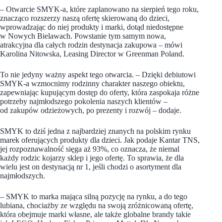
– Otwarcie SMYK-a, które zaplanowano na sierpień tego roku,
znacząco rozszerzy naszą ofertę skierowaną do dzieci,
wprowadzając do niej produkty i marki, dotąd niedostępne
w Nowych Bielawach. Powstanie tym samym nowa,
atrakcyjna dla całych rodzin destynacja zakupowa – mówi
Karolina Nitowska, Leasing Director w Greenman Poland.
To nie jedyny ważny aspekt tego otwarcia. – Dzięki debiutowi
SMYK-a wzmocnimy rodzinny charakter naszego obiektu,
zapewniając kupującym dostęp do oferty, która zaspokaja różne
potrzeby najmłodszego pokolenia naszych klientów –
od zakupów odzieżowych, po prezenty i rozwój – dodaje.
SMYK to dziś jedna z najbardziej znanych na polskim rynku
marek oferujących produkty dla dzieci. Jak podaje Kantar TNS,
jej rozpoznawalność sięga aż 93%, co oznacza, że niemal
każdy rodzic kojarzy sklep i jego ofertę. To sprawia, że dla
wielu jest on destynacją nr 1, jeśli chodzi o asortyment dla
najmłodszych.
– SMYK to marka mająca silną pozycję na rynku, a do tego
lubiana, chociażby ze względu na swoją zróżnicowaną ofertę,
która obejmuje marki własne, ale także globalne brandy takie