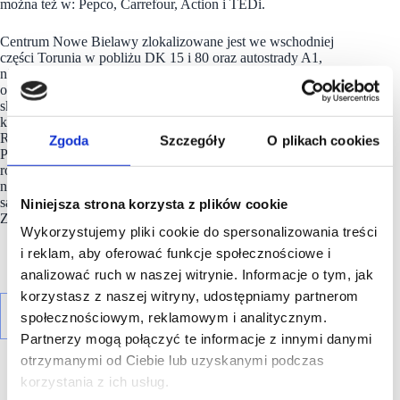
można też w: Pepco, Carrefour, Action i TEDi.
Centrum Nowe Bielawy zlokalizowane jest we wschodniej
części Torunia w pobliżu DK 15 i 80 oraz autostrady A1,
niecałe 15 minut od Starego Miasta. Otwarty w 2002 roku
obiekt ma powierzchnię 25 tys. m kw. GLA i liczy sobie 70
sklepów, restauracji i punktów usługowych. Wśród
kluczowych najemców znaleźć można m.in. Carrefour, Jysk,
RTV Euro AGD, Douglas, home&you, Carry, Rossmann,
Zgoda
Szczegóły
O plikach cookies
Pepco i CCC. Zrealizowana w 2022 roku i 2023 roku
rozbudowa obiektu, zaowocowała powstaniem 2
nowoczesnych parków handlowych. W ich ofercie dostępne
są sklepy: NEONET, Komfort, TEDi, Sinsay, Action i Maxi
Niniejsza strona korzysta z plików cookie
Zoo.
Wykorzystujemy pliki cookie do spersonalizowania treści
i reklam, aby oferować funkcje społecznościowe i
analizować ruch w naszej witrynie. Informacje o tym, jak
korzystasz z naszej witryny, udostępniamy partnerom
społecznościowym, reklamowym i analitycznym.
Partnerzy mogą połączyć te informacje z innymi danymi
otrzymanymi od Ciebie lub uzyskanymi podczas
korzystania z ich usług.