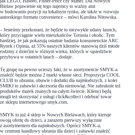
jak LEGO, Hasbro, Fisher-Price czy Mattel. Dla Nowych
Bielaw pojawienie się tego najemcy to ważny atut
w budowaniu pozycji na lokalnym rynku, ale także w rozwoju
autorskiego formatu convenience – mówi Karolina Nitowska.
– Jesteśmy przekonani, że będzie to niezwykle udany launch,
który przyciągnie wielu mieszkańców Torunia i okolic. Tym
bardziej, że jak pokazują ostatnie badania konsumenckie ARC
Rynek i Opinia, aż 55% naszych klientów stanowią dziś młode
rodziny z dziećmi w różnym wieku, których w sąsiedztwie
przybywa w ostatnich latach – dodaje.
Tę grupę na pewno ucieszy fakt, że w asortymencie SMYK-a
znaleźć będzie można 2 marki własne sieci. Propozycja COOL
CLUB to ubrania, obuwie i dodatki dla najmłodszych, z kolei
SMIKI to zabawki i akcesoria dla niemowląt. Nie zabraknie też
produktów marek znanych na całym świecie. Klienci będą
mogli też skorzystać z usługi click&collect i odebrać towar
ze sklepu internetowego smyk.com.
SMYK to już 4 sklep w Nowych Bielawach, który kieruje
swoją ofertę do dzieci, a zarazem pierwszy wyłącznie
z asortymentem dla najmłodszych. Oprócz SMYK-a,
w centrum handlowy ubrania dla dzieci i zabawki znaleźć