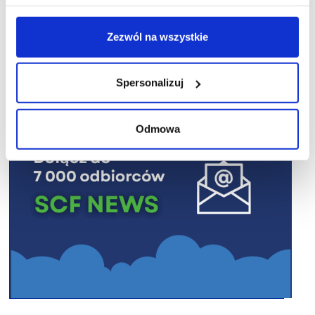
Zezwól na wszystkie
R E K L A M A
Spersonalizuj
Odmowa