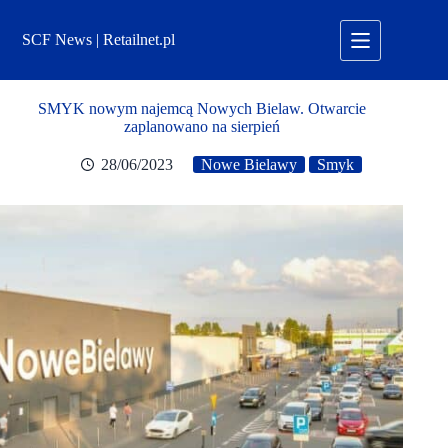
Przejdź
do
SCF News | Retailnet.pl
treści
SMYK nowym najemcą Nowych Bielaw. Otwarcie
zaplanowano na sierpień
28/06/2023
Nowe Bielawy
Smyk