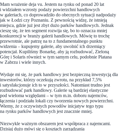
Mam wrażenie deja vu. Jestem na rynku od ponad 20 lat
i widziałem wzrosty podaży powierzchni handlowych
w galeriach, co doprowadziło do obecnych sytuacji nadpodaży
jak w Łodzi czy Poznaniu. Z pewnością widzę, że istnieją
miejsca, gdzie już jest zbyt dużo parków handlowych. Jednak
cieszę się, że ten segment rozwija się, bo to oznacza mniej
konkurencji w branży galerii handlowych. Mówię to trochę
przewrotnie, ale patrzę na to z fundamentalnego punktu
widzenia – kupujemy galerie, aby uwolnić ich drzemiący
potencjał. Kupiliśmy Bonarkę, aby ją rozbudować, Zieloną
Górę i Solaris również w tym samym celu, podobnie Platana
w Zabrzu i wiele innych.
Wydaje mi się, że park handlowy jest bezpieczną inwestycją dla
inwestorów, którzy oczekują zwrotu, na przykład 7,5%
i satysfakcjonuje ich to w przyszłości. Natomiast trudno jest
rozbudować park handlowy. Galerie są bardziej elastyczne
pod wieloma względami – w tym m.in. doboru najemców,
łączenia i podziału lokali czy tworzenia nowych powierzchni.
Wiemy, że z oczywistych powodów inicjatyw tego typu
na rynku parków handlowych jest znacznie mniej.
Niezwykle ważnym obszarem jest współpraca z najemcami.
Dzisiaj dużo mówi się o kosztach zarządzania