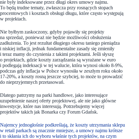
nie były indeksowane przez długi okres umowy najmu.
To będą trudne tematy, zwłaszcza przy rosnących stopach
procentowych i kosztach obsługi długu, które często występują
w projektach.
Nie byłbym zaskoczony, gdyby pojawiły się projekty
na sprzedaż, ponieważ nie będzie możliwości obsłużenia
zadłużenia. To jest rezultat długiego okresu taniego pieniądza
i niskiej inflacji, jednak fundamentalne zasady się zmieniły
i teraz mamy do czynienia z takimi projektami. Jeśli słyszę
o projektach, gdzie koszty zarządzania są wyrażane w euro
i podlegają indeksacji w tej walucie, która wynosi około 8-9%,
podczas gdy inflacja w Polsce wynosiła w zeszłym roku około
17-20%, a koszty rosną jeszcze szybciej, to może to prowadzić
do nieprzyjemnych przetasowań.
Dlatego patrzymy na parki handlowe, jako interesujące
uzupełnienie naszej oferty projektowej, ale nie jako główne
inwestycje, które nas interesują. Potrzebujemy więcej
projektów takich jak Bonarka czy Forum Gdańsk.
Najemcy jednogłośnie podkreślają, że koszty utrzymania sklepu
w retail parkach są znacznie mniejsze, a umowy najmu krótsze
i to skłania ich do wyboru właśnie tych projektów, na czym