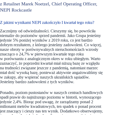
z Retailnet Marek Noetzel, Chief Operating Officer,
NEPI Rockcastle
Z jakimi wynikami NEPI zakończyło I kwartał tego roku?
Zacznijmy od odwiedzalności. Cieszymy się, bo powróciła
niemalże do poziomów sprzed pandemii. Jako Grupa jesteśmy
jedynie 5% poniżej wyników z 2019 roku, co jest bardzo
dobrym rezultatem, z którego jesteśmy zadowoleni. Co więcej,
nasze obroty w porównywalnych nieruchomościach wzrosły
znacząco o 24,7% w pierwszym kwartale tego roku
w porównaniu z analogicznym okres w roku ubiegłym. Warto
zaznaczyć, że poprzedni kwartał miał niższą bazę ze względu
na trudności związane jeszcze z pandemią, natomiast marzec
miał dość wysoką bazę, ponieważ aktywnie angażowaliśmy się
w zakupy, aby wspierać naszych ukraińskich sąsiadów.
Jesteśmy bardzo zadowoleni z tych wyników.
Ponadto, poziom pustostanów w naszych centrach handlowych
spadł prawie do najniższego poziomu w historii, wynoszącego
jedynie 2,4%. Biorąc pod uwagę, że zarządzamy ponad 2
milionami metrów kwadratowych, ten spadek o ponad procent
jest znaczący i cieszy nas ten wynik. Dodatkowo obserwujemy,