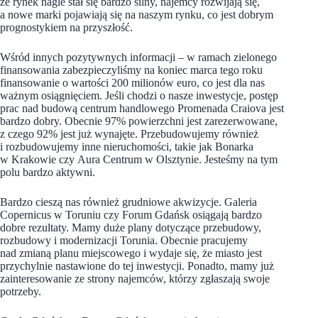
że rynek nagle stał się bardzo silny, najemcy rozwijają się,
a nowe marki pojawiają się na naszym rynku, co jest dobrym
prognostykiem na przyszłość.
Wśród innych pozytywnych informacji – w ramach zielonego
finansowania zabezpieczyliśmy na koniec marca tego roku
finansowanie o wartości 200 milionów euro, co jest dla nas
ważnym osiągnięciem. Jeśli chodzi o nasze inwestycje, postęp
prac nad budową centrum handlowego Promenada Craiova jest
bardzo dobry. Obecnie 97% powierzchni jest zarezerwowane,
z czego 92% jest już wynajęte. Przebudowujemy również
i rozbudowujemy inne nieruchomości, takie jak Bonarka
w Krakowie czy Aura Centrum w Olsztynie. Jesteśmy na tym
polu bardzo aktywni.
Bardzo cieszą nas również grudniowe akwizycje. Galeria
Copernicus w Toruniu czy Forum Gdańsk osiągają bardzo
dobre rezultaty. Mamy duże plany dotyczące przebudowy,
rozbudowy i modernizacji Torunia. Obecnie pracujemy
nad zmianą planu miejscowego i wydaje się, że miasto jest
przychylnie nastawione do tej inwestycji. Ponadto, mamy już
zainteresowanie ze strony najemców, którzy zgłaszają swoje
potrzeby.