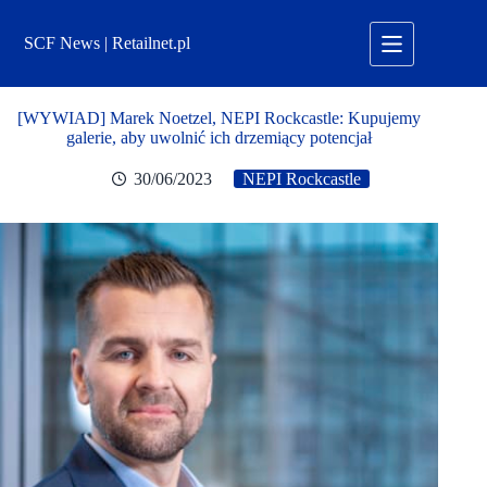
Przejdź
do
SCF News | Retailnet.pl
treści
[WYWIAD] Marek Noetzel, NEPI Rockcastle: Kupujemy
galerie, aby uwolnić ich drzemiący potencjał
30/06/2023
NEPI Rockcastle