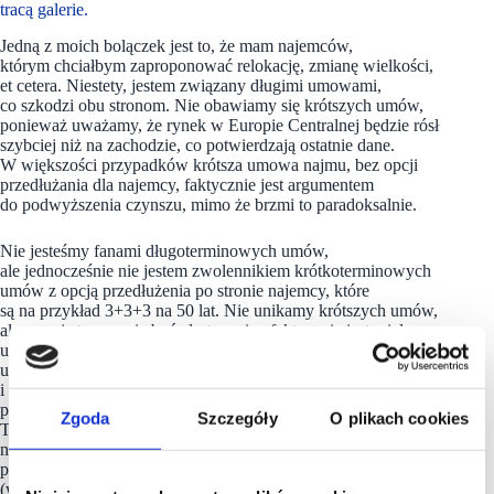
tracą galerie.
Jedną z moich bolączek jest to, że mam najemców,
którym chciałbym zaproponować relokację, zmianę wielkości,
et cetera. Niestety, jestem związany długimi umowami,
co szkodzi obu stronom. Nie obawiamy się krótszych umów,
ponieważ uważamy, że rynek w Europie Centralnej będzie rósł
szybciej niż na zachodzie, co potwierdzają ostatnie dane.
W większości przypadków krótsza umowa najmu, bez opcji
przedłużania dla najemcy, faktycznie jest argumentem
do podwyższenia czynszu, mimo że brzmi to paradoksalnie.
Nie jesteśmy fanami długoterminowych umów,
ale jednocześnie nie jestem zwolennikiem krótkoterminowych
umów z opcją przedłużenia po stronie najemcy, które
są na przykład 3+3+3 na 50 lat. Nie unikamy krótszych umów,
ale raczej staramy się być elastyczni, a faktycznie jest wiele
umów krótszych, które teraz się kończą. W czasie pandemii
umowy były zawierane na krótszy okres, ponieważ najemcy
i właściciele nie wiedzieli, co się wydarzy, więc lepiej było
podpisać umowę na krótki czas i obserwować, co będzie dalej.
Zgoda
Szczegóły
O plikach cookies
Teraz, po trzech latach od początku pandemii,
nie tylko zmniejszyliśmy poziom pustostanów, ale też
przekroczyliśmy wskaźniki indeksacyjne w 2022 roku o 8,7%
(wyrażone w euro). To świadczy o sile tego rynku.