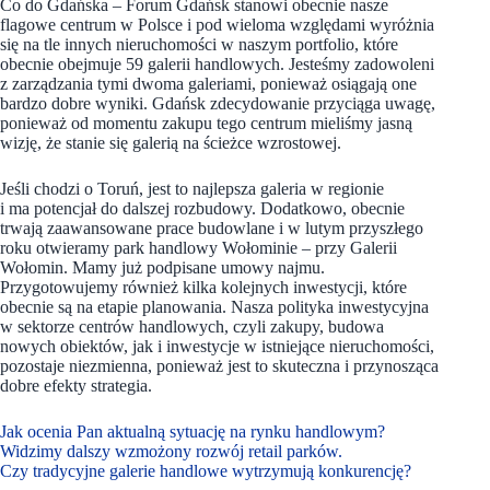
Co do Gdańska – Forum Gdańsk stanowi obecnie nasze
flagowe centrum w Polsce i pod wieloma względami wyróżnia
się na tle innych nieruchomości w naszym portfolio, które
obecnie obejmuje 59 galerii handlowych. Jesteśmy zadowoleni
z zarządzania tymi dwoma galeriami, ponieważ osiągają one
bardzo dobre wyniki. Gdańsk zdecydowanie przyciąga uwagę,
ponieważ od momentu zakupu tego centrum mieliśmy jasną
wizję, że stanie się galerią na ścieżce wzrostowej.
Jeśli chodzi o Toruń, jest to najlepsza galeria w regionie
i ma potencjał do dalszej rozbudowy. Dodatkowo, obecnie
trwają zaawansowane prace budowlane i w lutym przyszłego
roku otwieramy park handlowy Wołominie – przy Galerii
Wołomin. Mamy już podpisane umowy najmu.
Przygotowujemy również kilka kolejnych inwestycji, które
obecnie są na etapie planowania. Nasza polityka inwestycyjna
w sektorze centrów handlowych, czyli zakupy, budowa
nowych obiektów, jak i inwestycje w istniejące nieruchomości,
pozostaje niezmienna, ponieważ jest to skuteczna i przynosząca
dobre efekty strategia.
Jak ocenia Pan aktualną sytuację na rynku handlowym?
Widzimy dalszy wzmożony rozwój retail parków.
Czy tradycyjne galerie handlowe wytrzymują konkurencję?