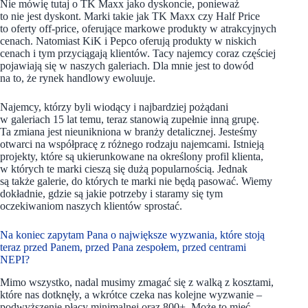
Nie mówię tutaj o TK Maxx jako dyskoncie, ponieważ
to nie jest dyskont. Marki takie jak TK Maxx czy Half Price
to oferty off-price, oferujące markowe produkty w atrakcyjnych
cenach. Natomiast KiK i Pepco oferują produkty w niskich
cenach i tym przyciągają klientów. Tacy najemcy coraz częściej
pojawiają się w naszych galeriach. Dla mnie jest to dowód
na to, że rynek handlowy ewoluuje.
Najemcy, którzy byli wiodący i najbardziej pożądani
w galeriach 15 lat temu, teraz stanowią zupełnie inną grupę.
Ta zmiana jest nieunikniona w branży detalicznej. Jesteśmy
otwarci na współpracę z różnego rodzaju najemcami. Istnieją
projekty, które są ukierunkowane na określony profil klienta,
w których te marki cieszą się dużą popularnością. Jednak
są także galerie, do których te marki nie będą pasować. Wiemy
dokładnie, gdzie są jakie potrzeby i staramy się tym
oczekiwaniom naszych klientów sprostać.
Na koniec zapytam Pana o największe wyzwania, które stoją
teraz przed Panem, przed Pana zespołem, przed centrami
NEPI?
Mimo wszystko, nadal musimy zmagać się z walką z kosztami,
które nas dotknęły, a wkrótce czeka nas kolejne wyzwanie –
podwyższenie płacy minimalnej oraz 800+. Może to mieć