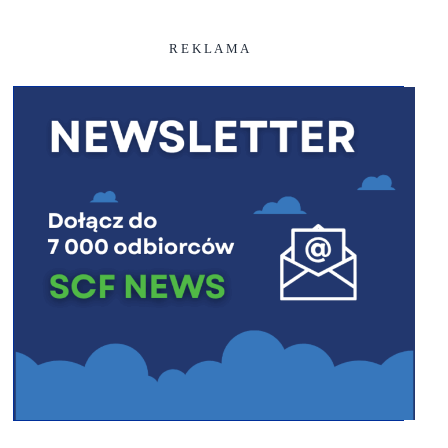
R E K L A M A