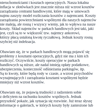
nieruchomościami i kosztach operacyjnych. Nasza lokalna
inflacja w złotówkach jest znacznie niższa niż wzrost kosztów
zarządzania centrami handlowymi, które mają w umowach
najmu zaszyty model rozliczania kosztów z najemcami. Koszty
zarządzania powierzchniami wspólnymi dla naszych najemców
nie maleją, ale rosną i wszyscy wiemy, jak to wpływa na nasze
koszty. Skład najemców w parkach handlowych jest taki, jaki
jest, czyli są to w większość tzw. najemcy ankorowi,
którzy płacą ustaloną kwotę ryczałtową. Jednak koszty rosną
szybciej niż indeksacja.
Obawiam się, że w parkach handlowych mogą pojawić się
problemy z kosztami operacyjnych, gdyż nie ma z kim ich
rozliczyć. Oczywiście, koszty operacyjne w parkach
handlowych są niższe, ale nadal istnieją opłaty podatkowe,
ubezpieczenia, konieczność odśnieżania parkingów, itp.
Są to kwoty, które będą rosły w czasie, a wzrost przychodów
wynajmujących i zarządzania kosztami wspólnymi będzie
mniejszy niż wzrost kosztów.
Obawiam się, że pojawią trudności z radzeniem sobie
z deficytem na rachunku kosztów wspólnych. Jednak
przyszłość pokaże, jak sytuacja się rozwinie. Już teraz słyszę
informacje o galeriach, w których koszty były zamrożone lub