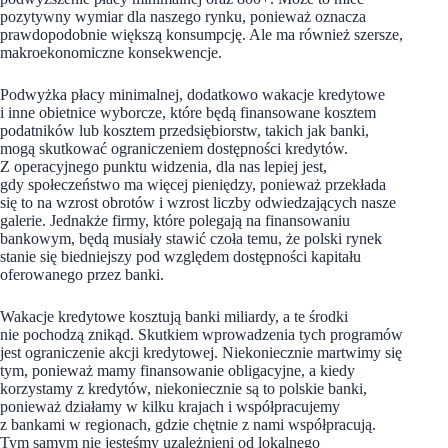
pozytywny wymiar dla naszego rynku, ponieważ oznacza
prawdopodobnie większą konsumpcję. Ale ma również szersze,
makroekonomiczne konsekwencje.
Podwyżka płacy minimalnej, dodatkowo wakacje kredytowe
i inne obietnice wyborcze, które będą finansowane kosztem
podatników lub kosztem przedsiębiorstw, takich jak banki,
mogą skutkować ograniczeniem dostępności kredytów.
Z operacyjnego punktu widzenia, dla nas lepiej jest,
gdy społeczeństwo ma więcej pieniędzy, ponieważ przekłada
się to na wzrost obrotów i wzrost liczby odwiedzających nasze
galerie. Jednakże firmy, które polegają na finansowaniu
bankowym, będą musiały stawić czoła temu, że polski rynek
stanie się biedniejszy pod względem dostępności kapitału
oferowanego przez banki.
Wakacje kredytowe kosztują banki miliardy, a te środki
nie pochodzą znikąd. Skutkiem wprowadzenia tych programów
jest ograniczenie akcji kredytowej. Niekoniecznie martwimy się
tym, ponieważ mamy finansowanie obligacyjne, a kiedy
korzystamy z kredytów, niekoniecznie są to polskie banki,
ponieważ działamy w kilku krajach i współpracujemy
z bankami w regionach, gdzie chętnie z nami współpracują.
Tym samym nie jesteśmy uzależnieni od lokalnego