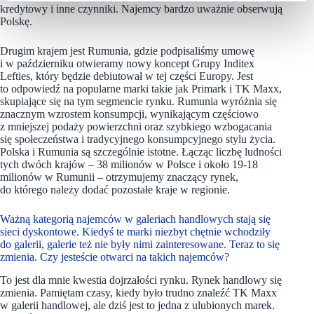
kredytowy i inne czynniki. Najemcy bardzo uważnie obserwują
Polskę.
Drugim krajem jest Rumunia, gdzie podpisaliśmy umowę
i w październiku otwieramy nowy koncept Grupy Inditex
Lefties, który będzie debiutował w tej części Europy. Jest
to odpowiedź na popularne marki takie jak Primark i TK Maxx,
skupiające się na tym segmencie rynku. Rumunia wyróżnia się
znacznym wzrostem konsumpcji, wynikającym częściowo
z mniejszej podaży powierzchni oraz szybkiego wzbogacania
się społeczeństwa i tradycyjnego konsumpcyjnego stylu życia.
Polska i Rumunia są szczególnie istotne. Łącząc liczbę ludności
tych dwóch krajów – 38 milionów w Polsce i około 19-18
milionów w Rumunii – otrzymujemy znaczący rynek,
do którego należy dodać pozostałe kraje w regionie.
Ważną kategorią najemców w galeriach handlowych stają się
sieci dyskontowe. Kiedyś te marki niezbyt chętnie wchodziły
do galerii, galerie też nie były nimi zainteresowane. Teraz to się
zmienia. Czy jesteście otwarci na takich najemców?
To jest dla mnie kwestia dojrzałości rynku. Rynek handlowy się
zmienia. Pamiętam czasy, kiedy było trudno znaleźć TK Maxx
w galerii handlowej, ale dziś jest to jedna z ulubionych marek.